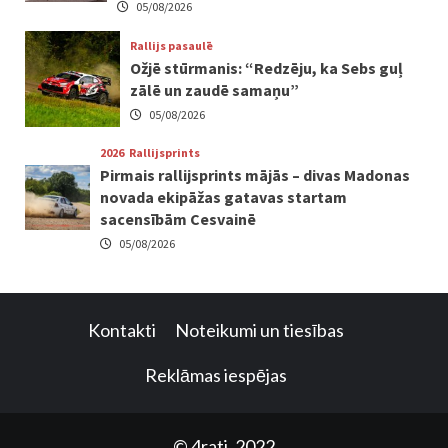
05/08/2026
Rallijs pasaulē
Ožjē stūrmanis: “Redzēju, ka Sebs guļ
zālē un zaudē samaņu”
05/08/2026
2026
Rallijsprints
Pirmais rallijsprints mājās – divas Madonas
novada ekipāžas gatavas startam
sacensībām Cesvainē
05/08/2026
Kontakti
Noteikumi un tiesības
Reklāmas iespējas
© 4rati, 2022