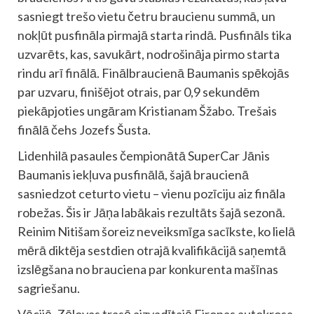
sasniegt trešo vietu četru braucienu summā, un
nokļūt pusfināla pirmajā starta rindā. Pusfināls tika
uzvarēts, kas, savukārt, nodrošināja pirmo starta
rindu arī finālā. Finālbraucienā Baumanis spēkojās
par uzvaru, finišējot otrais, par 0,9 sekundēm
piekāpjoties ungāram Kristianam Šžabo. Trešais
finālā čehs Jozefs Šusta.
Lidenhilā pasaules čempionātā SuperCar Jānis
Baumanis iekļuva pusfinālā, šajā braucienā
sasniedzot ceturto vietu – vienu pozīciju aiz fināla
robežas. Šis ir Jāņa labākais rezultāts šajā sezonā.
Reinim Nitišam šoreiz neveiksmīga sacīkste, ko lielā
mērā diktēja sestdien otrajā kvalifikācijā saņemtā
izslēgšana no brauciena par konkurenta mašīnas
sagriešanu.
Vācijā, Zēlovas trasē aizvadītajā Eiropas autokrosa