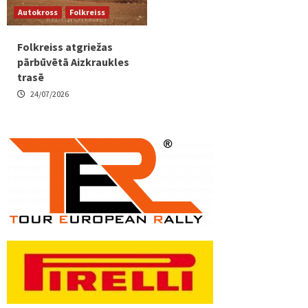
Autokross
Folkreiss
Folkreiss atgriežas
pārbūvētā Aizkraukles
trasē
24/07/2026