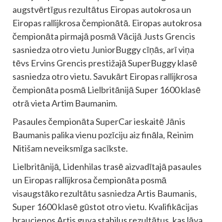
augstvērtīgus rezultātus Eiropas autokrosa un
Eiropas rallijkrosa čempionātā. Eiropas autokrosa
čempionāta pirmajā posmā Vācijā Justs Grencis
sasniedza otro vietu JuniorBuggy cīņās, arī viņa
tēvs Ervins Grencis prestižajā SuperBuggy klasē
sasniedza otro vietu. Savukārt Eiropas rallijkrosa
čempionāta posmā Lielbritānijā Super 1600 klasē
otrā vieta Artim Baumanim.
Pasaules čempionāta SuperCar ieskaitē Jānis
Baumanis palika vienu pozīciju aiz fināla, Reinim
Nitišam neveiksmīga sacīkste.
Lielbritānijā, Lidenhilas trasē aizvadītajā pasaules
un Eiropas rallijkrosa čempionāta posmā
visaugstāko rezultātu sasniedza Artis Baumanis,
Super 1600 klasē gūstot otro vietu. Kvalifikācijas
braucienos Artis guva stabilus rezultātus, kas ļāva