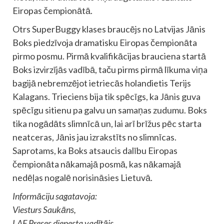
Eiropas čempionātā.
Otrs SuperBuggy klases braucējs no Latvijas Jānis
Boks piedzīvoja dramatisku Eiropas čempionāta
pirmo posmu. Pirmā kvalifikācijas brauciena startā
Boks izvirzījās vadībā, taču pirms pirmā līkuma viņa
bagijā nebremzējot ietriecās holandietis Terijs
Kalagans. Trieciens bija tik spēcīgs, ka Jānis guva
spēcīgu sitienu pa galvu un samaņas zudumu. Boks
tika nogādāts slimnīcā un, lai arī brīžus pēc starta
neatceras, Jānis jau izrakstīts no slimnīcas.
Saprotams, ka Boks atsaucis dalību Eiropas
čempionāta nākamajā posmā, kas nākamajā
nedēļas nogalē norisināsies Lietuvā.
Informāciju sagatavoja:
Viesturs Saukāns,
LAF Preses dienesta vadītājs