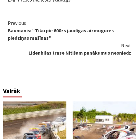
Continue
Previous
Baumanis: “Tiku pie 600zs jaudīgas aizmugures
Reading
piedziņas mašīnas”
Next
Lidenhilas trase Nitišam panākumus nesniedz
Vairāk