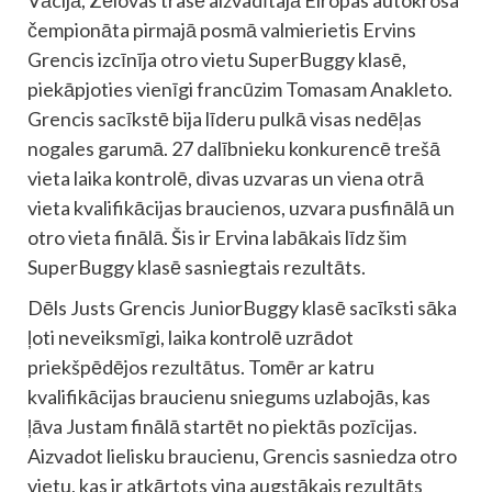
čempionāta pirmajā posmā valmierietis Ervins
Grencis izcīnīja otro vietu SuperBuggy klasē,
piekāpjoties vienīgi francūzim Tomasam Anakleto.
Grencis sacīkstē bija līderu pulkā visas nedēļas
nogales garumā. 27 dalībnieku konkurencē trešā
vieta laika kontrolē, divas uzvaras un viena otrā
vieta kvalifikācijas braucienos, uzvara pusfinālā un
otro vieta finālā. Šis ir Ervina labākais līdz šim
SuperBuggy klasē sasniegtais rezultāts.
Dēls Justs Grencis JuniorBuggy klasē sacīksti sāka
ļoti neveiksmīgi, laika kontrolē uzrādot
priekšpēdējos rezultātus. Tomēr ar katru
kvalifikācijas braucienu sniegums uzlabojās, kas
ļāva Justam finālā startēt no piektās pozīcijas.
Aizvadot lielisku braucienu, Grencis sasniedza otro
vietu, kas ir atkārtots viņa augstākais rezultāts