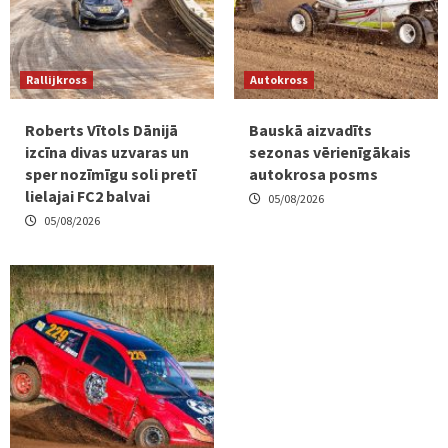
Rallijkross
Autokross
Roberts Vītols Dānijā
Bauskā aizvadīts
izcīna divas uzvaras un
sezonas vērienīgākais
sper nozīmīgu soli pretī
autokrosa posms
lielajai FC2 balvai
05/08/2026
05/08/2026