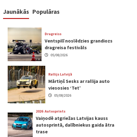
Jaunākās
Populāras
Dragreiss
Ventspilī noslēdzies grandiozs
dragreisa festivāls
05/08/2026
Rallijs Latvijā
Mārtiņš Sesks ar rallija auto
viesosies ‘Tet’
05/08/2026
2026
Autosprints
Vaiņodē atgriežas Latvijas kauss
autosprintā, dalībniekus gaida ātra
trase