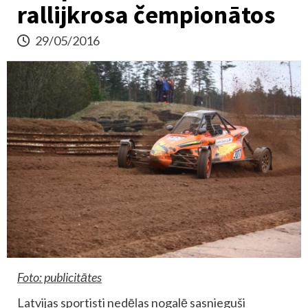
rallijkrosa čempionātos
29/05/2016
Foto: publicitātes
Latvijas sportisti nedēļas nogalē sasnieguši