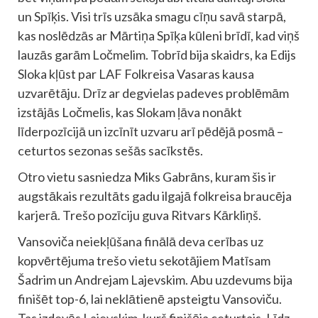
un Spīķis. Visi trīs uzsāka smagu cīņu savā starpā,
kas noslēdzās ar Mārtiņa Spīķa kūleni brīdī, kad viņš
lauzās garām Ločmelim. Tobrīd bija skaidrs, ka Edijs
Sloka kļūst par LAF Folkreisa Vasaras kausa
uzvarētāju. Drīz ar degvielas padeves problēmām
izstājās Ločmelis, kas Slokam ļāva nonākt
līderpozīcijā un izcīnīt uzvaru arī pēdējā posmā –
ceturtos sezonas sešās sacīkstēs.
Otro vietu sasniedza Miks Gabrāns, kuram šis ir
augstākais rezultāts gadu ilgajā folkreisa braucēja
karjerā. Trešo pozīciju guva Ritvars Kārkliņš.
Vansoviča neiekļūšana finālā deva cerības uz
kopvērtējuma trešo vietu sekotājiem Matīsam
Šadrim un Andrejam Lajevskim. Abu uzdevums bija
finišēt top-6, lai neklātienē apsteigtu Vansoviču.
Tas izdevās Lajevskim, kurš finišēja ceturtais. Līdz