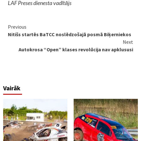
LAF Preses dienesta vadītājs
Continue
Previous
Nitišs startēs BaTCC noslēdzošajā posmā Biķerniekos
Reading
Next
Autokrosa “Open” klases revolūcija nav apklususi
Vairāk