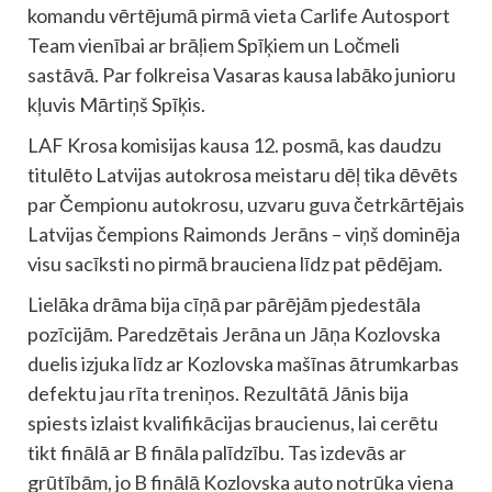
komandu vērtējumā pirmā vieta Carlife Autosport
Team vienībai ar brāļiem Spīķiem un Ločmeli
sastāvā. Par folkreisa Vasaras kausa labāko junioru
kļuvis Mārtiņš Spīķis.
LAF Krosa komisijas kausa 12. posmā, kas daudzu
titulēto Latvijas autokrosa meistaru dēļ tika dēvēts
par Čempionu autokrosu, uzvaru guva četrkārtējais
Latvijas čempions Raimonds Jerāns – viņš dominēja
visu sacīksti no pirmā brauciena līdz pat pēdējam.
Lielāka drāma bija cīņā par pārējām pjedestāla
pozīcijām. Paredzētais Jerāna un Jāņa Kozlovska
duelis izjuka līdz ar Kozlovska mašīnas ātrumkarbas
defektu jau rīta treniņos. Rezultātā Jānis bija
spiests izlaist kvalifikācijas braucienus, lai cerētu
tikt finālā ar B fināla palīdzību. Tas izdevās ar
grūtībām, jo B finālā Kozlovska auto notrūka viena