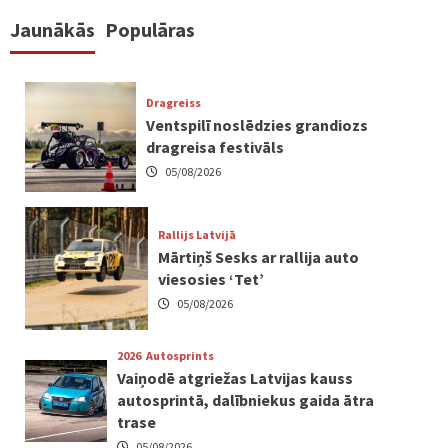
Jaunākās
Populāras
Dragreiss
Ventspilī noslēdzies grandiozs
dragreisa festivāls
05/08/2026
Rallijs Latvijā
Mārtiņš Sesks ar rallija auto
viesosies ‘Tet’
05/08/2026
2026
Autosprints
Vaiņodē atgriežas Latvijas kauss
autosprintā, dalībniekus gaida ātra
trase
05/08/2026