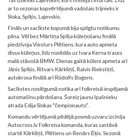
ar to sezonas kopvērtējumā vadošais trijnieks ir
Sloka, Spīķis, Lajevskis.
Fināls un sacīkste kopumā bija spilgtu notikumu
pilna. Vēl bez Mārtiņa Spīķa kūleņošanu finālā
piedzīvoja Viesturs Plētiens, kura auto apmeta
divus kūleņus, līdz nosēdās uz Ivara Kerna trases
malā stāvošā BMW. Dienas gaitā kūleni apmeta arī
Jānis Spīķis, Ritvars Kārkliņš, Raivis Riekstiņš,
autokrosa finālā arī Rūdolfs Bogens.
Sacīkstes noslēgumā notika arī folkreisā iespējamā
automašīnu pārdošana. Šoreiz jaunu īpašnieku
atrada Edija Slokas “čempionauto”.
Komandu vērtējumā pēdējā posmā uzvaru izcīnīja
Autocross.lv Folkreisa komanda, kuras sastāvā
startē Kārkliņš, Plētiens un Renārs Ēķis. Sezonā