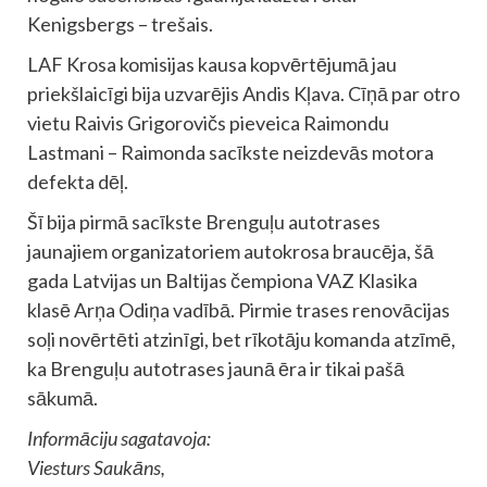
Kenigsbergs – trešais.
LAF Krosa komisijas kausa kopvērtējumā jau
priekšlaicīgi bija uzvarējis Andis Kļava. Cīņā par otro
vietu Raivis Grigorovičs pieveica Raimondu
Lastmani – Raimonda sacīkste neizdevās motora
defekta dēļ.
Šī bija pirmā sacīkste Brenguļu autotrases
jaunajiem organizatoriem autokrosa braucēja, šā
gada Latvijas un Baltijas čempiona VAZ Klasika
klasē Arņa Odiņa vadībā. Pirmie trases renovācijas
soļi novērtēti atzinīgi, bet rīkotāju komanda atzīmē,
ka Brenguļu autotrases jaunā ēra ir tikai pašā
sākumā.
Informāciju sagatavoja:
Viesturs Saukāns,