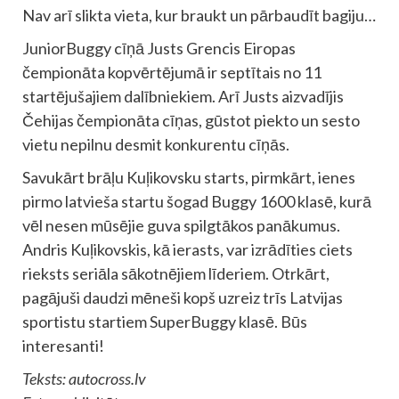
Nav arī slikta vieta, kur braukt un pārbaudīt bagiju…
JuniorBuggy cīņā Justs Grencis Eiropas
čempionāta kopvērtējumā ir septītais no 11
startējušajiem dalībniekiem. Arī Justs aizvadījis
Čehijas čempionāta cīņas, gūstot piekto un sesto
vietu nepilnu desmit konkurentu cīņās.
Savukārt brāļu Kuļikovsku starts, pirmkārt, ienes
pirmo latvieša startu šogad Buggy 1600 klasē, kurā
vēl nesen mūsējie guva spilgtākos panākumus.
Andris Kuļikovskis, kā ierasts, var izrādīties ciets
rieksts seriāla sākotnējiem līderiem. Otrkārt,
pagājuši daudzi mēneši kopš uzreiz trīs Latvijas
sportistu startiem SuperBuggy klasē. Būs
interesanti!
Teksts: autocross.lv