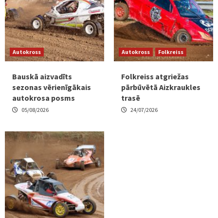
Autokross
Autokross
Folkreiss
Bauskā aizvadīts
Folkreiss atgriežas
sezonas vērienīgākais
pārbūvētā Aizkraukles
autokrosa posms
trasē
05/08/2026
24/07/2026