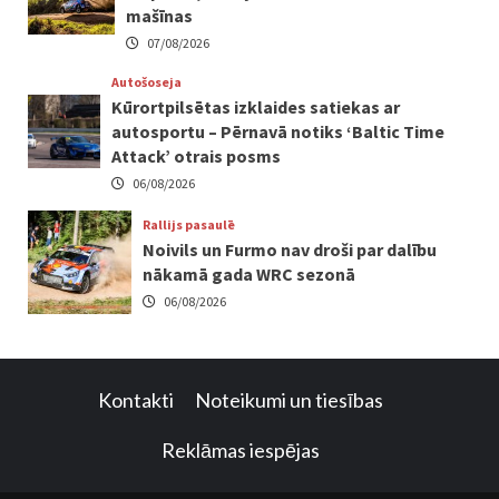
mašīnas
07/08/2026
Autošoseja
Kūrortpilsētas izklaides satiekas ar
autosportu – Pērnavā notiks ‘Baltic Time
Attack’ otrais posms
06/08/2026
Rallijs pasaulē
Noivils un Furmo nav droši par dalību
nākamā gada WRC sezonā
06/08/2026
Kontakti
Noteikumi un tiesības
Reklāmas iespējas