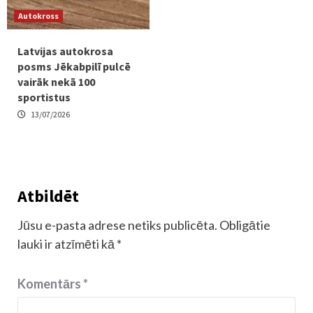
Autokross
Latvijas autokrosa
posms Jēkabpilī pulcē
vairāk nekā 100
sportistus
13/07/2026
Atbildēt
Jūsu e-pasta adrese netiks publicēta.
Obligātie
lauki ir atzīmēti kā
*
Komentārs
*