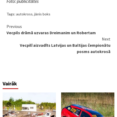
Foto: publicitātes
Tags:
autokross
,
jānis boks
Continue
Previous
Vecpils drāmā uzvaras Dreimanim un Robertam
Reading
Next
Vecpilī aizvadīts Latvijas un Baltijas čempionātu
posms autokrosā
Vairāk