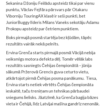
Sekanina Džoniju Feilādu apsteidz tikai par vienu
punktu, Vāclav Fejfāra pārsvars pār Otakaru
Viborniju TouringAX klasē ir seši punkti, bet
JuniorBuggy līderis Milans Vaneks sekotāju Adamu
Prokopu apsteidz par četriem punktiem.
Boks pirmajā posmā startēja bez kļūdām, tāpēc
rezultāts vairāk nekā pelnīts.
Ervina Grenča starts pirmajā posmā Vācijā nebija
veiksmīgs motora defekta dēļ. Tomēr vēlāk labs
rezultāts sasniegts Čehijas čempionātā – jūnija
sākumā Pržerovā Grencis guva ceturto vietu,
atkārtojot pirmā Čehijas posma panākumu. Tiesa,
Ervina starts netiek vērtēts Čehijas čempionāta
ieskaitē, taču treniņam un tehnikas pārbaudei
sniegums lielisks. Jāatzīmē, ka Grenča bagija bāzes
vieta ir Čehijā, līdz Latvijai mašīna gandrīz nenonāk.