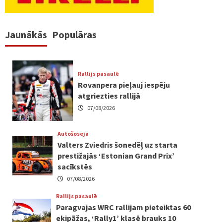
Jaunākās
Populāras
Rallijs pasaulē
Rovanpera pieļauj iespēju
atgriezties rallijā
07/08/2026
Autošoseja
Valters Zviedris šonedēļ uz starta
prestižajās ‘Estonian Grand Prix’
sacīkstēs
07/08/2026
Rallijs pasaulē
Paragvajas WRC rallijam pieteiktas 60
ekipāžas, ‘Rally1’ klasē brauks 10