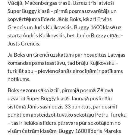
Vācijā, Mačenbergas trasē. Uzreiz trīs latvieši
SuperBuggy klasē – pirmā posma uzvarētājs un
kopvērtējuma līderis Jānis Boks, kā arī Ervins
Grencis un Juris Kuļikovskis. Buggy 1600 klasē uz
starta Andris Kuļikovskis, bet JuniorBuggy cīņās –
Justs Grencis.
Ja Boks un Grenči uzskatāmi par nosacītās Latvijas
komandas pamatsastāvu, tad brāļu Kuļikovsku –
turklāt abu – pievienošanās eirocīņām ir patīkams
notikums.
Boks sezonu sāka izcili, pirmajā posmā Zēlovā
uzvarot SuperBuggy klasē. Jaunajā pusfinālu
sistēmā Jānis sasniedzis 33 punktus, par desmit
punktiem apsteidzot tuvāko sekotāju Petru Tureku
– tas ir lielākais līdera pārsvars pār sekotājiem no
visām četrām klasēm. Buggy 1600 līderis Mareks