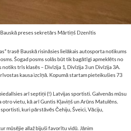
 Bauskā preses sekretārs Mārtiņš Dzenītis
as” trasē Bauskā risināsies lielākais autosporta notikums
osms. Šogad posms solās būt tik bagātīgi apmeklēts no
otiks trīs klasēs – Divīzija 1, Divīzija 3 un Divīzija 3A.
Brīvostas kausa izcīņā. Kopumā startam pieteikušies 73
piedalīsies arī septiņi (!) Latvijas sportisti. Galvenās mūsu
ja otro vietu, kā arī Guntis Kļaviņš un Arūns Matulēns.
sportisti, kuri pārstāvēs Čehiju, Šveici, Vāciju,
 kur mūsējie allaž bijuši favorītu vidū. Jānim