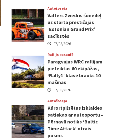
Autošoseja
Valters Zviedris šonedēļ
uz starta prestižajās
‘Estonian Grand Prix’
sacīkstēs
07/08/2026
Rallijs pasaulē
Paragvajas WRC rallijam
pieteiktas 60 ekipāžas,
‘Rally1’ klasē brauks 10
mašīnas
07/08/2026
Autošoseja
Kūrortpilsētas izklaides
satiekas ar autosportu –
Pērnavā notiks ‘Baltic
Time Attack’ otrais
posms