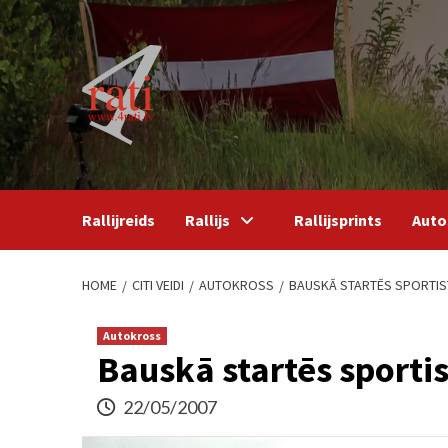
Skip
to
content
Rallijreids
Rallijs
Rallijsprints
Auto
HOME
CITI VEIDI
AUTOKROSS
BAUSKĀ STARTĒS SPORTIST
Autokross
Bauskā startēs sportis
22/05/2007