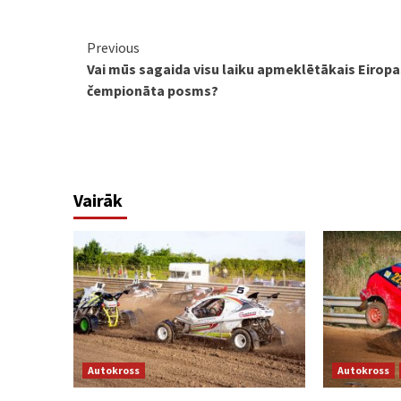
Continue
Previous
Vai mūs sagaida visu laiku apmeklētākais Eiropa
Reading
čempionāta posms?
Vairāk
Autokross
Autokross