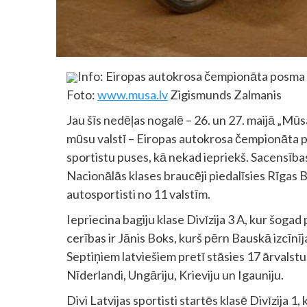
Info: Eiropas autokrosa čempionāta posma
Foto:
www.musa.lv
Zigismunds Zalmanis
Jau šīs nedēļas nogalē – 26. un 27. maijā „Mūs
mūsu valstī – Eiropas autokrosa čempionāta p
sportistu puses, kā nekad iepriekš. Sacensības n
Nacionālās klases braucēji piedalīsies Rīgas 
autosportisti no 11 valstīm.
Iepriecina bagiju klase Divīzija 3 A, kur šogad 
cerības ir Jānis Boks, kurš pērn Bauskā izcīnī
Septiņiem latviešiem pretī stāsies 17 ārvalstu 
Nīderlandi, Ungāriju, Krieviju un Igauniju.
Divi Latvijas sportisti startēs klasē Divīzija 1,