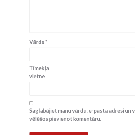
Vārds
*
Tīmekļa
vietne
Saglabājiet manu vārdu, e-pasta adresi un v
vēlēšos pievienot komentāru.