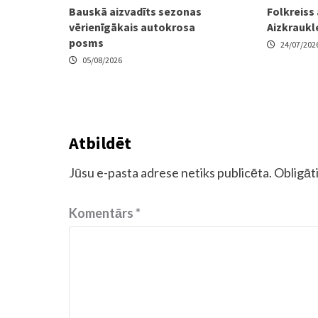
Bauskā aizvadīts sezonas
Folkreiss
vērienīgākais autokrosa
Aizkraukl
posms
24/07/202
05/08/2026
Atbildēt
Jūsu e-pasta adrese netiks publicēta.
Obligāti
Komentārs
*