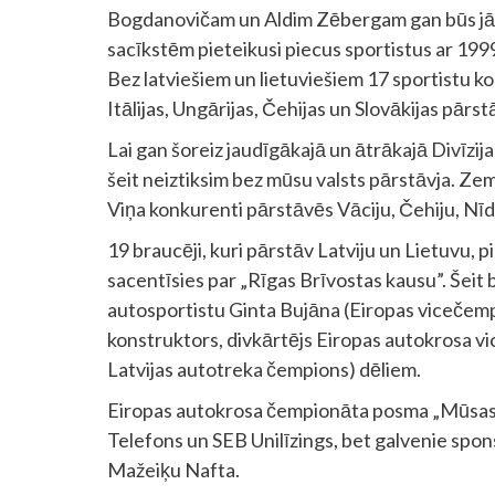
Bogdanovičam un Aldim Zēbergam gan būs jāp
sacīkstēm pieteikusi piecus sportistus ar 199
Bez latviešiem un lietuviešiem 17 sportistu ko
Itālijas, Ungārijas, Čehijas un Slovākijas pārstā
Lai gan šoreiz jaudīgākajā un ātrākajā Divīzija
šeit neiztiksim bez mūsu valsts pārstāvja. Ze
Viņa konkurenti pārstāvēs Vāciju, Čehiju, Nīde
19 braucēji, kuri pārstāv Latviju un Lietuvu, p
sacentīsies par „Rīgas Brīvostas kausu”. Šeit 
autosportistu Ginta Bujāna (Eiropas vicečem
konstruktors, divkārtējs Eiropas autokrosa vi
Latvijas autotreka čempions) dēliem.
Eiropas autokrosa čempionāta posma „Mūsas” 
Telefons un SEB Unilīzings, bet galvenie spons
Mažeiķu Nafta.