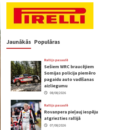
Jaunākās
Populāras
Rallijs pasaulē
Sešiem WRC braucējiem
Somijas policija piemēro
pagaidu auto vadīšanas
aizliegumu
08/08/2026
Rallijs pasaulē
Rovanpera pieļauj iespēju
atgriezties rallijā
07/08/2026