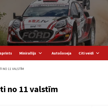
sprints
Minirallijs
Autošoseja
Citi veidi
I NO 11 VALSTĪM
ti no 11 valstīm