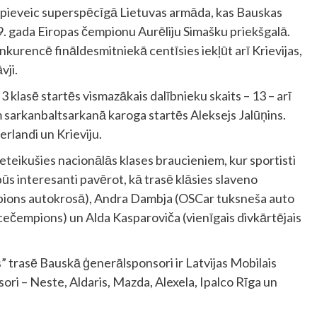
ieveic superspēcīgā Lietuvas armāda, kas Bauskas
9. gada Eiropas čempionu Aurēliju Simašku priekšgalā.
nkurencē fināldesmitniekā centīsies iekļūt arī Krievijas,
vji.
 3 klasē startēs vismazākais dalībnieku skaits – 13 – arī
m sarkanbaltsarkanā karoga startēs Aleksejs Jalūņins.
rlandi un Krieviju.
ieteikušies nacionālās klases braucieniem, kur sportisti
būs interesanti pavērot, kā trasē klāsies slaveno
pions autokrosā), Andra Dambja (OSCar tuksneša auto
cečempions) un Alda Kasparoviča (vienīgais divkārtējais
trasē Bauskā ģenerālsponsori ir Latvijas Mobilais
ori – Neste, Aldaris, Mazda, Alexela, Ipalco Rīga un