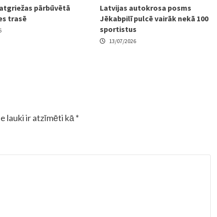
 atgriežas pārbūvētā
Latvijas autokrosa posms
es trasē
Jēkabpilī pulcē vairāk nekā 100
sportistus
6
13/07/2026
e lauki ir atzīmēti kā
*