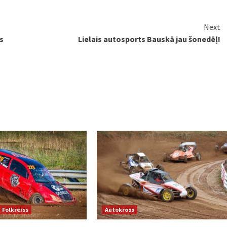
Next
s
Lielais autosports Bauskā jau šonedēļ!
Folkreiss
Autokross