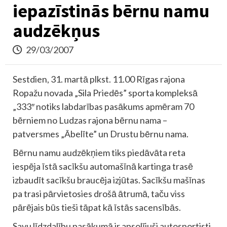
iepazīstinās bērnu namu
audzēkņus
29/03/2007
Sestdien, 31. martā plkst. 11.00 Rīgas rajona
Ropažu novada „Sila Priedēs” sporta kompleksā
„333″ notiks labdarības pasākums apmēram 70
bērniem no Ludzas rajona bērnu nama –
patversmes „Ābelīte” un Drustu bērnu nama.
Bērnu namu audzēkņiem tiks piedāvāta reta
iespēja īstā sacīkšu automašīnā kartinga trasē
izbaudīt sacīkšu braucēja izjūtas. Sacīkšu mašīnas
pa trasi pārvietosies drošā ātrumā, taču viss
pārējais būs tieši tāpat kā īstās sacensībās.
Savu līdzdalību pasākumā ir apsolījuši autosportisti