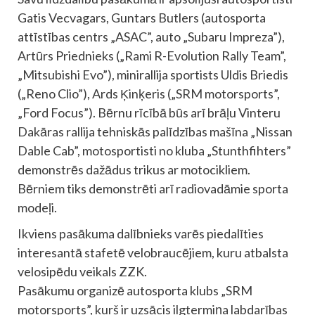
Gatis Vecvagars, Guntars Butlers (autosporta
attīstības centrs „ASAC”, auto „Subaru Impreza”),
Artūrs Priednieks („Rami R-Evolution Rally Team”,
„Mitsubishi Evo”), minirallija sportists Uldis Briedis
(„Reno Clio”), Ards Ķinķeris („SRM motorsports”,
„Ford Focus”). Bērnu rīcībā būs arī brāļu Vinteru
Dakāras rallija tehniskās palīdzības mašīna „Nissan
Dable Cab”, motosportisti no kluba „Stunthfihters”
demonstrēs dažādus trikus ar motocikliem.
Bērniem tiks demonstrēti arī radiovadāmie sporta
modeļi.
Ikviens pasākuma dalībnieks varēs piedalīties
interesantā stafetē velobraucējiem, kuru atbalsta
velosipēdu veikals ZZK.
Pasākumu organizē autosporta klubs „SRM
motorsports”, kurš ir uzsācis ilgtermiņa labdarības