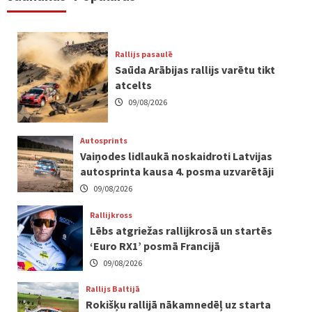
Rallijs pasaulē
Saūda Arābijas rallijs varētu tikt
atcelts
09/08/2026
Autosprints
Vaiņodes lidlaukā noskaidroti Latvijas
autosprinta kausa 4. posma uzvarētāji
09/08/2026
Rallijkross
Lēbs atgriežas rallijkrosā un startēs
‘Euro RX1’ posmā Francijā
09/08/2026
Rallijs Baltijā
Rokišķu rallijā nākamnedēļ uz starta