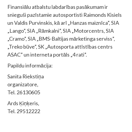
Finansiālu atbalstu labdarības pasākumam ir
snieguši pazīstamie autosportisti Raimonds Kisiels
un Valdis Purvinskis, kā arī „Hanzas maiznīca”, SIA
„Lango”, SIA „Rāmkalni”, SIA „Motorcentrs, SIA
„Cramo”, SIA „BMS-Baltijas mārketinga serviss”,
„Treko būve”, SK „Autosporta attīstības centrs
ASAC” un interneta portāls „4 rati”.
Papildu informācija:
Sanita Riekstiņa
organizatore,
Tel. 26130605
Ards Ķiņķeris,
Tel. 29512222