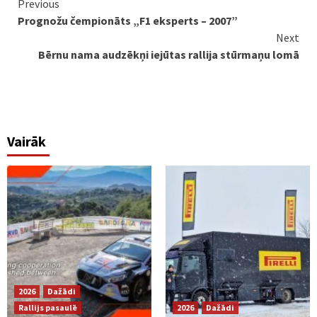
Continue
Previous
Prognožu čempionāts „F1 eksperts – 2007”
Reading
Next
Bērnu nama audzēkņi iejūtas rallija stūrmaņu lomā
Vairāk
2026
Dažādi
Rallijs pasaulē
2026
Dažādi