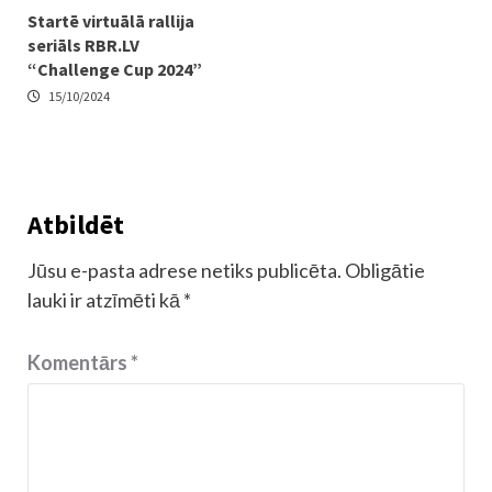
Startē virtuālā rallija
seriāls RBR.LV
“Challenge Cup 2024”
15/10/2024
Atbildēt
Jūsu e-pasta adrese netiks publicēta.
Obligātie
lauki ir atzīmēti kā
*
Komentārs
*