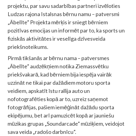
projektu, par savu sadarbības partneri izvēloties
Ludzas rajona Istalsnas bērnu namu – patversmi
„Ābelīte” Projekta mērķis ir sniegt bērniem
pozitīvas emocijas un informēt par to, ka sports un
fiziskās aktivitātes ir veselīga dzīvesveida
priekšnoteikums.
Pirmā tikšanās ar bērnu nama – patversmes
„Ābelīte” audzēkņiem notika Ziemassvētku
priekšvakarā, kad bērniem bija iespēja vairāk
uzzināt ne tikai par dažādiem motoru sporta
veidiem, apskatīt īstu rallija auto un
nofotografēties kopā ar to, uzreiz saņemot
fotogrāfijas, pašiem iemēģināt dažādu sporta
ekipējumu, bet arī pamuzicēt kopā ar jauniešu
mūzikas grupas „Soundarcade” mūziķiem, veidojot
sava veida „radošo darbnīcu”.