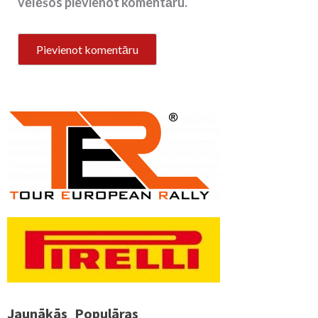
vēlēšos pievienot komentāru.
Jaunākās
Populāras