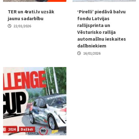
TER un 4rati.lv uzsāk
‘Pirelli’ piedāvā balvu
jaunu sadarbību
fondu Latvijas
rallijsprinta un
22/01/2026
Vēsturisko rallija
automašīnu ieskaites
dalībniekiem
16/01/2026
2024
Dažādi