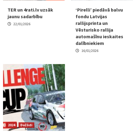
TER un 4rati.lv uzsāk
‘Pirelli’ piedāvā balvu
jaunu sadarbību
fondu Latvijas
rallijsprinta un
22/01/2026
Vēsturisko rallija
automašīnu ieskaites
dalībniekiem
16/01/2026
2024
Dažādi