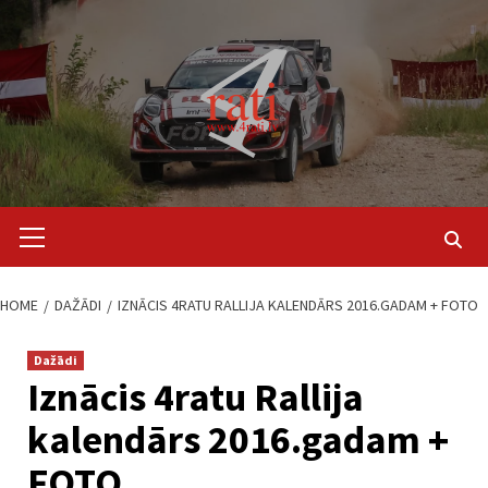
Skip
to
content
Primary
Menu
HOME
DAŽĀDI
IZNĀCIS 4RATU RALLIJA KALENDĀRS 2016.GADAM + FOTO
Dažādi
Iznācis 4ratu Rallija
kalendārs 2016.gadam +
FOTO