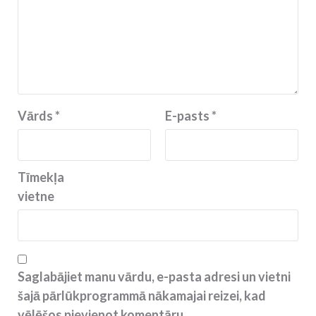
Vārds
*
E-pasts
*
Tīmekļa
vietne
Saglabājiet manu vārdu, e-pasta adresi un vietni
šajā pārlūkprogrammā nākamajai reizei, kad
vēlēšos pievienot komentāru.