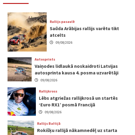
Rallijs pasaulē
Saūda Arābijas rallijs varētu tikt
atcelts
09/08/2026
Autosprints
Vaiņodes lidlaukā noskaidroti Latvijas
autosprinta kausa 4. posma uzvarētāji
09/08/2026
Rallijkross
Lēbs atgriežas rallijkrosā un startēs
‘Euro RX1’ posmā Francijā
09/08/2026
Rallijs Baltijā
Rokišķu rallijā nākamnedēļ uz starta