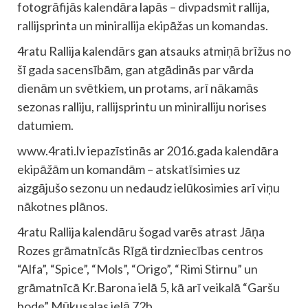
fotogrāfijās kalendāra lapās – divpadsmit rallija,
rallijsprinta un minirallija ekipāžas un komandas.
4ratu Rallija kalendārs gan atsauks atmiņā brīžus no
šī gada sacensībām, gan atgādinās par vārda
dienām un svētkiem, un protams, arī nākamās
sezonas ralliju, rallijsprintu un miniralliju norises
datumiem.
www.4rati.lv iepazīstinās ar 2016.gada kalendāra
ekipāžām un komandām – atskatīsimies uz
aizgājušo sezonu un nedaudz ielūkosimies arī viņu
nākotnes plānos.
4ratu Rallija kalendāru šogad varēs atrast Jāņa
Rozes grāmatnīcās Rīgā tirdzniecības centros
“Alfa”, “Spice”, “Mols”, “Origo”, “Rimi Stirnu” un
grāmatnīcā Kr.Barona ielā 5, kā arī veikalā “Garšu
bode” Mūkusalas ielā 72b.