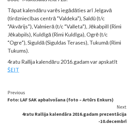
Tāpat kalendāru varēs iegādāties arī Jelgavā
(tirdzniecības centrā “Valdeka”), Saldū (t/c
“Akvārijs”), Valmierā (t/c “Valleta”), Jēkabpilī (Rimi
Jēkabpils), Kuldīgā (Rimi Kuldīga), Ogrē (t/c
“Ogre”), Siguldā (Siguldas Terases), Tukumā (Rimi
Tukums).
4ratu Rallija kalendāru 2016.gadam var apskatīt
ŠEIT
Continue
Previous
Foto: LAF SAK apbalvošana (foto – Artūrs Enkurs)
Reading
Next
4ratu Rallija kalendāra 2016.gadam prezentācija
-10.decembrī