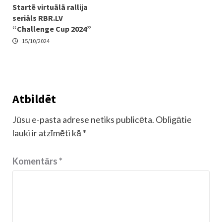
Startē virtuālā rallija
seriāls RBR.LV
“Challenge Cup 2024”
15/10/2024
Atbildēt
Jūsu e-pasta adrese netiks publicēta.
Obligātie
lauki ir atzīmēti kā
*
Komentārs
*