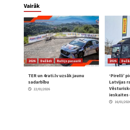
Vairāk
2026
Dažādi
Rallijs pasaulē
2026
Dažā
TER un 4rati.lv uzsāk jaunu
‘Pirelli’ 
sadarbību
Latvijas r
Vēsturisk
22/01/2026
ieskaites
16/01/202