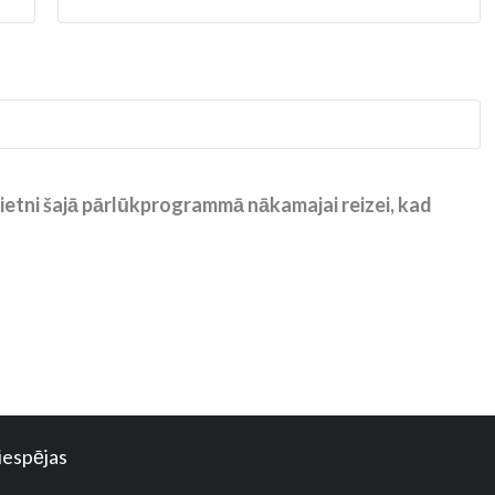
ietni šajā pārlūkprogrammā nākamajai reizei, kad
iespējas