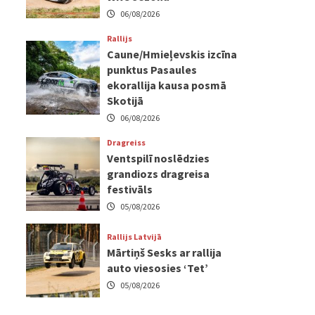
06/08/2026
Rallijs
Caune/Hmieļevskis izcīna
punktus Pasaules
ekorallija kausa posmā
Skotijā
06/08/2026
Dragreiss
Ventspilī noslēdzies
grandiozs dragreisa
festivāls
05/08/2026
Rallijs Latvijā
Mārtiņš Sesks ar rallija
auto viesosies ‘Tet’
05/08/2026