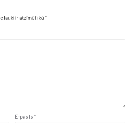
e lauki ir atzīmēti kā
*
E-pasts
*