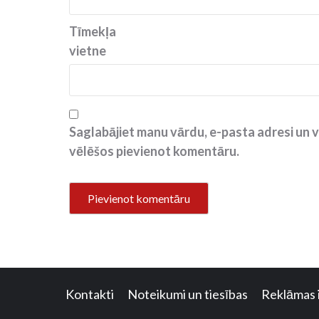
Tīmekļa
vietne
Saglabājiet manu vārdu, e-pasta adresi un v
vēlēšos pievienot komentāru.
Kontakti
Noteikumi un tiesības
Reklāmas 