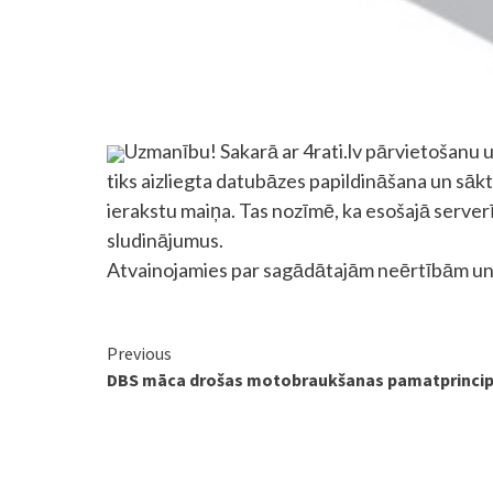
Uzmanību! Sakarā ar 4rati.lv pārvietošanu u
tiks aizliegta datubāzes papildināšana un sāk
ierakstu maiņa. Tas nozīmē, ka esošajā serverī
sludinājumus.
Atvainojamies par sagādātajām neērtībām un c
Continue
Previous
DBS māca drošas motobraukšanas pamatprinci
Reading