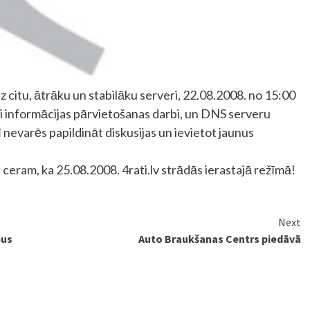
z citu, ātrāku un stabilāku serveri, 22.08.2008. no 15:00
ti informācijas pārvietošanas darbi, un DNS serveru
 nevarēs papildināt diskusijas un ievietot jaunus
eram, ka 25.08.2008. 4rati.lv strādās ierastajā režīmā!
Next
pus
Auto Braukšanas Centrs piedāvā