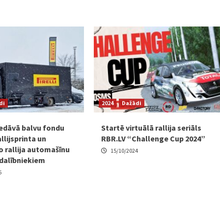
di
2024
Dažādi
piedāvā balvu fondu
Startē virtuālā rallija seriāls
allijsprinta un
RBR.LV “Challenge Cup 2024”
o rallija automašīnu
15/10/2024
 dalībniekiem
6