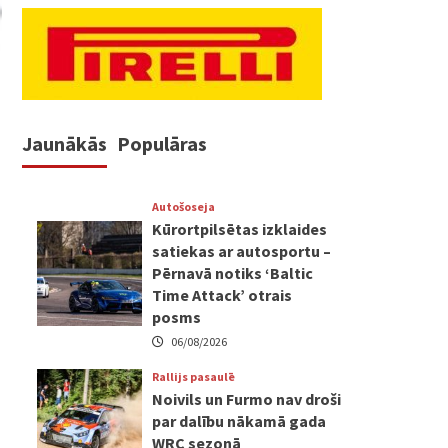
Jaunākās
Populāras
Autošoseja
Kūrortpilsētas izklaides
satiekas ar autosportu –
Pērnavā notiks ‘Baltic
Time Attack’ otrais
posms
06/08/2026
Rallijs pasaulē
Noivils un Furmo nav droši
par dalību nākamā gada
WRC sezonā