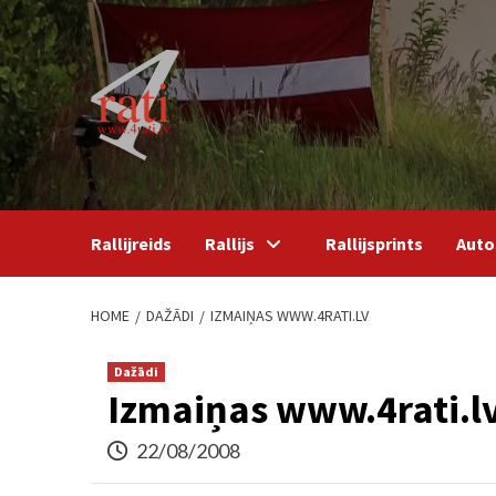
Skip
to
content
Rallijreids
Rallijs
Rallijsprints
Auto
HOME
DAŽĀDI
IZMAIŅAS WWW.4RATI.LV
Dažādi
Izmaiņas www.4rati.l
22/08/2008