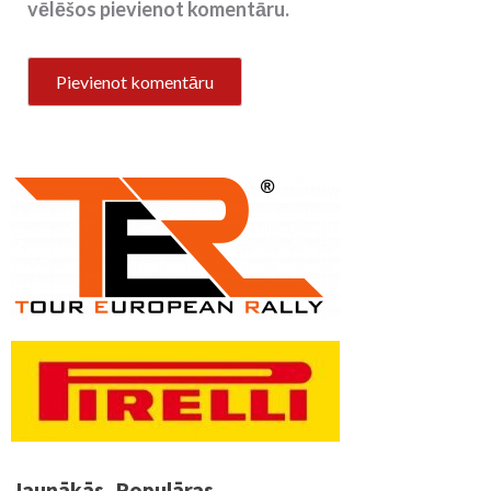
vēlēšos pievienot komentāru.
Jaunākās
Populāras