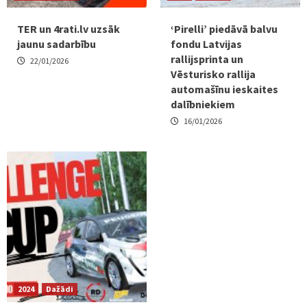
TER un 4rati.lv uzsāk
‘Pirelli’ piedāvā balvu
jaunu sadarbību
fondu Latvijas
rallijsprinta un
22/01/2026
Vēsturisko rallija
automašīnu ieskaites
dalībniekiem
16/01/2026
2024
Dažādi