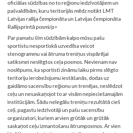
oficiālas sūdzības no to reģionu iedzīvotājiem un
pašvaldībām, kuru teritorijās mēdz notikt LMT
Latvijas rallija čempionāta un Latvijas čempionāta
Rallijsprintā posmi/p>
Par pamatu šīm sūdzībām kalpo mūsu pašu
sportistu nesportiskā uzvedība veicot
stenogrammu vai ātruma treniņus vispārējai
satiksmei neslēgtos ceļa posmos. Nevienam nav
noslēpums, ka sportisti zināmu laiku pirms slēgto
teritoriju ierobežojumu iestāšanās, dodas uz
gaidāmo sacensību reģionu un trenējas, neslēdzot
ceļu un nesaskaņojot to ar visām nepieciešamajām
institūcijām. Šādu nelegālu treniņu rezultātā cieš
ceļi, pagastu iedzīvotāji un pašu sacensību
organizatori, kuriem arvien grūtāk un grūtāk
saskaņot ceļu izmantošanu ātrumposmos. Ar vien