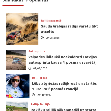
Rallijs pasaulē
Saūda Arābijas rallijs varētu tikt
atcelts
09/08/2026
Autosprints
Vaiņodes lidlaukā noskaidroti Latvijas
autosprinta kausa 4. posma uzvarētāji
09/08/2026
Rallijkross
Lēbs atgriežas rallijkrosā un startēs
‘Euro RX1’ posmā Francijā
09/08/2026
Rallijs Baltijā
Rokišķu rallijā nākamnedēļ uz starta