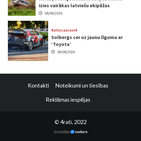
izies vairākas latviešu ekipāžas
08/08/2026
Rallijs pasaulē
Solbergs cer uz jaunu līgumu ar
‘Toyota’
08/08/2026
Kontakti
Noteikumi un tiesības
Reklāmas iespējas
© 4rati, 2022
izstrādāts