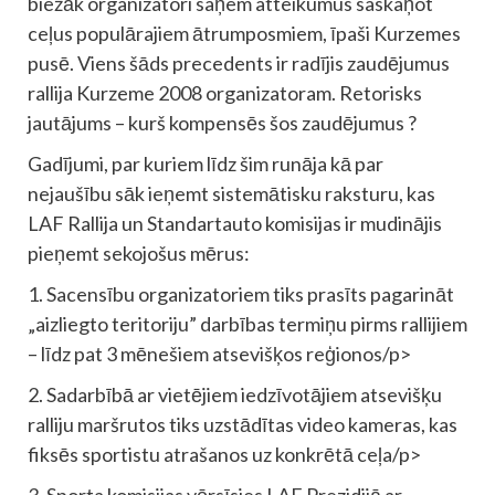
biežāk organizatori saņem atteikumus saskaņot
ceļus populārajiem ātrumposmiem, īpaši Kurzemes
pusē. Viens šāds precedents ir radījis zaudējumus
rallija Kurzeme 2008 organizatoram. Retorisks
jautājums – kurš kompensēs šos zaudējumus ?
Gadījumi, par kuriem līdz šim runāja kā par
nejaušību sāk ieņemt sistemātisku raksturu, kas
LAF Rallija un Standartauto komisijas ir mudinājis
pieņemt sekojošus mērus:
1. Sacensību organizatoriem tiks prasīts pagarināt
„aizliegto teritoriju” darbības termiņu pirms rallijiem
– līdz pat 3 mēnešiem atsevišķos reģionos/p>
2. Sadarbībā ar vietējiem iedzīvotājiem atsevišķu
ralliju maršrutos tiks uzstādītas video kameras, kas
fiksēs sportistu atrašanos uz konkrētā ceļa/p>