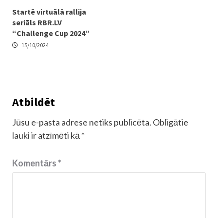
Startē virtuālā rallija
seriāls RBR.LV
“Challenge Cup 2024”
15/10/2024
Atbildēt
Jūsu e-pasta adrese netiks publicēta.
Obligātie
lauki ir atzīmēti kā
*
Komentārs
*