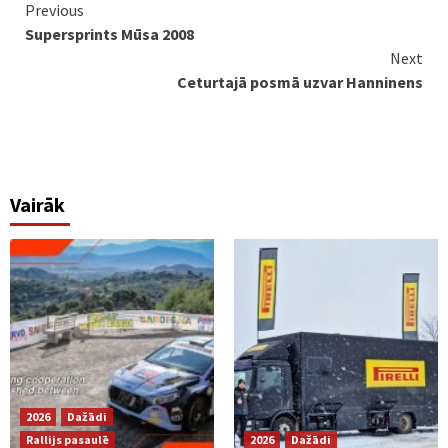
Continue
Previous
Supersprints Mūsa 2008
Reading
Next
Ceturtajā posmā uzvar Hanninens
Vairāk
2026
Dažādi
Rallijs pasaulē
2026
Dažādi