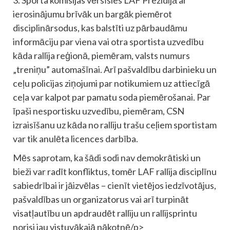
3. Sporta komisijas vērsīsies LAF Prezidijā ar
ierosinājumu brīvāk un bargāk piemērot
disciplinārsodus, kas balstīti uz pārbaudāmu
informāciju par viena vai otra sportista uzvedību
kāda rallija reģionā, piemēram, valsts numurs
„treniņu” automašīnai. Arī pašvaldību darbinieku un
ceļu policijas ziņojumi par notikumiem uz attiecīgā
ceļa var kalpot par pamatu soda piemērošanai. Par
īpaši nesportisku uzvedību, piemēram, CSN
izraisīšanu uz kāda no ralliju trašu ceļiem sportistam
var tik anulēta licences darbība.
Mēs saprotam, ka šādi sodi nav demokrātiski un
bieži var radīt konfliktus, tomēr LAF rallija disciplīnu
sabiedrībai ir jāizvēlas – cienīt vietējos iedzīvotājus,
pašvaldības un organizatorus vai arī turpināt
visatļautību un apdraudēt ralliju un rallijsprintu
norisi jau vistuvākajā nākotnē/p>