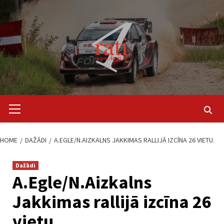
Skip
to
content
Primary
Menu
HOME
DAŽĀDI
A.EGLE/N.AIZKALNS JAKKIMAS RALLIJĀ IZCĪNA 26 VIETU.
Dažādi
A.Egle/N.Aizkalns
Jakkimas rallijā izcīna 26
vietu.