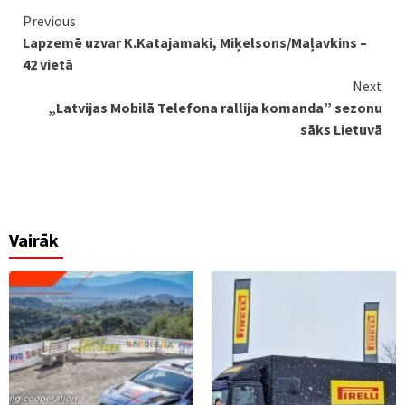
Continue
Previous
Lapzemē uzvar K.Katajamaki, Miķelsons/Maļavkins –
Reading
42 vietā
Next
„Latvijas Mobilā Telefona rallija komanda” sezonu
sāks Lietuvā
Vairāk