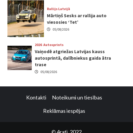
Rallijs Latvijā
Mārtiņš Sesks ar rallija auto
viesosies ‘Tet’
05/08/2026
2026
Autosprints
Vaiņodē atgriežas Latvijas kauss
autosprintā, dalībniekus gaida ātra
trase
05/08/2026
Kontakti
Noteikumi un tiesības
Reklāmas iespējas
© 4rati, 2022