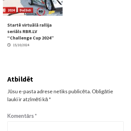
2024
Dažādi
Startē virtuālā rallija
seriāls RBR.LV
“Challenge Cup 2024”
15/10/2024
Atbildēt
Jūsu e-pasta adrese netiks publicēta.
Obligātie
lauki ir atzīmēti kā
*
Komentārs
*