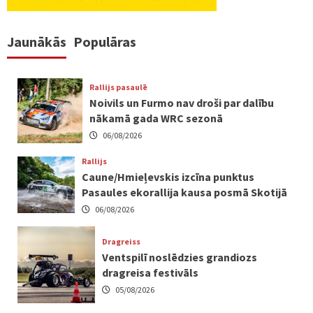
Jaunākās
Populāras
Rallijs pasaulē
Noivils un Furmo nav droši par dalību
nākamā gada WRC sezonā
06/08/2026
Rallijs
Caune/Hmieļevskis izcīna punktus
Pasaules ekorallija kausa posmā Skotijā
06/08/2026
Dragreiss
Ventspilī noslēdzies grandiozs
dragreisa festivāls
05/08/2026