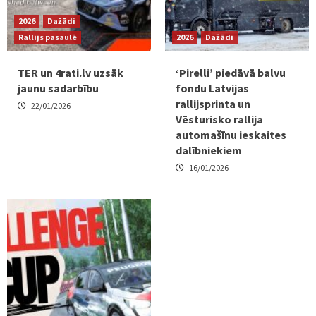
2026
Dažādi
Rallijs pasaulē
2026
Dažādi
TER un 4rati.lv uzsāk
‘Pirelli’ piedāvā balvu
jaunu sadarbību
fondu Latvijas
rallijsprinta un
22/01/2026
Vēsturisko rallija
automašīnu ieskaites
dalībniekiem
16/01/2026