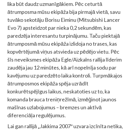
lika būt daudz uzmanīgākiem. Pēc ceturtā
ātrumposma mūsu ekipāža bija pirmajā vietā, savu
tuvāko sekotāju Borisu Eiminu (Mitsubishi Lancer
Evo 7) apsteidzot par nieka 0,2 sekundēm, kas
paredzēja interesantu turpinājumu. Taču piektajā
ātrumposmā mūsu ekipāža izlidoja no trases, kas
kopvērtējumā viņus atsvieda uz pēdējo vietu. Pēc
šīs neveiksmes ekipāža Egle/Aizkalns rallija līderim
zaudēja jau 12 minūtes, kā arī nopelnīja sodu par
kavējumu uz paredzēto laika kontroli. Turpmākajos
ātrumposmos ekipāža spēja uzrādīt
konkurētspējīgus laikus, neskatoties uz to, ka
komanda brauca treniņrežīmā, izmēģinot jaunos
mašīnas uzlabojumus – bremzes un aktīvā
diferenciāļa regulējumus.
Lai gan rallijā „Jakkima 2007″ uzvara izcīnīta netika,