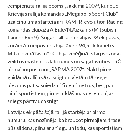
čempionāta rallija posms „Jakkima 2007″, kur pēc
Krievijas rallija komandas „Megapolis Sport Club”
uzaicinājuma startēja arī RAMI R-evolution Racing
komandas ekipāža A.Egle/N.Aizkalns (Mitsubishi
Lancer Evo 9). Šogad rallijā piedalījās 38 ekipāžas,
kurām ātrumposmos bija jāveic 94,51 kilometrs.
Mūsu ekipāžas mērķis bija izmēģināt starpsezonas
veiktos mašīnas uzlabojumus un sagatavoties LRČ
pirmajam posmam „SARMA 2007″. Naktī pirms
gaidāmā rallija sāka snigt un vietām tā segas
biezums pat sasniedza 15 centimetrus, bet, par
laimi sportistiem, pirms atklāšanas ceremonijas
sniegs pārtrauca snigt.
Latvijas ekipāža šajā rallijā startēja ar pirmo
numuru, kas nozīmēja, ka braucot pirmajiem, trase
būs slidena, pilna ar sniegu un ledu, kas sportistiem