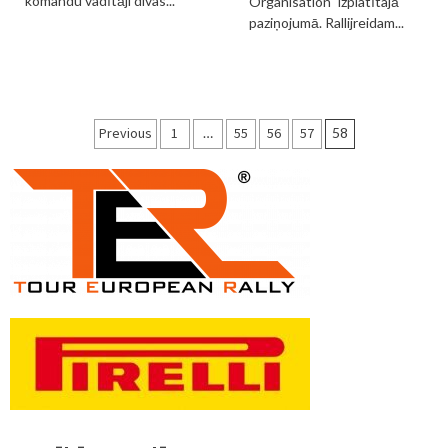
komandu vadītāji divas...
Organisation" izplatītajā
paziņojumā. Rallijreidam...
Ziņu
Previous
1
…
55
56
57
58
numerācija
pēc
lappusēm