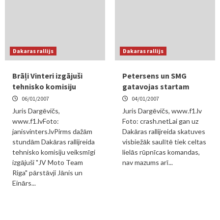
Dakaras rallijs
Dakaras rallijs
Brāļi Vinteri izgājuši
Petersens un SMG
tehnisko komisiju
gatavojas startam
06/01/2007
04/01/2007
Juris Dargēvičs,
Juris Dargēvičs, www.f1.lv
www.f1.lvFoto:
Foto: crash.netLai gan uz
janisvinters.lvPirms dažām
Dakāras rallijreida skatuves
stundām Dakāras rallijreida
visbiežāk saulītē tiek celtas
tehnisko komisiju veiksmīgi
lielās rūpnīcas komandas,
izgājuši "JV Moto Team
nav mazums arī...
Riga" pārstāvji Jānis un
Einārs...