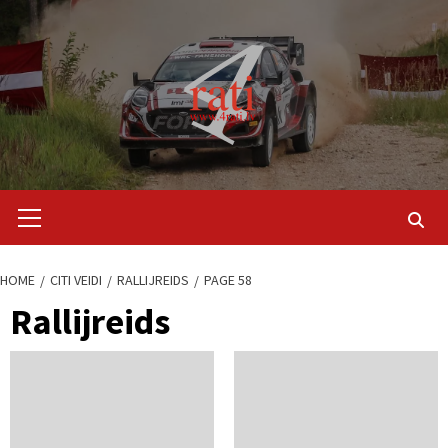
Skip
to
content
Primary
Menu
HOME
CITI VEIDI
RALLIJREIDS
PAGE 58
Rallijreids