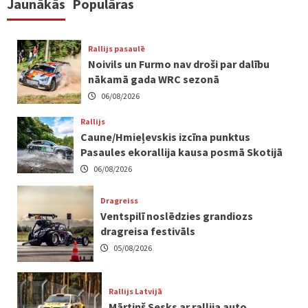
Jaunākās
Populāras
Rallijs pasaulē
Noivils un Furmo nav droši par dalību
nākamā gada WRC sezonā
06/08/2026
Rallijs
Caune/Hmieļevskis izcīna punktus
Pasaules ekorallija kausa posmā Skotijā
06/08/2026
Dragreiss
Ventspilī noslēdzies grandiozs
dragreisa festivāls
05/08/2026
Rallijs Latvijā
Mārtiņš Sesks ar rallija auto