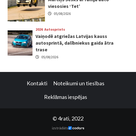
viesosies ‘Tet’
05/08/2026
2026
Autosprints
Vaiņodē atgriežas Latvijas kauss
autosprintā, dalībniekus gaida ātra
trase
05/08/2026
Kontakti
Noteikumi un tiesības
Reklāmas iespējas
© 4rati, 2022
izstrādāts