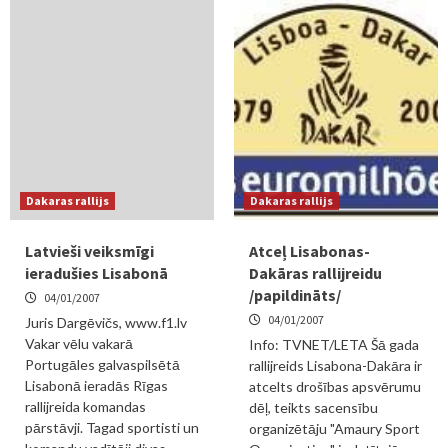
Dakaras rallijs
Dakaras rallijs
Latvieši veiksmīgi
Atceļ Lisabonas-
ieradušies Lisabonā
Dakāras rallijreidu
/papildināts/
04/01/2007
04/01/2007
Juris Dargēvičs, www.f1.lv
Vakar vēlu vakarā
Info: TVNET/LETA Šā gada
Portugāles galvaspilsētā
rallijreids Lisabona-Dakāra ir
Lisabonā ieradās Rīgas
atcelts drošības apsvērumu
rallijreida komandas
dēļ, teikts sacensību
pārstāvji. Tagad sportisti un
organizētāju "Amaury Sport