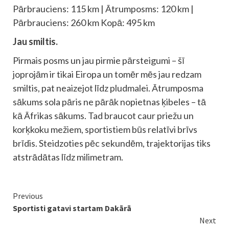
Pārbrauciens: 115 km | Ātrumposms: 120 km |
Pārbrauciens: 260 km Kopā: 495 km
Jau smiltis.
Pirmais posms un jau pirmie pārsteigumi – šī
joprojām ir tikai Eiropa un tomēr mēs jau redzam
smiltis, pat neaizejot līdz pludmalei. Ātrumposma
sākums sola pāris ne pārāk nopietnas ķibeles – tā
kā Āfrikas sākums. Tad braucot caur priežu un
korķkoku mežiem, sportistiem būs relatīvi brīvs
brīdis. Steidzoties pēc sekundēm, trajektorijas tiks
atstrādātas līdz milimetram.
Continue
Previous
Sportisti gatavi startam Dakārā
Reading
Next