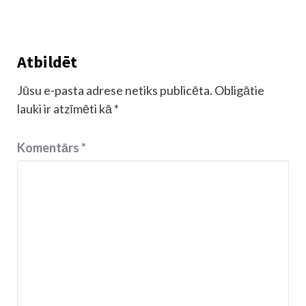
Atbildēt
Jūsu e-pasta adrese netiks publicēta.
Obligātie
lauki ir atzīmēti kā
*
Komentārs
*