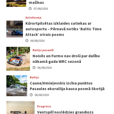
mašīnas
07/08/2026
Autošoseja
Kūrortpilsētas izklaides satiekas ar
autosportu – Pērnavā notiks ‘Baltic Time
Attack’ otrais posms
06/08/2026
Rallijs pasaulē
Noivils un Furmo nav droši par dalību
nākamā gada WRC sezonā
06/08/2026
Rallijs
Caune/Hmieļevskis izcīna punktus
Pasaules ekorallija kausa posmā Skotijā
06/08/2026
Dragreiss
Ventspilī noslēdzies grandiozs