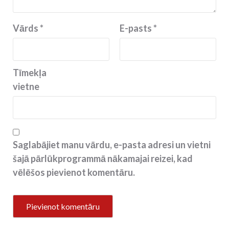
Vārds
*
E-pasts
*
Tīmekļa
vietne
Saglabājiet manu vārdu, e-pasta adresi un vietni
šajā pārlūkprogrammā nākamajai reizei, kad
vēlēšos pievienot komentāru.