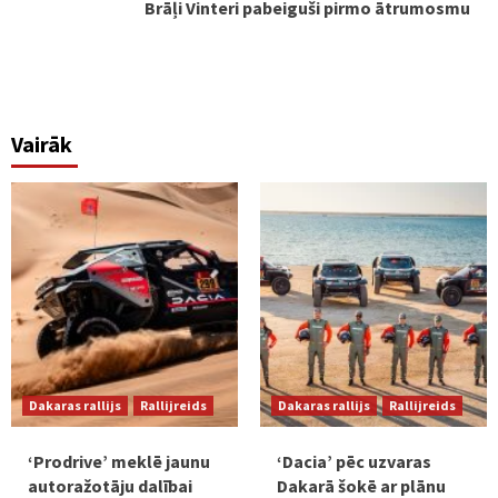
Brāļi Vinteri pabeiguši pirmo ātrumosmu
Vairāk
Dakaras rallijs
Rallijreids
Dakaras rallijs
Rallijreids
‘Prodrive’ meklē jaunu
‘Dacia’ pēc uzvaras
autoražotāju dalībai
Dakarā šokē ar plānu