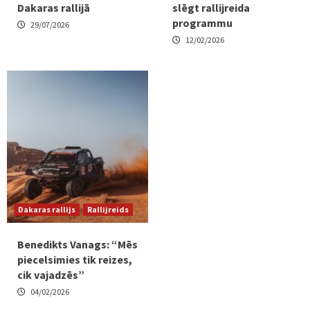
Dakaras rallijā
slēgt rallijreida
programmu
29/07/2026
12/02/2026
Dakaras rallijs
Rallijreids
Benedikts Vanags: “Mēs
piecelsimies tik reizes,
cik vajadzēs”
04/02/2026