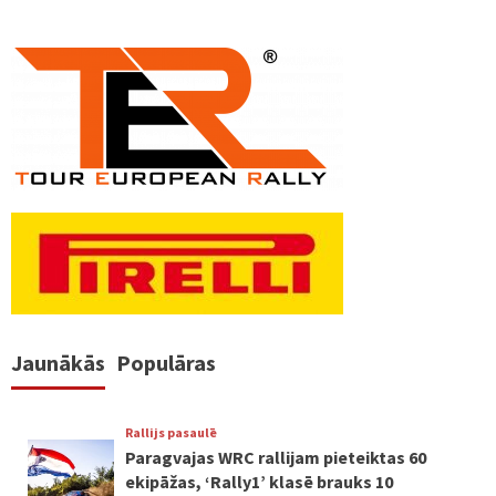
Jaunākās
Populāras
Rallijs pasaulē
Paragvajas WRC rallijam pieteiktas 60
ekipāžas, ‘Rally1’ klasē brauks 10