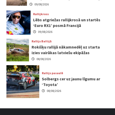
09/08/2026
Rallijkross
Lēbs atgriežas rallijkrosā un startēs
‘Euro RX1’ posmā Francijā
09/08/2026
Rallijs Baltijā
Rokišķu rallijā nākamnedēļ uz starta
izies vairākas latviešu ekipāžas
08/08/2026
Rallijs pasaulē
Solbergs cer uz jaunu līgumu ar
‘Toyota’
08/08/2026