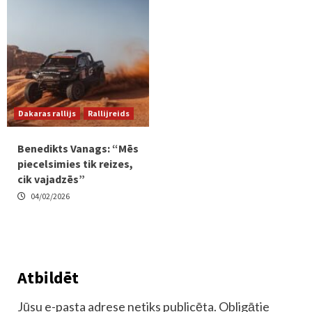
Dakaras rallijs
Rallijreids
Benedikts Vanags: “Mēs
piecelsimies tik reizes,
cik vajadzēs”
04/02/2026
Atbildēt
Jūsu e-pasta adrese netiks publicēta.
Obligātie