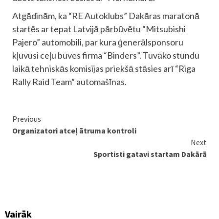
Atgādinām, ka “RE Autoklubs” Dakāras maratonā
startēs ar tepat Latvijā pārbūvētu “Mitsubishi
Pajero” automobili, par kura ģenerālsponsoru
kļuvusi ceļu būves firma “Binders”. Tuvāko stundu
laikā tehniskās komisijas priekšā stāsies arī “Riga
Rally Raid Team” automašīnas.
Continue
Previous
Organizatori atceļ ātruma kontroli
Reading
Next
Sportisti gatavi startam Dakārā
Vairāk