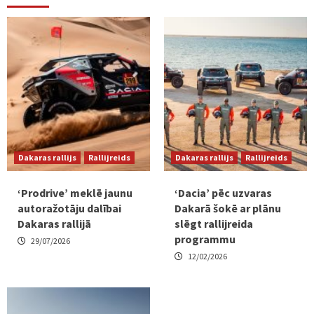
Dakaras rallijs
Rallijreids
Dakaras rallijs
Rallijreids
‘Prodrive’ meklē jaunu
‘Dacia’ pēc uzvaras
autoražotāju dalībai
Dakarā šokē ar plānu
Dakaras rallijā
slēgt rallijreida
programmu
29/07/2026
12/02/2026