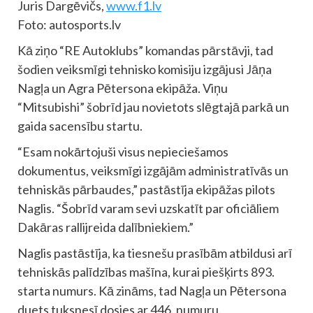
Juris Dargēvičs,
www.f1.lv
Foto: autosports.lv
Kā ziņo “RE Autoklubs” komandas pārstāvji, tad
šodien veiksmīgi tehnisko komisiju izgājusi Jāņa
Nagļa un Agra Pētersona ekipāža. Viņu
“Mitsubishi” šobrīd jau novietots slēgtajā parkā un
gaida sacensību startu.
“Esam nokārtojuši visus nepieciešamos
dokumentus, veiksmīgi izgājām administratīvās un
tehniskās pārbaudes,” pastāstīja ekipāžas pilots
Naglis. “Šobrīd varam sevi uzskatīt par oficiāliem
Dakāras rallijreida dalībniekiem.”
Naglis pastāstīja, ka tiesnešu prasībām atbildusi arī
tehniskās palīdzības mašīna, kurai piešķirts 893.
starta numurs. Kā zināms, tad Nagļa un Pētersona
duets tuksnesī dosies ar 446. numuru.