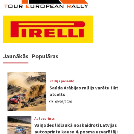
Jaunākās
Populāras
Rallijs pasaulē
Saūda Arābijas rallijs varētu tikt
atcelts
09/08/2026
Autosprints
Vaiņodes lidlaukā noskaidroti Latvijas
autosprinta kausa 4. posma uzvarētāji