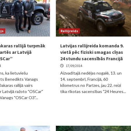
ijs
Rallijreids
karas rallijā turpmāk
Latvijas rallijreida komanda 9.
artēs ar Latvijā
vietā pēc fiziski smagas cīņas
OSCar”
24 stundu sacensībās Francijā
4
17/09/2014
s, ka lietuviešu
Aizvadītajā nedēļas nogalē, 13. un
sts Benedikts Vanags
14. septembrī, Francijā, 60
karas rallijā vairs
kilometrus no Parīzes, jau 22. reizi
r Latvijā ražoto "OSCar"
tika rīkotas sacensības "24 Heures...
 Vanags "OSCar O3"...