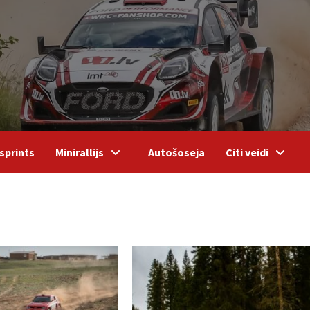
sprints
Minirallijs
Autošoseja
Citi veidi