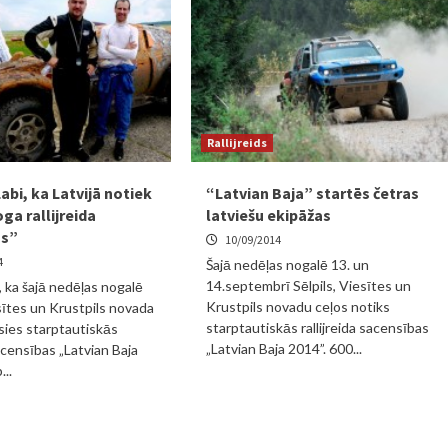
Rallijreids
abi, ka Latvijā notiek
“Latvian Baja” startēs četras
ga rallijreida
latviešu ekipāžas
as”
10/09/2014
4
Šajā nedēļas nogalē 13. un
14.septembrī Sēlpils, Viesītes un
, ka šajā nedēļas nogalē
Krustpils novadu ceļos notiks
esītes un Krustpils novada
starptautiskās rallijreida sacensības
āsies starptautiskās
„Latvian Baja 2014”. 600...
sacensības „Latvian Baja
...