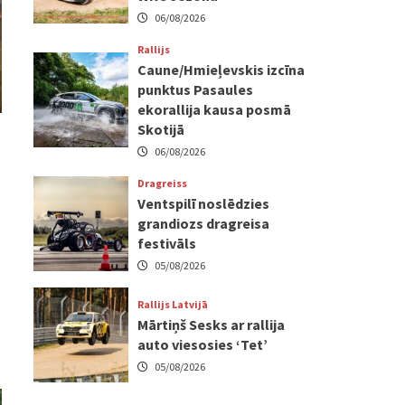
06/08/2026
Rallijs
Caune/Hmieļevskis izcīna
punktus Pasaules
ekorallija kausa posmā
Skotijā
06/08/2026
Dragreiss
Ventspilī noslēdzies
grandiozs dragreisa
festivāls
05/08/2026
Rallijs Latvijā
Mārtiņš Sesks ar rallija
auto viesosies ‘Tet’
05/08/2026