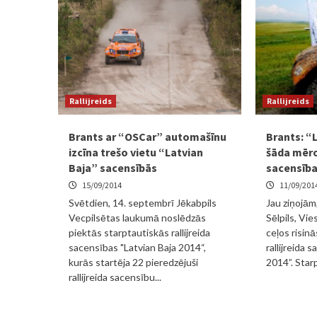
Rallijreids
Rallijreids
Brants ar “OSCar” automašīnu
Brants: “L
izcīna trešo vietu “Latvian
šāda mēro
Baja” sacensībās
sacensīb
15/09/2014
11/09/201
Svētdien, 14. septembrī Jēkabpils
Jau ziņojām
Vecpilsētas laukumā noslēdzās
Sēlpils, Vi
piektās starptautiskās rallijreida
ceļos risin
sacensības "Latvian Baja 2014“,
rallijreida 
kurās startēja 22 pieredzējuši
2014”. Starp
rallijreida sacensību...