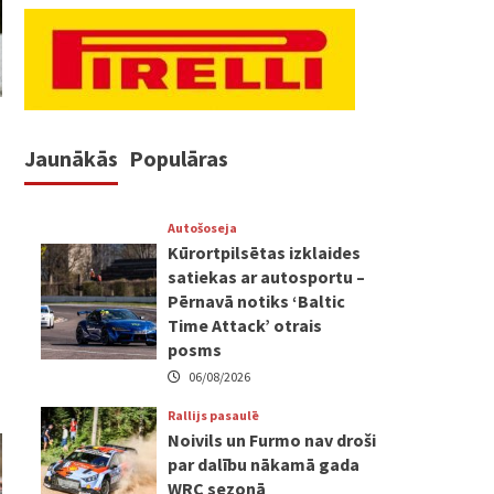
Jaunākās
Populāras
Autošoseja
Kūrortpilsētas izklaides
satiekas ar autosportu –
Pērnavā notiks ‘Baltic
Time Attack’ otrais
posms
06/08/2026
Rallijs pasaulē
Noivils un Furmo nav droši
par dalību nākamā gada
WRC sezonā