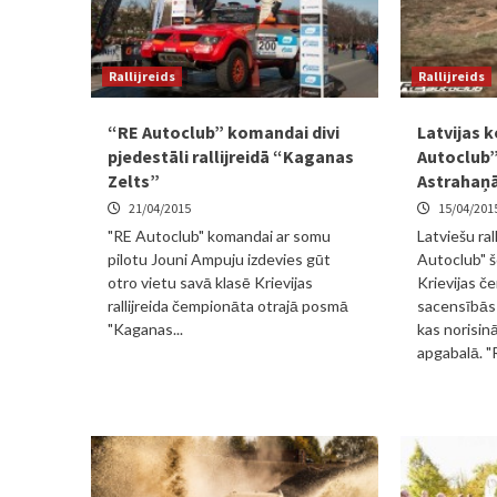
Rallijreids
Rallijreids
“RE Autoclub” komandai divi
Latvijas 
pjedestāli rallijreidā “Kaganas
Autoclub” 
Zelts”
Astrahaņ
21/04/2015
15/04/201
"RE Autoclub" komandai ar somu
Latviešu ra
pilotu Jouni Ampuju izdevies gūt
Autoclub" š
otro vietu savā klasē Krievijas
Krievijas 
rallijreida čempionāta otrajā posmā
sacensībās 
"Kaganas...
kas norisin
apgabalā. "R