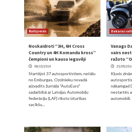
Rallijreids
Dakaras rall
Noskaidroti “3H, 6H Cross
Vanags Da
Country un 4H Komandu kross”
vairs nest
čempioni un kausu ieguvēji
ražoto “
08/10/2014
25/09/201
Startējot 37 autosportistiem, netālu
Kļuvis zinām
no Emburgas, Ozolnieku novadā
autosporti
aizvadīts žurnāla "AutoEuro"
nākamgad Da
sadarbībā ar Latvijas Automobiļu
nestartēs a
federāciju (LAF) rīkoto izturības
automobili.
sacīkšu...