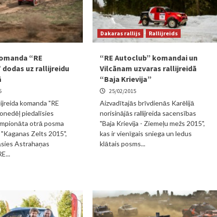
Dakaras rallijs
Rallijreids
komanda “RE
“RE Autoclub” komandai un
dodas uz rallijreidu
Vilcānam uzvaras rallijreidā
ā
“Baja Krievija”
5
25/02/2015
llijreida komanda "RE
Aizvadītajās brīvdienās Karēlijā
onedēļ piedalīsies
norisinājās rallijreida sacensības
čempionāta otrā posma
"Baja Krievija - Ziemeļu mežs 2015",
"Kaganas Zelts 2015",
kas ir vienīgais sniega un ledus
āsies Astrahaņas
klātais posms...
E...