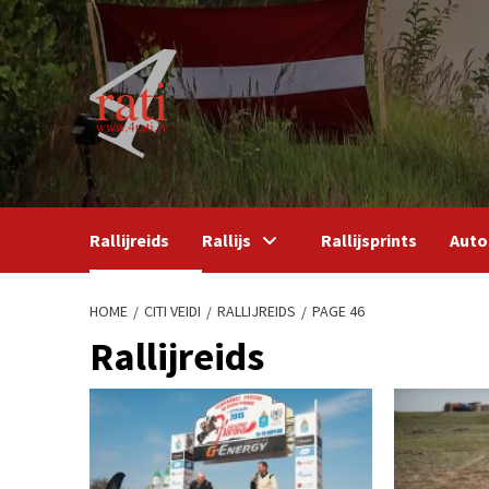
Skip
to
content
Rallijreids
Rallijs
Rallijsprints
Auto
HOME
CITI VEIDI
RALLIJREIDS
PAGE 46
Rallijreids