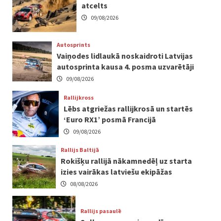
atcelts
09/08/2026
Autosprints
Vaiņodes lidlaukā noskaidroti Latvijas
autosprinta kausa 4. posma uzvarētāji
09/08/2026
Rallijkross
Lēbs atgriežas rallijkrosā un startēs
‘Euro RX1’ posmā Francijā
09/08/2026
Rallijs Baltijā
Rokišķu rallijā nākamnedēļ uz starta
izies vairākas latviešu ekipāžas
08/08/2026
Rallijs pasaulē