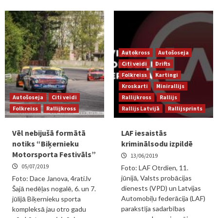
Autokross
Autošoseja
Citi veidi
Drifts
Folkreiss
Kartingi
Kroskarti
Minirallijs
Autošoseja
Citi veidi
Rallijkross
Rallijs
Folkreiss
Rallijkross
Rallijs Latvijā
Rallijsprints
Vēl nebijušā formātā
LAF iesaistās
notiks “Biķernieku
kriminālsodu izpildē
Motorsporta Festivāls”
13/06/2019
05/07/2019
Foto: LAF Otrdien, 11.
jūnijā, Valsts probācijas
Foto: Dace Janova, 4rati.lv
dienests (VPD) un Latvijas
Šajā nedēļas nogalē, 6. un 7.
Automobiļu federācija (LAF)
jūlijā Biķernieku sporta
parakstīja sadarbības
kompleksā jau otro gadu