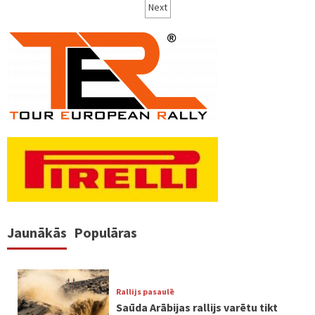
numerācija
Next
pēc
lappusēm
Jaunākās
Populāras
Rallijs pasaulē
Saūda Arābijas rallijs varētu tikt