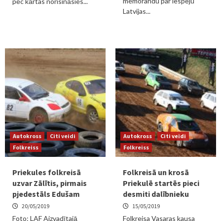
memorandu par iespēju
pēc kārtas norisināsies...
Latvijas...
Autokross
Citi veidi
Autokross
Citi veidi
Folkreiss
Folkreiss
Priekules folkreisā
Folkreisā un krosā
uzvar Zālītis, pirmais
Priekulē startēs pieci
pjedestāls Edušam
desmiti dalībnieku
20/05/2019
15/05/2019
Foto: LAF Aizvadītajā
Folkreisa Vasaras kausa