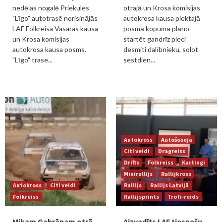
nedēļas nogalē Priekules
otrajā un Krosa komisijas
"Līgo" autotrasē norisinājās
autokrosa kausa piektajā
LAF Folkreisa Vasaras kausa
posmā kopumā plāno
un Krosa komisijas
startēt gandrīz pieci
autokrosa kausa posms.
desmiti dalībnieku, solot
"Līgo" trase...
sestdien...
Autokross
Autošoseja
Citi veidi
Dragreiss
Drifts
Folkreiss
Kartingi
Minirallijs
Rallijkross
Autokross
Citi veidi
Rallijs
Rallijs Latvijā
Folkreiss
Rallijsprints
Trofi-reids
Mikam Gabrānam otrā
Aizvadīts LAF tiesnešu