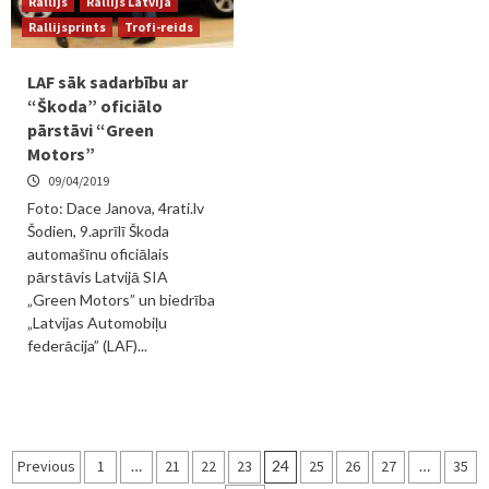
Rallijs
Rallijs Latvijā
Rallijsprints
Trofi-reids
LAF sāk sadarbību ar
“Škoda” oficiālo
pārstāvi “Green
Motors”
09/04/2019
Foto: Dace Janova, 4rati.lv
Šodien, 9.aprīlī Škoda
automašīnu oficiālais
pārstāvis Latvijā SIA
„Green Motors” un biedrība
„Latvijas Automobiļu
federācija” (LAF)...
Ziņu
Previous
1
…
21
22
23
24
25
26
27
…
35