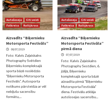
Autošoseja
Citi veidi
Autošoseja
Citi veidi
Folkreiss
Rallijkross
Folkreiss
Rallijkross
Aizvadīts “Biķernieku
Aizvadīta “Biķernieku
Motorsporta Festivāls”
Motorsporta Festivāla”
pirmā diena
08/07/2019
07/07/2019
Foto: Kalvis Zaļaiskalns
Photography Svētdien
Foto: Kalvis Zaļaiskalns
Biķernieku kompleksajā
Photography Sestdien, 6.
sporta bāzē noslēdzās
jūlijā, Biķernieku
"Biķernieku Motorsporta
kompleksajā sporta bāzē
Festivāls". Autosporta
aizvadīta pirmā "Biķernieku
notikums pārsteidza ar vēl
Motorsporta Festivāla"
nebijušu sacensību
diena. Festivālu atklāja
formātu,...
autošosejas sacensību...