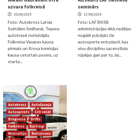
uzvara folkreisā
seminārs
30/04/2019
17/04/2019
Foto: Autokross Latvia
Foto: LAF BKSB
Svētdien Smiltenē, Tepera
administrācijas ēkā nedēļas
autotrasē norisinājās
nogalē pulcējās tie
Folkreisa Vasaras kausa
autosporta entuziasti, kas
pirmais un Krosa komisijas
visu disciplīnu sacensībās
kausa ceturtais posms, uz
rūpējas gan par to, lai...
starta...
Autokross
Autošoseja
Autosprints
Citi veidi
Dragreiss
Drifts
Folkreiss
Kartingi
Minirallijs
Rallijkross