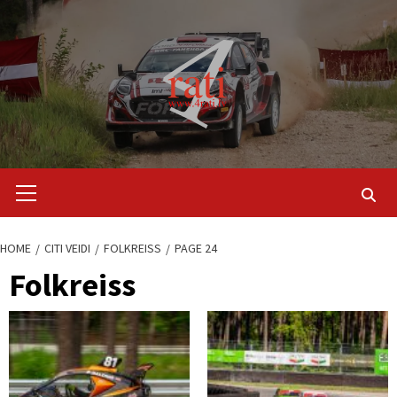
Skip
to
content
Primary
Menu
HOME
CITI VEIDI
FOLKREISS
PAGE 24
Folkreiss