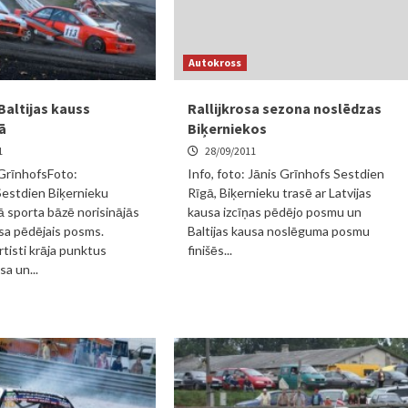
Autokross
Baltijas kauss
Rallijkrosa sezona noslēdzas
ā
Biķerniekos
1
28/09/2011
 GrīnhofsFoto:
Info, foto: Jānis Grīnhofs Sestdien
stdien Biķernieku
Rīgā, Biķernieku trasē ar Latvijas
 sporta bāzē norisinājās
kausa izcīņas pēdējo posmu un
usa pēdējais posms.
Baltijas kausa noslēguma posmu
rtisti krāja punktus
finišēs...
sa un...