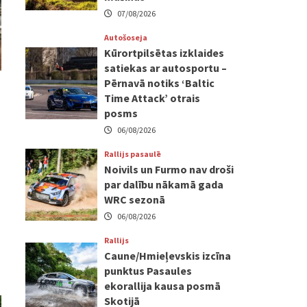
07/08/2026
Autošoseja
Kūrortpilsētas izklaides
satiekas ar autosportu –
Pērnavā notiks ‘Baltic
Time Attack’ otrais
posms
06/08/2026
Rallijs pasaulē
Noivils un Furmo nav droši
par dalību nākamā gada
WRC sezonā
06/08/2026
Rallijs
Caune/Hmieļevskis izcīna
punktus Pasaules
ekorallija kausa posmā
Skotijā