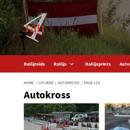
Skip
to
content
Rallijreids
Rallijs
Rallijsprints
Auto
HOME
CITI VEIDI
AUTOKROSS
PAGE 110
Autokross