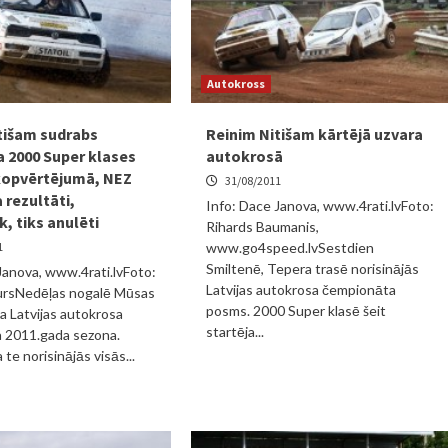
Autokross
tišam sudrabs
Reinim Nitišam kārtējā uzvara
 2000 Super klases
autokrosā
kopvērtējumā, NEZ
31/08/2011
a rezultāti,
Info: Dace Janova, www.4rati.lvFoto:
, tiks anulēti
Rihards Baumanis,
1
www.go4speed.lvSestdien
Smiltenē, Tepera trasē norisinājās
Janova, www.4rati.lvFoto:
Latvijas autokrosa čempionāta
ursNedēļas nogalē Mūsas
posms. 2000 Super klasē šeit
ja Latvijas autokrosa
startēja...
 2011.gada sezona.
 te norisinājās visās...