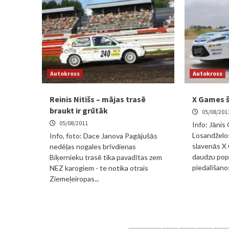
Autokross
Autokross
Reinis Nitišs – mājas trasē
X Games 
braukt ir grūtāk
05/08/201
05/08/2011
Info: Jānis 
Losandželos
Info, foto: Dace Janova Pagājušās
slavenās X
nedēļas nogales brīvdienas
daudzu pop
Biķernieku trasē tika pavadītas zem
piedalīšanos
NEZ karogiem - te notika otrais
Ziemeļeiropas...