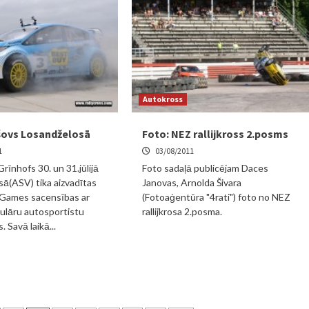
Autokross
šovs Losandželosā
Foto: NEZ rallijkross 2.posms
1
03/08/2011
Grīnhofs 30. un 31.jūlijā
Foto sadaļā publicējam Daces
ā(ASV) tika aizvadītas
Janovas, Arnolda Šivara
 Games sacensības ar
(Fotoaģentūra "4rati") foto no NEZ
ulāru autosportistu
rallijkrosa 2.posma.
. Savā laikā...