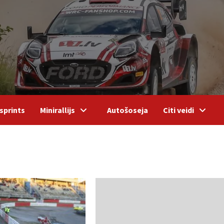
sprints
Minirallijs
Autošoseja
Citi veidi