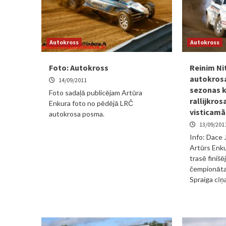
Autokross
Autokross
Foto: Autokross
Reinim Ni
autokrosa
14/09/2011
sezonas 
Foto sadaļā publicējam Artūra
rallijkros
Enkura foto no pēdējā LRČ
visticamāk
autokrosa posma.
13/09/201
Info: Dace 
Artūrs Enk
trasē finišē
čempionāta
Spraiga cīņa