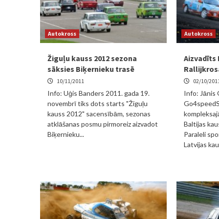
Autokross
Autokross
Žiguļu kauss 2012 sezona
Aizvadīts 
sāksies Biķernieku trasē
Rallijkros
10/11/2011
02/10/201
Info: Uģis Banders 2011. gada 19.
Info: Jānis
novembrī tiks dots starts "Žiguļu
Go4speedSe
kauss 2012" sacensībām, sezonas
kompleksajā
atklāšanas posmu pirmoreiz aizvadot
Baltijas ka
Biķernieku...
Paraleli spo
Latvijas kau