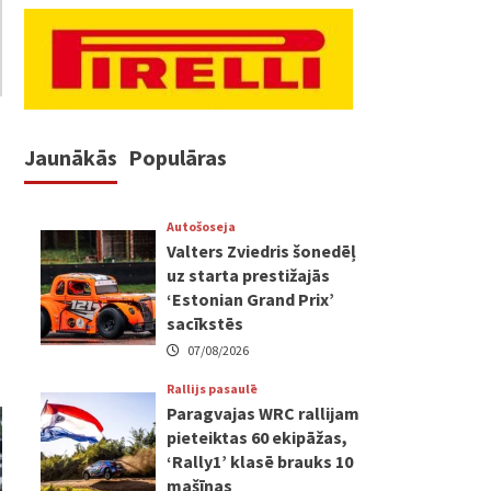
Jaunākās
Populāras
Autošoseja
Valters Zviedris šonedēļ
uz starta prestižajās
‘Estonian Grand Prix’
sacīkstēs
07/08/2026
Rallijs pasaulē
Paragvajas WRC rallijam
pieteiktas 60 ekipāžas,
‘Rally1’ klasē brauks 10
mašīnas