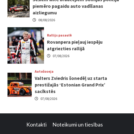
piemēro pagaidu auto vadīšanas
aizliegumu
08/08/2026
Rallijs pasaulē
Rovanpera pieļauj iespēju
atgriezties rallijā
07/08/2026
Autošoseja
Valters Zviedris šonedēļ uz starta
prestižajās ‘Estonian Grand Prix’
sacīkstēs
07/08/2026
Kontakti
Noteikumi un tiesības