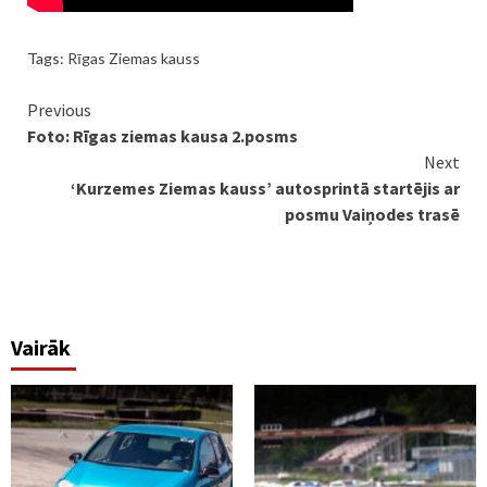
Tags:
Rīgas Ziemas kauss
Continue
Previous
Foto: Rīgas ziemas kausa 2.posms
Reading
Next
‘Kurzemes Ziemas kauss’ autosprintā startējis ar
posmu Vaiņodes trasē
Vairāk