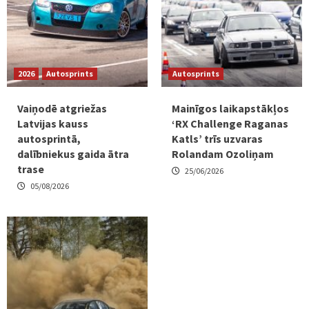
2026
Autosprints
Autosprints
Vaiņodē atgriežas
Mainīgos laikapstākļos
Latvijas kauss
‘RX Challenge Raganas
autosprintā,
Katls’ trīs uzvaras
dalībniekus gaida ātra
Rolandam Ozoliņam
trase
25/06/2026
05/08/2026