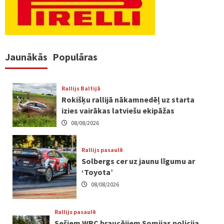
Jaunākās
Populāras
Rallijs Baltijā
Rokišķu rallijā nākamnedēļ uz starta
izies vairākas latviešu ekipāžas
08/08/2026
Rallijs pasaulē
Solbergs cer uz jaunu līgumu ar
‘Toyota’
08/08/2026
Rallijs pasaulē
Sešiem WRC braucējiem Somijas policija