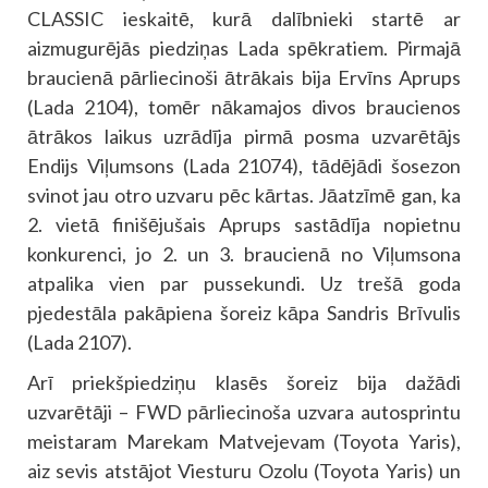
CLASSIC ieskaitē, kurā dalībnieki startē ar
aizmugurējās piedziņas Lada spēkratiem. Pirmajā
braucienā pārliecinoši ātrākais bija Ervīns Aprups
(Lada 2104), tomēr nākamajos divos braucienos
ātrākos laikus uzrādīja pirmā posma uzvarētājs
Endijs Viļumsons (Lada 21074), tādējādi šosezon
svinot jau otro uzvaru pēc kārtas. Jāatzīmē gan, ka
2. vietā finišējušais Aprups sastādīja nopietnu
konkurenci, jo 2. un 3. braucienā no Viļumsona
atpalika vien par pussekundi. Uz trešā goda
pjedestāla pakāpiena šoreiz kāpa Sandris Brīvulis
(Lada 2107).
Arī priekšpiedziņu klasēs šoreiz bija dažādi
uzvarētāji – FWD pārliecinoša uzvara autosprintu
meistaram Marekam Matvejevam (Toyota Yaris),
aiz sevis atstājot Viesturu Ozolu (Toyota Yaris) un