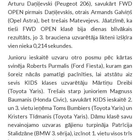
Arturu Daņiļevski (Peugeot 206), savukārt FWD
OPEN pirmais Daņiļevskis, otrais Armands Galviņš
(Opel Astra), bet trešais Matevejevs. Jāatzīmē, ka
tieši FWD OPEN klasē bija dienas blīvākais
rezultāts, jo 3. brauciena uzvarētāja likteni izšķīra
vien nieka 0,214 sekundes.
Junioru ieskaitē uzvaru otro posmu pēc kārtas
svinēja Roberts Purmalis (Ford Fiesta), kuram gan
šoreiz nācās pamatīgi pacīnīties, lai atstātu aiz
sevis KIDS klases uzvarētāju Mārtiņu Dreibi
(Toyota Yaris). Trešais starp junioriem Magnuss
Baumanis (Honda Civic), savukārt KIDS ieskaitē 2.
un 3. vietu ieņēma Toms Bumbiers (Toyota Yaris) un
Kristers Tīdmanis (Toyota Yaris). Dāmu klasē savu
nevainojamo uzvaras gājienu turpināja Patrīcija
Stalidzāne (BMW 3. sērija), izcīnot 1. vietu visos trīs