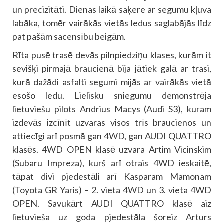
un precizitāti. Dienas laikā saķere ar segumu kļuva
labāka, tomēr vairākās vietās ledus saglabājās līdz
pat pašām sacensību beigām.
Rīta pusē trasē devās pilnpiedziņu klases, kurām it
sevišķi pirmajā braucienā bija jātiek galā ar trasi,
kurā dažādi asfalti segumi mijās ar vairākās vietā
esošo ledu. Lielisku sniegumu demonstrēja
lietuviešu pilots Andrius Macys (Audi S3), kuram
izdevās izcīnīt uzvaras visos trīs braucienos un
attiecīgi arī posmā gan 4WD, gan AUDI QUATTRO
klasēs. 4WD OPEN klasē uzvara Artim Vicinskim
(Subaru Impreza), kurš arī otrais 4WD ieskaitē,
tāpat divi pjedestāli arī Kasparam Mamonam
(Toyota GR Yaris) – 2. vieta 4WD un 3. vieta 4WD
OPEN. Savukārt AUDI QUATTRO klasē aiz
lietuvieša uz goda pjedestāla šoreiz Arturs