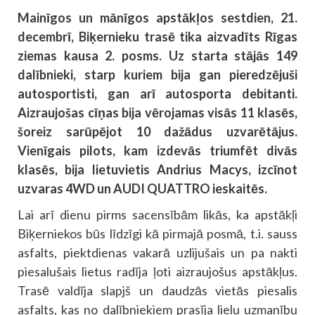
Mainīgos un mānīgos apstākļos sestdien, 21.
decembrī, Biķernieku trasē tika aizvadīts Rīgas
ziemas kausa 2. posms. Uz starta stājās 149
dalībnieki, starp kuriem bija gan pieredzējuši
autosportisti, gan arī autosporta debitanti.
Aizraujošas cīņas bija vērojamas visās 11 klasēs,
šoreiz sarūpējot 10 dažādus uzvarētājus.
Vienīgais pilots, kam izdevās triumfēt divās
klasēs, bija lietuvietis Andrius Macys, izcīnot
uzvaras 4WD un AUDI QUATTRO ieskaitēs.
Lai arī dienu pirms sacensībām likās, ka apstākļi
Biķerniekos būs līdzīgi kā pirmajā posmā, t.i. sauss
asfalts, piektdienas vakarā uzlijušais un pa nakti
piesalušais lietus radīja ļoti aizraujošus apstākļus.
Trasē valdīja slapjš un daudzās vietās piesalis
asfalts, kas no dalībniekiem prasīja lielu uzmanību