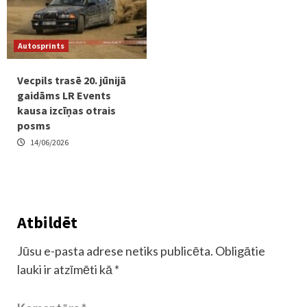
Autosprints
Vecpils trasē 20. jūnijā
gaidāms LR Events
kausa izcīņas otrais
posms
14/06/2026
Atbildēt
Jūsu e-pasta adrese netiks publicēta.
Obligātie
lauki ir atzīmēti kā
*