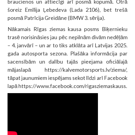
braucienos un attiecīgi arī posmā kopumā. Otrā
šoreiz Emīlija Ļebedeva (Lada 2106), bet trešā
posmā Patrīcija Greidāne (BMW 3. sērija).
Nākamais Rīgas ziemas kausa posms Biķernieku
trasē norisināsies jau pēc nepilnām divām nedēļām
– 4. janvārī – un ar to tiks atklāta arī Latvijas 2025.
gada autosporta sezona. Plašāka informācija par
sacensībām un dalību tajās pieejama oficiālajā
mājaslapā https://kalvemotorsports.lv/ziema/,
tāpat jaunumiem iespējams sekot līdzi arī Facebook
lapā https://www.facebook.com/rigasziemaskauss.