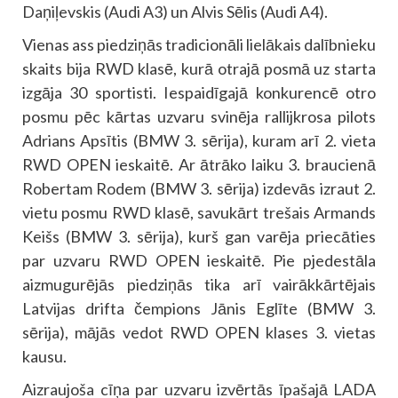
Daņiļevskis (Audi A3) un Alvis Sēlis (Audi A4).
Vienas ass piedziņās tradicionāli lielākais dalībnieku
skaits bija RWD klasē, kurā otrajā posmā uz starta
izgāja 30 sportisti. Iespaidīgajā konkurencē otro
posmu pēc kārtas uzvaru svinēja rallijkrosa pilots
Adrians Apsītis (BMW 3. sērija), kuram arī 2. vieta
RWD OPEN ieskaitē. Ar ātrāko laiku 3. braucienā
Robertam Rodem (BMW 3. sērija) izdevās izraut 2.
vietu posmu RWD klasē, savukārt trešais Armands
Keišs (BMW 3. sērija), kurš gan varēja priecāties
par uzvaru RWD OPEN ieskaitē. Pie pjedestāla
aizmugurējās piedziņās tika arī vairākkārtējais
Latvijas drifta čempions Jānis Eglīte (BMW 3.
sērija), mājās vedot RWD OPEN klases 3. vietas
kausu.
Aizraujoša cīņa par uzvaru izvērtās īpašajā LADA