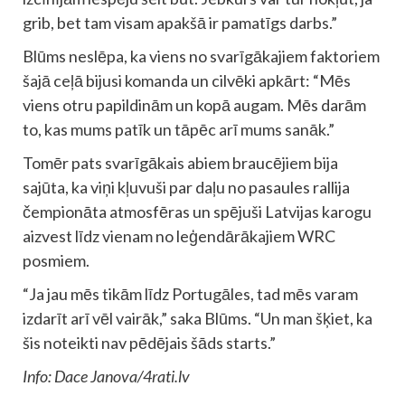
grib, bet tam visam apakšā ir pamatīgs darbs.”
Blūms neslēpa, ka viens no svarīgākajiem faktoriem
šajā ceļā bijusi komanda un cilvēki apkārt: “Mēs
viens otru papildinām un kopā augam. Mēs darām
to, kas mums patīk un tāpēc arī mums sanāk.”
Tomēr pats svarīgākais abiem braucējiem bija
sajūta, ka viņi kļuvuši par daļu no pasaules rallija
čempionāta atmosfēras un spējuši Latvijas karogu
aizvest līdz vienam no leģendārākajiem WRC
posmiem.
“Ja jau mēs tikām līdz Portugāles, tad mēs varam
izdarīt arī vēl vairāk,” saka Blūms. “Un man šķiet, ka
šis noteikti nav pēdējais šāds starts.”
Info: Dace Janova/4rati.lv