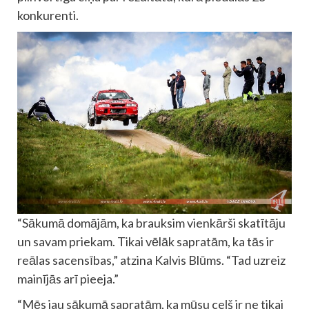
konkurenti.
“Sākumā domājām, ka brauksim vienkārši skatītāju
un savam priekam. Tikai vēlāk sapratām, ka tās ir
reālas sacensības,” atzina Kalvis Blūms. “Tad uzreiz
mainījās arī pieeja.”
“Mēs jau sākumā sapratām, ka mūsu ceļš ir ne tikai