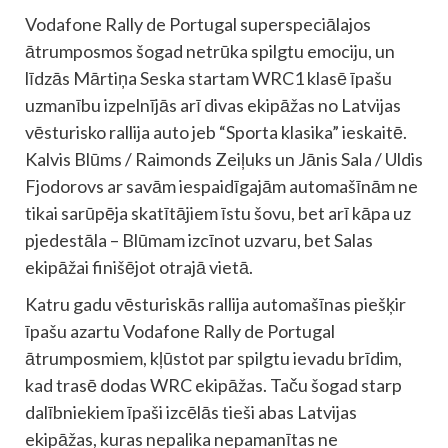
Vodafone Rally de Portugal superspeciālajos
ātrumposmos šogad netrūka spilgtu emociju, un
līdzās Mārtiņa Seska startam WRC1 klasē īpašu
uzmanību izpelnījās arī divas ekipāžas no Latvijas
vēsturisko rallija auto jeb “Sporta klasika” ieskaitē.
Kalvis Blūms / Raimonds Zeiļuks un Jānis Sala / Uldis
Fjodorovs ar savām iespaidīgajām automašīnām ne
tikai sarūpēja skatītājiem īstu šovu, bet arī kāpa uz
pjedestāla – Blūmam izcīnot uzvaru, bet Salas
ekipāžai finišējot otrajā vietā.
Katru gadu vēsturiskās rallija automašīnas piešķir
īpašu azartu Vodafone Rally de Portugal
ātrumposmiem, kļūstot par spilgtu ievadu brīdim,
kad trasē dodas WRC ekipāžas. Taču šogad starp
dalībniekiem īpaši izcēlās tieši abas Latvijas
ekipāžas, kuras nepalika nepamanītas ne