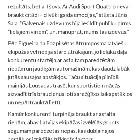
rezultāts, bet arī šovs. Ar Audi Sport Quattro nevar
braukt citādi – cilvēki gaida emocijas,” stāsta Jānis
Sala. “Galvenais uzdevums bija iesildīt publiku pirms
“lielajiem vīriem”, un, manuprāt, mums tas izdevās.”
Pēc Figueira da Foz pilsētas ātrumposma latviešu
ekipāžas vēl nebija starp ātrākajām, jo lielākā daļa
konkurentu startēja ar asfaltam paredzētām
riepām un jaudīgām automašīnām, kas daudz labāk
jutās sausajos apstākļos. Taču situācija pilnībā
mainījās Lousadas trasē, kur sportistiem nācās
aizvadīt trīs braucienus ļoti sarežģītos laikapstākļos
un nepārtrauktā lietū.
Kamēr konkurenti turpināja braukt ar asfalta
riepām, abas Latvijas ekipāžas izvēlējās grunts
segumam paredzētas riepas, kas dubļainajos
apstākļos izrādījās izšķirošs faktors.