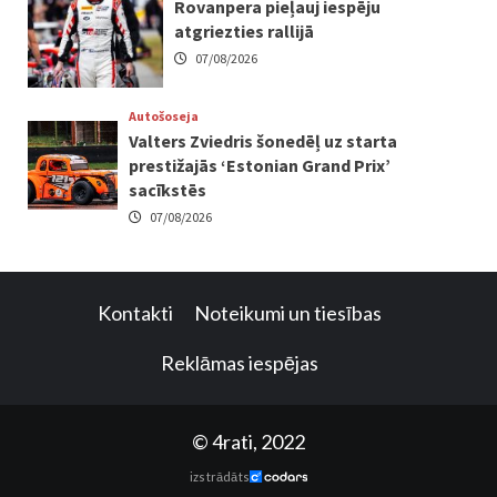
Rovanpera pieļauj iespēju
atgriezties rallijā
07/08/2026
Autošoseja
Valters Zviedris šonedēļ uz starta
prestižajās ‘Estonian Grand Prix’
sacīkstēs
07/08/2026
Kontakti
Noteikumi un tiesības
Reklāmas iespējas
© 4rati, 2022
izstrādāts