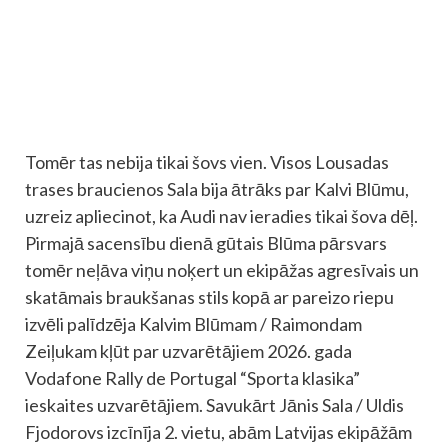
Tomēr tas nebija tikai šovs vien. Visos Lousadas
trases braucienos Sala bija ātrāks par Kalvi Blūmu,
uzreiz apliecinot, ka Audi nav ieradies tikai šova dēļ.
Pirmajā sacensību dienā gūtais Blūma pārsvars
tomēr neļāva viņu noķert un ekipāžas agresīvais un
skatāmais braukšanas stils kopā ar pareizo riepu
izvēli palīdzēja Kalvim Blūmam / Raimondam
Zeiļukam kļūt par uzvarētājiem 2026. gada
Vodafone Rally de Portugal “Sporta klasika”
ieskaites uzvarētājiem. Savukārt Jānis Sala / Uldis
Fjodorovs izcīnīja 2. vietu, abām Latvijas ekipāžām