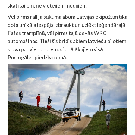
skatītājiem, ne vietējiem medijiem.
Vēl pirms rallija sākuma abām Latvijas ekipāžām tika
dota unikāla iespēja izbraukt un uzlēkt leģendārajā
Fafes tramplīnā, vēl pirms tajā devās WRC
automašīnas. Tieši šis brīdis abiem latviešu pilotiem
kļuva par vienu no emocionālākajiem visā
Portugāles piedzīvojumā.