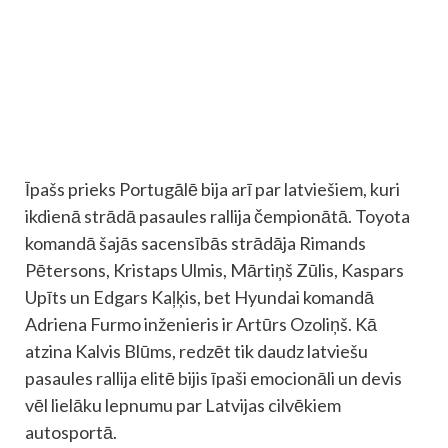
Īpašs prieks Portugālē bija arī par latviešiem, kuri
ikdienā strādā pasaules rallija čempionātā. Toyota
komandā šajās sacensībās strādāja Rimands
Pētersons, Kristaps Ulmis, Mārtiņš Zūlis, Kaspars
Upīts un Edgars Kaļķis, bet Hyundai komandā
Adriena Furmo inženieris ir Artūrs Ozoliņš. Kā
atzina Kalvis Blūms, redzēt tik daudz latviešu
pasaules rallija elitē bijis īpaši emocionāli un devis
vēl lielāku lepnumu par Latvijas cilvēkiem
autosportā.