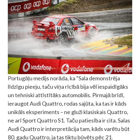
Portugāļu medijs norāda, ka “Sala demonstrēja
līdzīgu pieeju, taču viņa rīcībā bija vēl iespaidīgāks
un tehniski attīstītāks automobilis. Pirmajā brīdī,
ieraugot Audi Quattro, rodas sajūta, ka tas ir kāds
unikāls eksperiments – ne gluži klasiskais Quattro,
ne arī Sport Quattro S1. Taču patiesība ir cita. Salas
Audi Quattro ir interpretācija tam, kāds varētu būt
80. gadu Quattro, ja tas tiktu būvēts pēc 21.