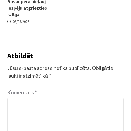
Rovanpera pieļauj
iespēju atgriezties
rallijā
07/08/2026
Atbildēt
Jūsu e-pasta adrese netiks publicēta.
Obligātie
lauki ir atzīmēti kā
*
Komentārs
*