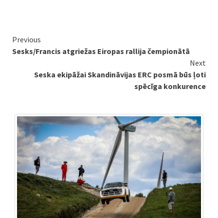
Continue
Previous
Sesks/Francis atgriežas Eiropas rallija čempionātā
Reading
Next
Seska ekipāžai Skandināvijas ERC posmā būs ļoti
spēcīga konkurence