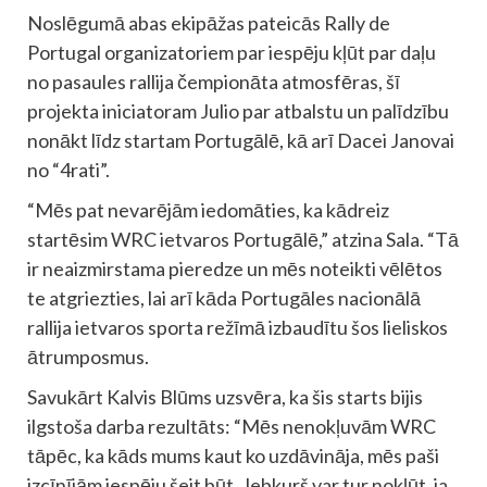
Noslēgumā abas ekipāžas pateicās Rally de
Portugal organizatoriem par iespēju kļūt par daļu
no pasaules rallija čempionāta atmosfēras, šī
projekta iniciatoram Julio par atbalstu un palīdzību
nonākt līdz startam Portugālē, kā arī Dacei Janovai
no “4rati”.
“Mēs pat nevarējām iedomāties, ka kādreiz
startēsim WRC ietvaros Portugālē,” atzina Sala. “Tā
ir neaizmirstama pieredze un mēs noteikti vēlētos
te atgriezties, lai arī kāda Portugāles nacionālā
rallija ietvaros sporta režīmā izbaudītu šos lieliskos
ātrumposmus.
Savukārt Kalvis Blūms uzsvēra, ka šis starts bijis
ilgstoša darba rezultāts: “Mēs nenokļuvām WRC
tāpēc, ka kāds mums kaut ko uzdāvināja, mēs paši
izcīnījām iespēju šeit būt. Jebkurš var tur nokļūt, ja