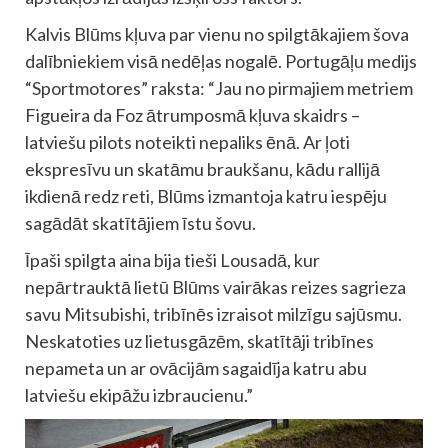
Kalvis Blūms kļuva par vienu no spilgtākajiem šova
dalībniekiem visā nedēļas nogalē. Portugāļu medijs
“Sportmotores” raksta: “Jau no pirmajiem metriem
Figueira da Foz ātrumposmā kļuva skaidrs –
latviešu pilots noteikti nepaliks ēnā. Ar ļoti
ekspresīvu un skatāmu braukšanu, kādu rallijā
ikdienā redz reti, Blūms izmantoja katru iespēju
sagādāt skatītājiem īstu šovu.
Īpaši spilgta aina bija tieši Lousadā, kur
nepārtrauktā lietū Blūms vairākas reizes sagrieza
savu Mitsubishi, tribīnēs izraisot milzīgu sajūsmu.
Neskatoties uz lietusgāzēm, skatītāji tribīnes
nepameta un ar ovācijām sagaidīja katru abu
latviešu ekipāžu izbraucienu.”