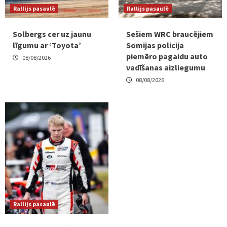
Rallijs pasaulē
Rallijs pasaulē
Solbergs cer uz jaunu
Sešiem WRC braucējiem
līgumu ar ‘Toyota’
Somijas policija
piemēro pagaidu auto
08/08/2026
vadīšanas aizliegumu
08/08/2026
Rallijs pasaulē