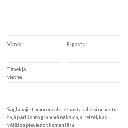
Vārds
*
E-pasts
*
Tīmekļa
vietne
Saglabājiet manu vārdu, e-pasta adresi un vietni
šajā pārlūkprogrammā nākamajai reizei, kad
vēlēšos pievienot komentāru.