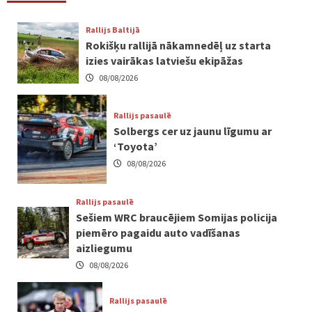
Rallijs Baltijā
Rokišķu rallijā nākamnedēļ uz starta
izies vairākas latviešu ekipāžas
08/08/2026
Rallijs pasaulē
Solbergs cer uz jaunu līgumu ar
‘Toyota’
08/08/2026
Rallijs pasaulē
Sešiem WRC braucējiem Somijas policija
piemēro pagaidu auto vadīšanas
aizliegumu
08/08/2026
Rallijs pasaulē