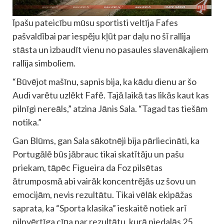
Īpašu pateicību mūsu sportisti veltīja Fafes
pašvaldībai par iespēju kļūt par daļu no šī rallija
stāsta un izbaudīt vienu no pasaules slavenākajiem
rallija simboliem.
“Būvējot mašīnu, sapnis bija, ka kādu dienu ar šo
Audi varētu uzlēkt Fafē. Tajā laikā tas likās kaut kas
pilnīgi nereāls,” atzina Jānis Sala. “Tagad tas tiešām
notika.”
Gan Blūms, gan Sala sākotnēji bija pārliecināti, ka
Portugālē būs jābrauc tikai skatītāju un pašu
priekam, tāpēc Figueira da Foz pilsētas
ātrumposmā abi vairāk koncentrējās uz šovu un
emocijām, nevis rezultātu. Tikai vēlāk ekipāžas
saprata, ka “Sporta klasika” ieskaitē notiek arī
pilnvērtīga cīņa par rezultātu, kurā piedalās 25