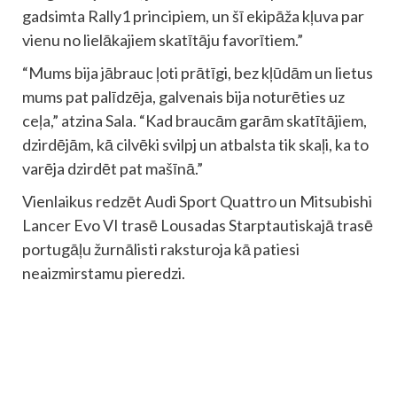
gadsimta Rally1 principiem, un šī ekipāža kļuva par
vienu no lielākajiem skatītāju favorītiem.”
“Mums bija jābrauc ļoti prātīgi, bez kļūdām un lietus
mums pat palīdzēja, galvenais bija noturēties uz
ceļa,” atzina Sala. “Kad braucām garām skatītājiem,
dzirdējām, kā cilvēki svilpj un atbalsta tik skaļi, ka to
varēja dzirdēt pat mašīnā.”
Vienlaikus redzēt Audi Sport Quattro un Mitsubishi
Lancer Evo VI trasē Lousadas Starptautiskajā trasē
portugāļu žurnālisti raksturoja kā patiesi
neaizmirstamu pieredzi.