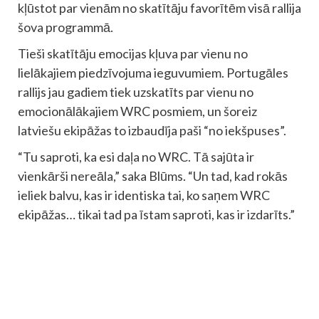
kļūstot par vienām no skatītāju favorītēm visā rallija
šova programmā.
Tieši skatītāju emocijas kļuva par vienu no
lielākajiem piedzīvojuma ieguvumiem. Portugāles
rallijs jau gadiem tiek uzskatīts par vienu no
emocionālākajiem WRC posmiem, un šoreiz
latviešu ekipāžas to izbaudīja paši “no iekšpuses”.
“Tu saproti, ka esi daļa no WRC. Tā sajūta ir
vienkārši nereāla,” saka Blūms. “Un tad, kad rokās
ieliek balvu, kas ir identiska tai, ko saņem WRC
ekipāžas… tikai tad pa īstam saproti, kas ir izdarīts.”