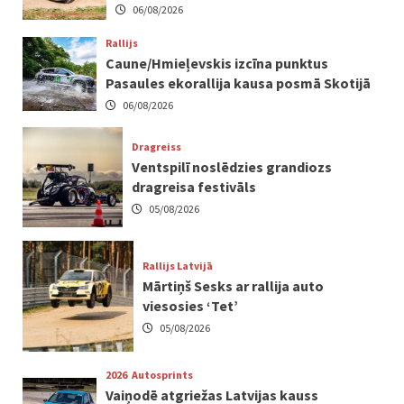
06/08/2026
Rallijs
Caune/Hmieļevskis izcīna punktus
Pasaules ekorallija kausa posmā Skotijā
06/08/2026
Dragreiss
Ventspilī noslēdzies grandiozs
dragreisa festivāls
05/08/2026
Rallijs Latvijā
Mārtiņš Sesks ar rallija auto
viesosies ‘Tet’
05/08/2026
2026
Autosprints
Vaiņodē atgriežas Latvijas kauss