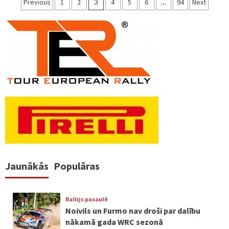
Ziņu
Previous
1
2
3
4
5
6
…
94
Next
numerācija
pēc
lappusēm
Jaunākās
Populāras
Rallijs pasaulē
Noivils un Furmo nav droši par dalību
nākamā gada WRC sezonā