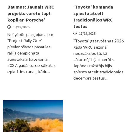
Baumas: Jaunais WRC
‘Toyota’ komanda
projekts varētu tapt
spiesta atcelt
kopā ar ‘Porsche’
tradicionālos WRC
testus
18/12/2025
17/12/2025
Neilgi pēc paziņojuma par
"Project Rally One"
"Toyota" gatavošanās 2026.
pievienošanos pasaules
gada WRC sezonai
rallija čempionāta
neuzsāksies tā, kā
augstākajai kategorijai
sākotnēji bija iecerēts.
2027. gadā, uzreiz sākušas
Japānas ražotājs bijis
izplatīties runas, kādu...
spiests atcelt tradicionālos
decembra testus...