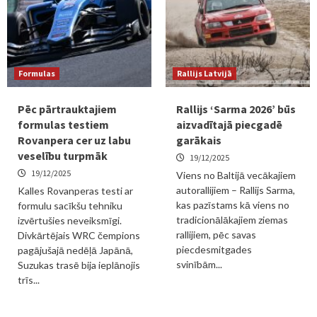
Formulas
Rallijs Latvijā
Pēc pārtrauktajiem
Rallijs ‘Sarma 2026’ būs
formulas testiem
aizvadītajā piecgadē
Rovanpera cer uz labu
garākais
veselību turpmāk
19/12/2025
19/12/2025
Viens no Baltijā vecākajiem
autorallijiem – Rallijs Sarma,
Kalles Rovanperas testi ar
kas pazīstams kā viens no
formulu sacīkšu tehniku
tradicionālākajiem ziemas
izvērtušies neveiksmīgi.
rallijiem, pēc savas
Divkārtējais WRC čempions
piecdesmitgades
pagājušajā nedēļā Japānā,
svinībām...
Suzukas trasē bija ieplānojis
trīs...