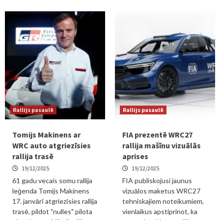
Rallijs pasaulē
Rallijs pasaulē
Tomijs Makinens ar
FIA prezentē WRC27
WRC auto atgriezīsies
rallija mašīnu vizuālās
rallija trasē
aprises
19/12/2025
19/12/2025
61 gadu vecais somu rallija
FIA publiskojusi jaunus
leģenda Tomijs Makinens
vizuālos maketus WRC27
17. janvārī atgriezīsies rallija
tehniskajiem noteikumiem,
trasē, pildot "nulles" pilota
vienlaikus apstiprinot, ka