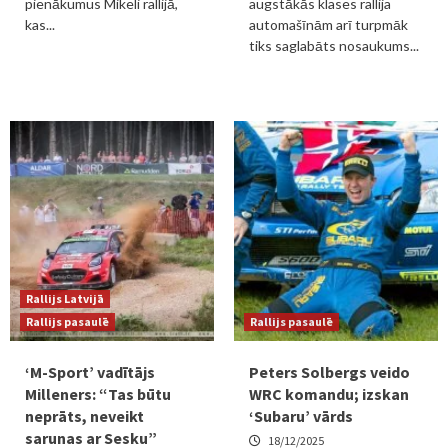
pienākumus Mikeli rallijā,
augstākās klases rallija
kas...
automašīnām arī turpmāk
tiks saglabāts nosaukums...
Rallijs Latvijā
Rallijs pasaulē
Rallijs pasaulē
‘M-Sport’ vadītājs
Peters Solbergs veido
Milleners: “Tas būtu
WRC komandu; izskan
neprāts, neveikt
‘Subaru’ vārds
sarunas ar Sesku”
18/12/2025