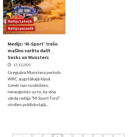
Rallijs Latvijā
Rallijs pasaulē
Medijs: ‘M-Sport’ trešo
mašīnu varētu dalīt
Sesks un Munsters
17/12/2025
Greguāra Munstera periods
WRC augstākajā klasē
tomēr nav noslēdzies,
neraugoties uz to, ka viņa
vārda nebija "M-Sport Ford"
otrdien publiskotajā...