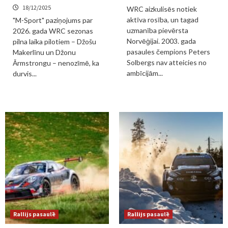
18/12/2025
WRC aizkulisēs notiek
aktīva rosība, un tagad
"M-Sport" paziņojums par
uzmanība pievērsta
2026. gada WRC sezonas
Norvēģijai. 2003. gada
pilna laika pilotiem – Džošu
pasaules čempions Peters
Makerlīnu un Džonu
Solbergs nav atteicies no
Ārmstrongu – nenozīmē, ka
ambīcijām...
durvis...
Rallijs pasaulē
Rallijs pasaulē