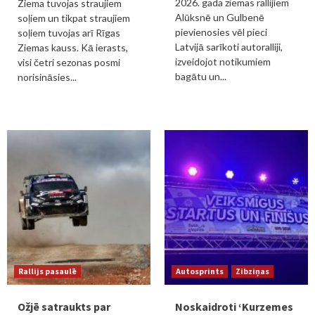
2026. gada ziemas rallijiem
Ziema tuvojas straujiem
Alūksnē un Gulbenē
soļiem un tikpat straujiem
pievienosies vēl pieci
soļiem tuvojas arī Rīgas
Latvijā sarīkoti autoralliji,
Ziemas kauss. Kā ierasts,
izveidojot notikumiem
visi četri sezonas posmi
bagātu un...
norisināsies...
Rallijs pasaulē
Autosprints
Zibziņas
Ožjē satraukts par
Noskaidroti ‘Kurzemes