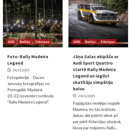
2025
Rallijs
Zibziņas
2025
Rallijs
Zibziņas
Foto: Rally Madeira
Jāņa Salas ekipāža ar
Legend
Audi Sport Quattro
startē Rally Madeira
24/11/2025
Legend un iegūst
Fotogalerijā - Daces
skatītāju simpātiju
Janovas fotogrāfijas no
balvu
Portugālē, Madeirā
20.-22.novembrī notikušā
24/11/2025
"Rally Madeira Legend".
Pagājušās nedēļas nogalē
Madeira, ko tās krāšņās
dabas dēļ pelnīti dēvē arī
par pērli Atlantijas okeānā,
kļuva par mājvietu Rally...