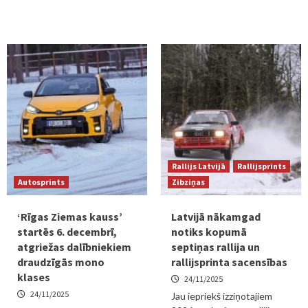
Rallijs Latvijā
Rallijsprints
Autosprints
Zibziņas
‘Rīgas Ziemas kauss’
Latvijā nākamgad
startēs 6. decembrī,
notiks kopumā
atgriežas dalībniekiem
septiņas rallija un
draudzīgās mono
rallijsprinta sacensības
klases
24/11/2025
24/11/2025
Jau iepriekš izziņotajiem