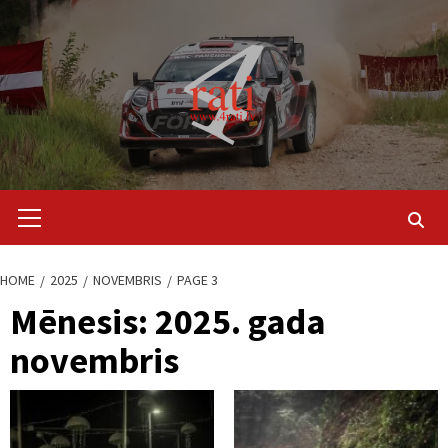
Skip
to
content
Primary
Menu
HOME
2025
NOVEMBRIS
PAGE 3
Mēnesis:
2025. gada
novembris