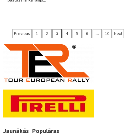
Ziņu
Previous
1
2
3
4
5
6
…
10
Next
numerācija
pēc
lappusēm
Jaunākās
Populāras