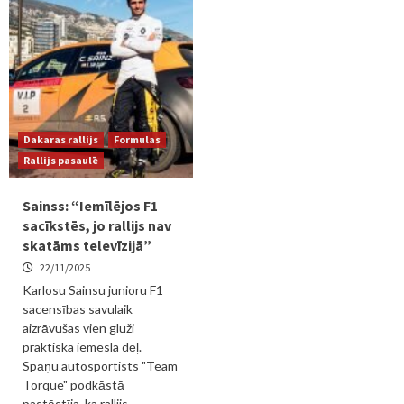
Dakaras rallijs
Formulas
Rallijs pasaulē
Sainss: “Iemīlējos F1
sacīkstēs, jo rallijs nav
skatāms televīzijā”
22/11/2025
Karlosu Sainsu junioru F1
sacensības savulaik
aizrāvušas vien gluži
praktiska iemesla dēļ.
Spāņu autosportists "Team
Torque" podkāstā
pastāstīja, ka rallijs...