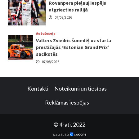
Rovanpera pieļauj iespēju
atgriezties rallijā
07/08/2026
Autošoseja
Valters Zviedris šonedēļ uz starta
prestižajās ‘Estonian Grand Prix’
sacīkstēs
07/08/2026
Kontakti
Noteikumi un tiesības
Reklāmas iespējas
© 4rati, 2022
izstrādāts