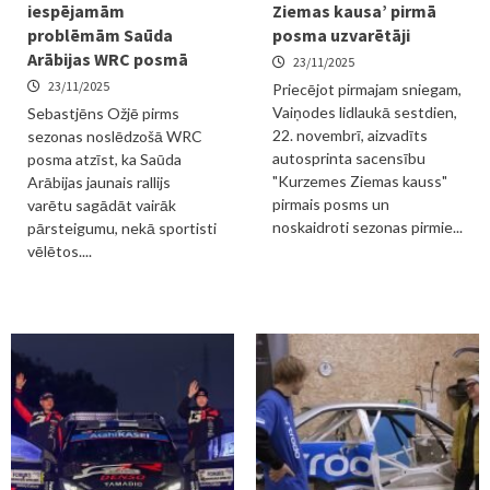
iespējamām
Ziemas kausa’ pirmā
problēmām Saūda
posma uzvarētāji
Arābijas WRC posmā
23/11/2025
23/11/2025
Priecējot pirmajam sniegam,
Vaiņodes lidlaukā sestdien,
Sebastjēns Ožjē pirms
22. novembrī, aizvadīts
sezonas noslēdzošā WRC
autosprinta sacensību
posma atzīst, ka Saūda
"Kurzemes Ziemas kauss"
Arābijas jaunais rallijs
pirmais posms un
varētu sagādāt vairāk
noskaidroti sezonas pirmie...
pārsteigumu, nekā sportisti
vēlētos....