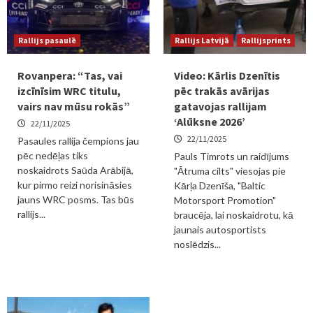
Rallijs pasaulē
Rallijs Latvijā
Rallijsprints
Rovanpera: “Tas, vai
Video: Kārlis Dzenītis
izcīnīsim WRC titulu,
pēc trakās avārijas
vairs nav mūsu rokās”
gatavojas rallijam
‘Alūksne 2026’
22/11/2025
22/11/2025
Pasaules rallija čempions jau
pēc nedēļas tiks
Pauls Timrots un raidījums
noskaidrots Saūda Arābijā,
"Ātruma cilts" viesojas pie
kur pirmo reizi norisināsies
Kārļa Dzenīša, "Baltic
jauns WRC posms. Tas būs
Motorsport Promotion"
rallijs...
braucēja, lai noskaidrotu, kā
jaunais autosportists
noslēdzis...