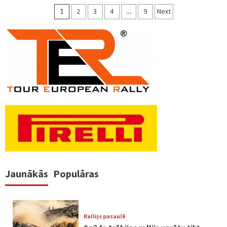
Ziņu
1
2
3
4
…
9
Next
numerācija
pēc
lappusēm
Jaunākās
Populāras
Rallijs pasaulē