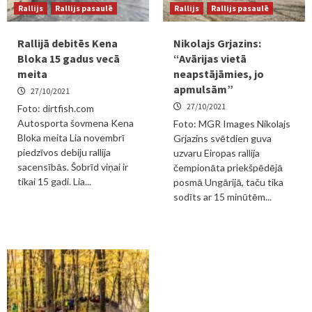
Rallijs
Rallijs pasaulē
Rallijs
Rallijs pasaulē
Rallijā debitēs Kena
Nikolajs Grjazins:
Bloka 15 gadus vecā
“Avārijas vietā
meita
neapstājāmies, jo
apmulsām”
27/10/2021
27/10/2021
Foto: dirtfish.com
Autosporta šovmena Kena
Foto: MGR Images Nikolajs
Bloka meita Lia novembrī
Grjazins svētdien guva
piedzīvos debiju rallija
uzvaru Eiropas rallija
sacensībās. Šobrīd viņai ir
čempionāta priekšpēdējā
tikai 15 gadi. Lia...
posmā Ungārijā, taču tika
sodīts ar 15 minūtēm...