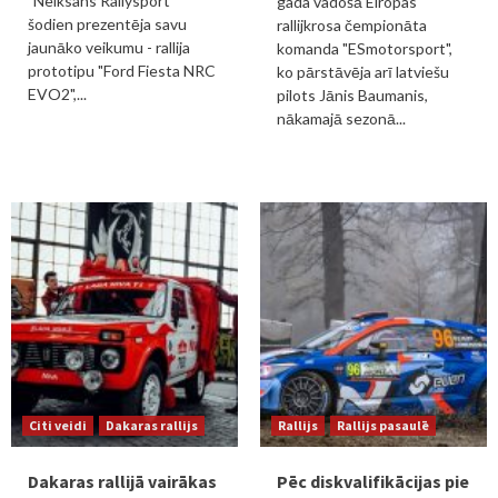
"Neiksans Rallysport"
gada vadošā Eiropas
šodien prezentēja savu
rallijkrosa čempionāta
jaunāko veikumu - rallija
komanda "ESmotorsport",
prototipu "Ford Fiesta NRC
ko pārstāvēja arī latviešu
EVO2",...
pilots Jānis Baumanis,
nākamajā sezonā...
Citi veidi
Dakaras rallijs
Rallijs
Rallijs pasaulē
Dakaras rallijā vairākas
Pēc diskvalifikācijas pie