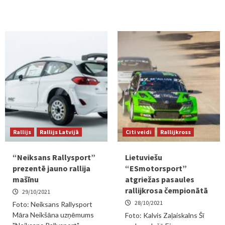
Rallijs
Rallijs Latvijā
Citi veidi
Rallijkross
“Neiksans Rallysport”
Lietuviešu
prezentē jauno rallija
“ESmotorsport”
mašīnu
atgriežas pasaules
rallijkrosa čempionātā
29/10/2021
28/10/2021
Foto: Neiksans Rallysport
Māra Neikšāna uzņēmums
Foto: Kalvis Zaļaiskalns Šī