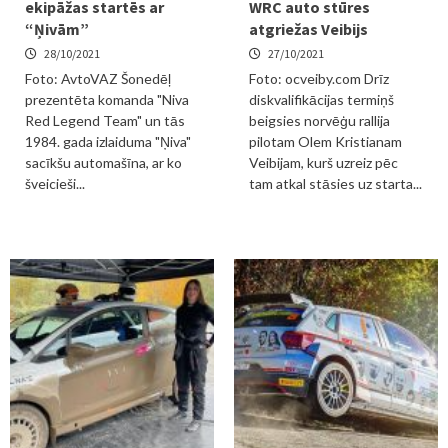
ekipāžas startēs ar
WRC auto stūres
“Ņivām”
atgriežas Veibijs
28/10/2021
27/10/2021
Foto: AvtoVAZ Šonedēļ
Foto: ocveiby.com Drīz
prezentēta komanda "Niva
diskvalifikācijas termiņš
Red Legend Team" un tās
beigsies norvēģu rallija
1984. gada izlaiduma "Ņiva"
pilotam Olem Kristianam
sacīkšu automašīna, ar ko
Veibijam, kurš uzreiz pēc
šveicieši...
tam atkal stāsies uz starta...