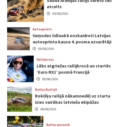
Saūda Arābijas rallijs varētu tikt
atcelts
09/08/2026
Autosprints
Vaiņodes lidlaukā noskaidroti Latvijas
autosprinta kausa 4. posma uzvarētāji
09/08/2026
Rallijkross
Lēbs atgriežas rallijkrosā un startēs
‘Euro RX1’ posmā Francijā
09/08/2026
Rallijs Baltijā
Rokišķu rallijā nākamnedēļ uz starta
izies vairākas latviešu ekipāžas
08/08/2026
Rallijs pasaulē