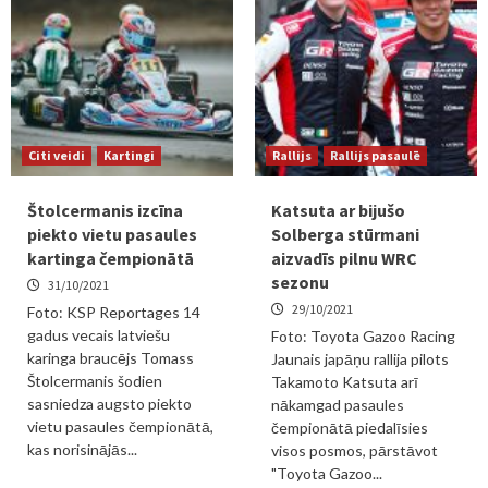
Citi veidi
Kartingi
Rallijs
Rallijs pasaulē
Štolcermanis izcīna
Katsuta ar bijušo
piekto vietu pasaules
Solberga stūrmani
kartinga čempionātā
aizvadīs pilnu WRC
sezonu
31/10/2021
29/10/2021
Foto: KSP Reportages 14
gadus vecais latviešu
Foto: Toyota Gazoo Racing
karinga braucējs Tomass
Jaunais japāņu rallija pilots
Štolcermanis šodien
Takamoto Katsuta arī
sasniedza augsto piekto
nākamgad pasaules
vietu pasaules čempionātā,
čempionātā piedalīsies
kas norisinājās...
visos posmos, pārstāvot
"Toyota Gazoo...