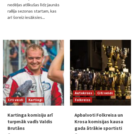
nedēļas atlikušas līdz jaunās
rallija sezonas startam, kas
arī šoreiz iesāksies...
Autokross
Citi veidi
Citi veidi
Kartingi
Folkreiss
Kartinga komisiju arī
Apbalvoti Folkreisa un
turpmāk vadīs Valdis
Krosa komisijas kausa
Brutāns
gada ātrākie sportisti