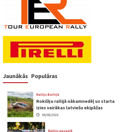
pēc
lappusēm
Jaunākās
Populāras
Rallijs Baltijā
Rokišķu rallijā nākamnedēļ uz starta
izies vairākas latviešu ekipāžas
08/08/2026
Rallijs pasaulē