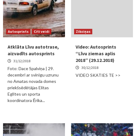
Autosprints
Citi veidi
Zibziņas
Atklāta Līvu autotrase,
Video: Autosprints
aizvadīts autosprints
“Līvu ziemas aplis
2018” (29.12.2018)
31/12/2018
30/12/2018
Foto: Dace Spalviņa | 29.
decembrī ar svinīgu uzrunu
VIDEO SKATIES TE >>
no Amatas novada domes
priekšsēdētājas Elitas
Eglītes un sporta
koordinatora Ērika...