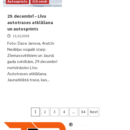
Autosprints
Citi veidi
29. decembrī – Līvu
autotrases atklāšana
un autosprints
21/12/2018
Foto: Dace Janova, 4rati.lv
Nedēļas nogalē starp
Ziemassvētkiem un Jaunā
gada svinībām, 29.decembrī
norisināsies Līvu
Autotrases atklāšana.
Jaunatklātā trase, kas...
Ziņu
1
2
3
4
…
84
Next
numerācija