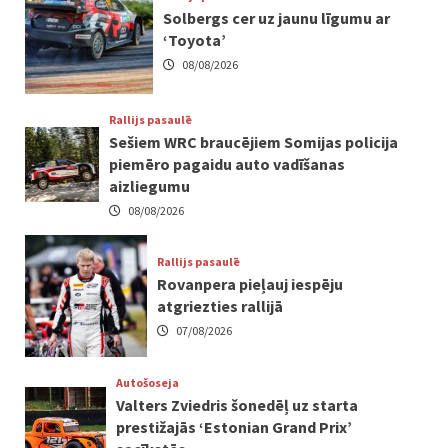
Solbergs cer uz jaunu līgumu ar
‘Toyota’
08/08/2026
Rallijs pasaulē
Sešiem WRC braucējiem Somijas policija
piemēro pagaidu auto vadīšanas
aizliegumu
08/08/2026
Rallijs pasaulē
Rovanpera pieļauj iespēju
atgriezties rallijā
07/08/2026
Autošoseja
Valters Zviedris šonedēļ uz starta
prestižajās ‘Estonian Grand Prix’