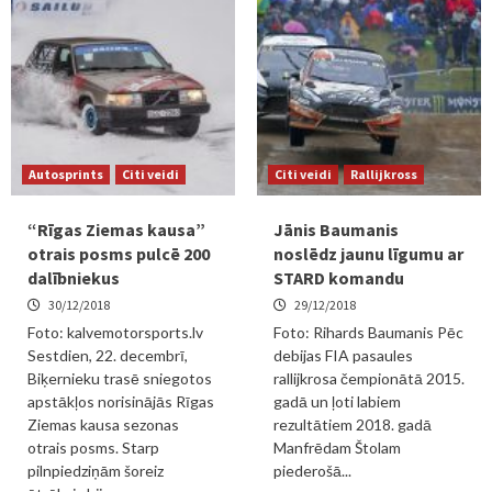
Autosprints
Citi veidi
Citi veidi
Rallijkross
“Rīgas Ziemas kausa”
Jānis Baumanis
otrais posms pulcē 200
noslēdz jaunu līgumu ar
dalībniekus
STARD komandu
30/12/2018
29/12/2018
Foto: kalvemotorsports.lv
Foto: Rihards Baumanis Pēc
Sestdien, 22. decembrī,
debijas FIA pasaules
Biķernieku trasē sniegotos
rallijkrosa čempionātā 2015.
apstākļos norisinājās Rīgas
gadā un ļoti labiem
Ziemas kausa sezonas
rezultātiem 2018. gadā
otrais posms. Starp
Manfrēdam Štolam
pilnpiedziņām šoreiz
piederošā...