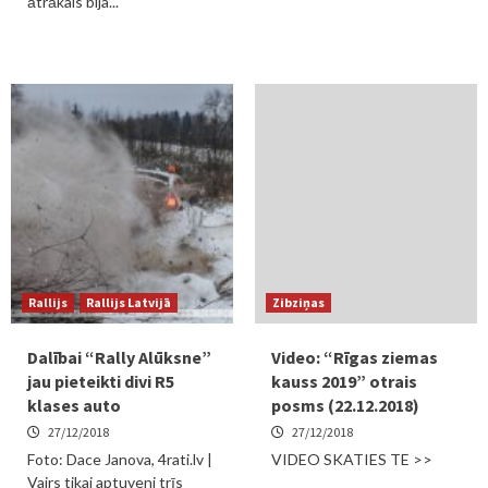
ātrākais bija...
Rallijs
Rallijs Latvijā
Zibziņas
Dalībai “Rally Alūksne”
Video: “Rīgas ziemas
jau pieteikti divi R5
kauss 2019” otrais
klases auto
posms (22.12.2018)
27/12/2018
27/12/2018
Foto: Dace Janova, 4rati.lv |
VIDEO SKATIES TE >>
Vairs tikai aptuveni trīs