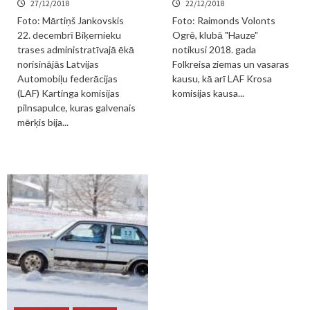
27/12/2018
22/12/2018
Foto: Mārtiņš Jankovskis
Foto: Raimonds Volonts
22. decembrī Biķernieku
Ogrē, klubā "Hauze"
trases administratīvajā ēkā
notikusi 2018. gada
norisinājās Latvijas
Folkreisa ziemas un vasaras
Automobiļu federācijas
kausu, kā arī LAF Krosa
(LAF) Kartinga komisijas
komisijas kausa...
pilnsapulce, kuras galvenais
mērķis bija...