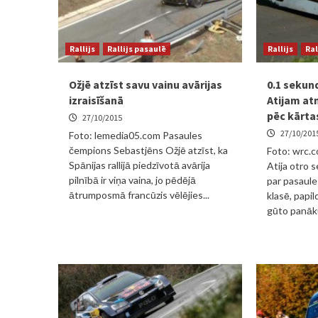
Rallijs
Rallijs pasaulē
Rallijs
Ral
Ožjē atzīst savu vainu avārijas
0.1 sekun
izraisīšanā
Atijam at
pēc kārta
27/10/2015
27/10/201
Foto: lemedia05.com Pasaules
čempions Sebastjēns Ožjē atzīst, ka
Foto: wrc.c
Spānijas rallijā piedzīvotā avārija
Atija otro 
pilnībā ir viņa vaina, jo pēdējā
par pasaule
ātrumposmā francūzis vēlējies...
klasē, papi
gūto panāku