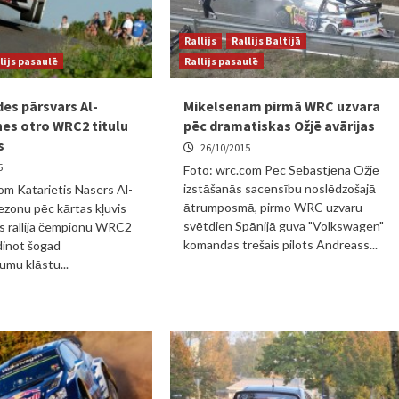
Rallijs
Rallijs Baltijā
lijs pasaulē
Rallijs pasaulē
des pārsvars Al-
Mikelsenam pirmā WRC uzvara
nes otro WRC2 titulu
pēc dramatiskas Ožjē avārijas
s
26/10/2015
5
Foto: wrc.com Pēc Sebastjēna Ožjē
izstāšanās sacensību noslēdzošajā
om Katarietis Nasers Al-
ātrumposmā, pirmo WRC uzvaru
sezonu pēc kārtas kļuvis
svētdien Spānijā guva "Volkswagen"
s rallija čempionu WRC2
komandas trešais pilots Andreass...
ldinot šogad
mu klāstu...