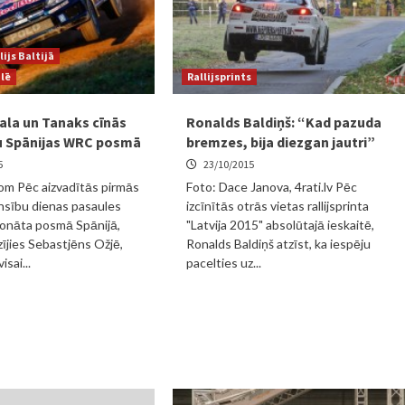
lijs Baltijā
ulē
Rallijsprints
vala un Tanaks cīnās
Ronalds Baldiņš: “Kad pazuda
u Spānijas WRC posmā
bremzes, bija diezgan jautri”
5
23/10/2015
om Pēc aizvadītās pirmās
Foto: Dace Janova, 4rati.lv Pēc
nsību dienas pasaules
izcīnītās otrās vietas rallijsprinta
pionāta posmā Spānijā,
"Latvija 2015" absolūtajā ieskaitē,
zījies Sebastjēns Ožjē,
Ronalds Baldiņš atzīst, ka iespēju
isai...
pacelties uz...