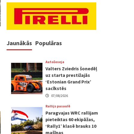
Jaunākās
Populāras
Autošoseja
Valters Zviedris šonedēļ
uz starta prestižajās
‘Estonian Grand Prix’
sacīkstēs
07/08/2026
Rallijs pasaulē
Paragvajas WRC rallijam
pieteiktas 60 ekipāžas,
‘Rally1’ klasē brauks 10
mašīnas