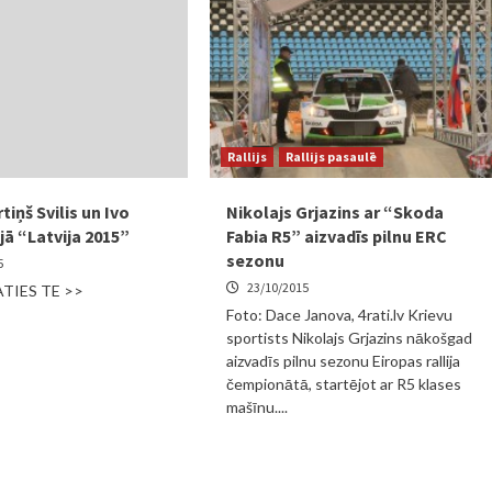
Rallijs
Rallijs pasaulē
tiņš Svilis un Ivo
Nikolajs Grjazins ar “Skoda
ijā “Latvija 2015”
Fabia R5” aizvadīs pilnu ERC
sezonu
5
23/10/2015
TIES TE >>
Foto: Dace Janova, 4rati.lv Krievu
sportists Nikolajs Grjazins nākošgad
aizvadīs pilnu sezonu Eiropas rallija
čempionātā, startējot ar R5 klases
mašīnu....