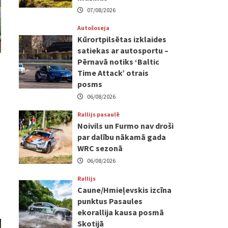
07/08/2026
Autošoseja
Kūrortpilsētas izklaides
satiekas ar autosportu –
Pērnavā notiks ‘Baltic
Time Attack’ otrais
posms
06/08/2026
Rallijs pasaulē
Noivils un Furmo nav droši
par dalību nākamā gada
WRC sezonā
06/08/2026
Rallijs
Caune/Hmieļevskis izcīna
punktus Pasaules
ekorallija kausa posmā
Skotijā