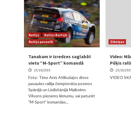
Rallijs
Rallijs Baltijā
Rallijs pasaulē
Zibziņas
Tanakam ir izredzes saglabāt
Video: Mār
vietu “M-Sport” komandā
Pūķis rall
23/10/2015
23/10/201
Foto: Timo Anis Atlikušajos divos
VIDEO SKA
pasaules rallija čempionāta posmos
Spānijā un Lielbitānijā Malkolms
Vilsons pieņems lēmumu, vai paturēt
"M-Sport" komandas...