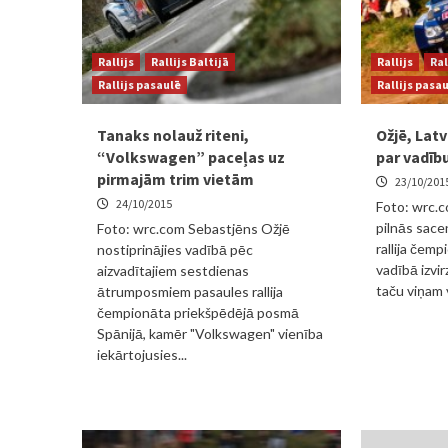
Rallijs
Rallijs Baltijā
Rallijs
Ral
Rallijs pasaulē
Rallijs pasa
Tanaks nolauž riteni,
Ožjē, Lat
“Volkswagen” paceļas uz
par vadīb
pirmajām trim vietām
23/10/201
24/10/2015
Foto: wrc.c
pilnās sace
Foto: wrc.com Sebastjēns Ožjē
rallija čem
nostiprinājies vadībā pēc
vadībā izvir
aizvadītajiem sestdienas
taču viņam v
ātrumposmiem pasaules rallija
čempionāta priekšpēdējā posmā
Spānijā, kamēr "Volkswagen" vienība
iekārtojusies...