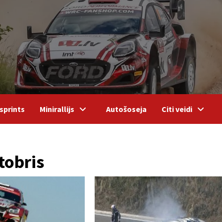
sprints
Minirallijs
Autošoseja
Citi veidi
tobris