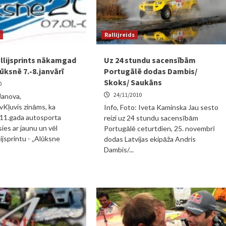
Rallijreids
allijsprints nākamgad
Uz 24 stundu sacensībām
ūksnē 7.-8.janvārī
Portugālē dodas Dambis/
Skoks/ Saukāns
0
24/11/2010
Janova,
vKļuvis zināms, ka
Info, Foto: Iveta Kaminska Jau sesto
11.gada autosporta
reizi uz 24 stundu sacensībām
ies ar jaunu un vēl
Portugālē ceturtdien, 25. novembrī
lijsprintu - „Alūksne
dodas Latvijas ekipāža Andris
Dambis/...