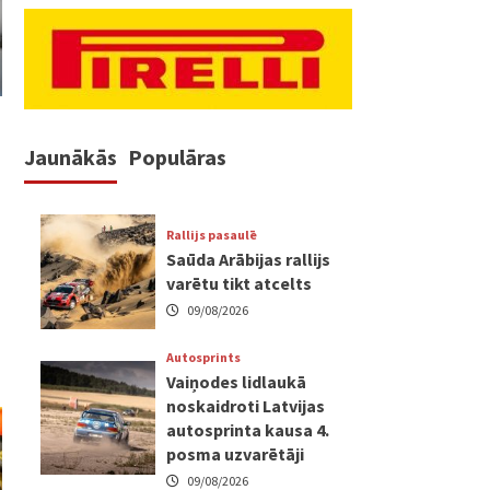
Jaunākās
Populāras
Rallijs pasaulē
Saūda Arābijas rallijs
varētu tikt atcelts
09/08/2026
Autosprints
Vaiņodes lidlaukā
noskaidroti Latvijas
autosprinta kausa 4.
posma uzvarētāji
09/08/2026