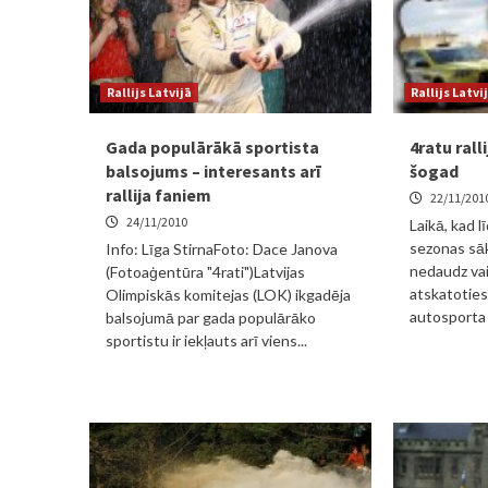
Rallijs Latvijā
Rallijs Latvi
Gada populārākā sportista
4ratu rall
balsojums – interesants arī
šogad
rallija faniem
22/11/201
24/11/2010
Laikā, kad l
sezonas sāk
Info: Līga StirnaFoto: Dace Janova
nedaudz vai
(Fotoaģentūra "4rati")Latvijas
atskatoties
Olimpiskās komitejas (LOK) ikgadēja
autosporta 
balsojumā par gada populārāko
sportistu ir iekļauts arī viens...