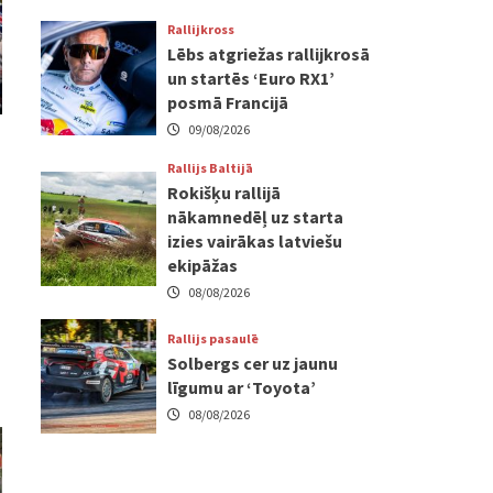
Rallijkross
Lēbs atgriežas rallijkrosā
un startēs ‘Euro RX1’
posmā Francijā
09/08/2026
Rallijs Baltijā
Rokišķu rallijā
nākamnedēļ uz starta
izies vairākas latviešu
ekipāžas
08/08/2026
Rallijs pasaulē
Solbergs cer uz jaunu
līgumu ar ‘Toyota’
08/08/2026