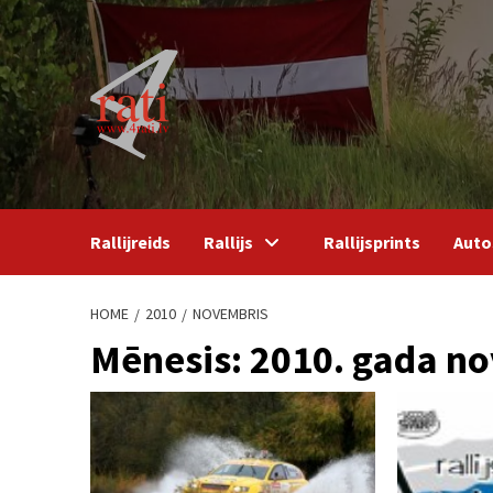
Skip
to
content
Rallijreids
Rallijs
Rallijsprints
Auto
HOME
2010
NOVEMBRIS
Mēnesis:
2010. gada n