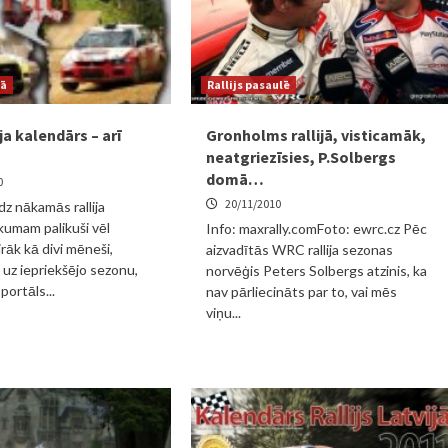
jā
Rallijs pasaulē
ija kalendārs – arī
Gronholms rallijā, visticamāk,
neatgriezīsies, P.Solbergs
domā…
0
20/11/2010
īdz nākamās rallija
umam palikuši vēl
Info: maxrally.comFoto: ewrc.cz Pēc
rāk kā divi mēneši,
aizvadītās WRC rallija sezonas
 uz iepriekšējo sezonu,
norvēģis Peters Solbergs atzinis, ka
portāls...
nav pārliecināts par to, vai mēs
viņu...