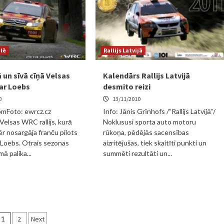
ulē
Rallijs Latvijā
 un sīvā cīņā Velsas
Kalendārs Rallijs Latvijā
var Loebs
desmito reizi
0
13/11/2010
omFoto: ewrcz.cz
Info: Jānis Grīnhofs /”Rallijs Latvijā”/
Velsas WRC rallijs, kurā
Noklususi sporta auto motoru
r nosargāja franču pilots
rūkoņa, pēdējās sacensības
Loebs. Otrais sezonas
aizritējušas, tiek skaitīti punkti un
ā palika...
summēti rezultāti un...
Ziņu
1
2
Next