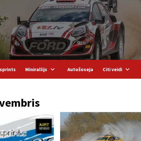
sprints
Minirallijs
Autošoseja
Citi veidi
ovembris