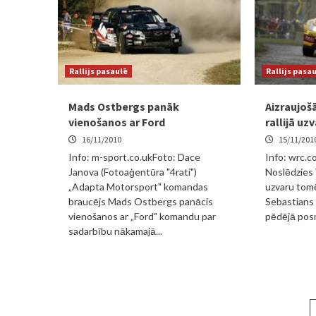
Rallijs pasaulē
Rallijs pasa
Mads Ostbergs panāk
Aizraujošā
vienošanos ar Ford
rallijā uz
16/11/2010
15/11/201
Info: m-sport.co.ukFoto: Dace
Info: wrc.c
Janova (Fotoaģentūra "4rati")
Noslēdzies 
„Adapta Motorsport" komandas
uzvaru tomē
braucējs Mads Ostbergs panācis
Sebastians 
vienošanos ar „Ford" komandu par
pēdējā posm
sadarbību nākamajā...