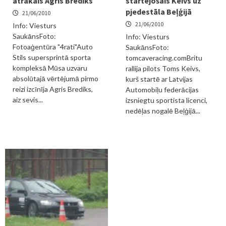
ātrākais Agris Brediks
startējošais Keivs uz
pjedestāla Beļģijā
21/06/2010
21/06/2010
Info: Viesturs
SaukānsFoto:
Info: Viesturs
Fotoaģentūra "4rati"Auto
SaukānsFoto:
Stils supersprintā sporta
tomcaveracing.comBritu
kompleksā Mūsa uzvaru
rallija pilots Toms Keivs,
absolūtajā vērtējumā pirmo
kurš startē ar Latvijas
reizi izcīnīja Agris Brediks,
Automobiļu federācijas
aiz sevis...
izsniegtu sportista licenci,
nedēļas nogalē Beļģijā...