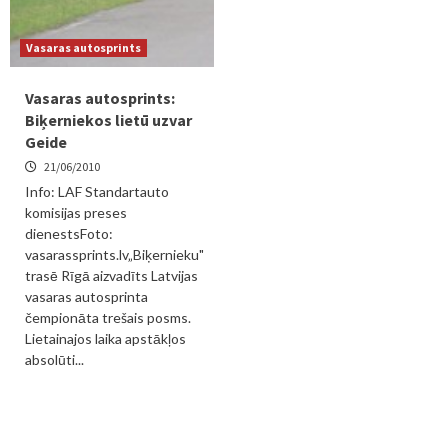
Vasaras autosprints
Vasaras autosprints:
Biķerniekos lietū uzvar
Geide
21/06/2010
Info: LAF Standartauto
komisijas preses
dienestsFoto:
vasarassprints.lv„Biķernieku"
trasē Rīgā aizvadīts Latvijas
vasaras autosprinta
čempionāta trešais posms.
Lietainajos laika apstākļos
absolūti...