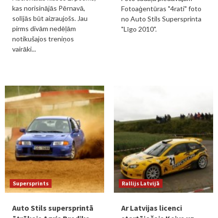
kas norisinājās Pērnavā,
Fotoaģentūras "4rati" foto
solījās būt aizraujošs. Jau
no Auto Stils Supersprinta
pirms divām nedēļām
"Līgo 2010".
notikušajos treniņos
vairāki...
Supersprints
Rallijs Latvijā
Auto Stils supersprintā
Ar Latvijas licenci