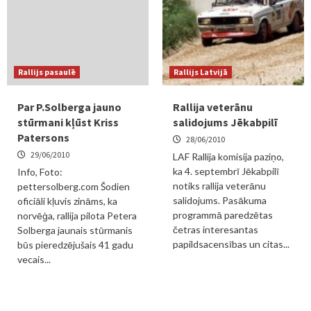
Rallijs pasaulē
Rallijs Latvijā
Par P.Solberga jauno
Rallija veterānu
stūrmani kļūst Kriss
salidojums Jēkabpilī
Patersons
28/06/2010
29/06/2010
LAF Rallija komisija paziņo,
ka 4. septembrī Jēkabpilī
Info, Foto:
notiks rallija veterānu
pettersolberg.com Šodien
salidojums. Pasākuma
oficiāli kļuvis zināms, ka
programmā paredzētas
norvēģa, rallija pilota Petera
četras interesantas
Solberga jaunais stūrmanis
papildsacensības un citas...
būs pieredzējušais 41 gadu
vecais...