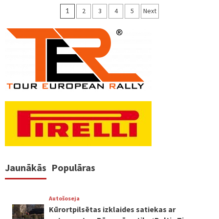
Ziņu
1
2
3
4
5
Next
numerācija
pēc
lappusēm
Jaunākās
Populāras
Autošoseja
Kūrortpilsētas izklaides satiekas ar