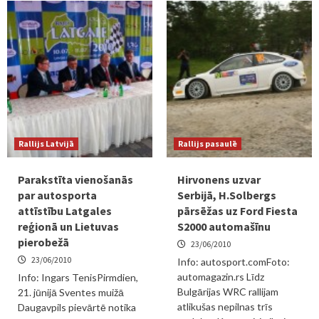
Rallijs Latvijā
Rallijs pasaulē
Parakstīta vienošanās
Hirvonens uzvar
par autosporta
Serbijā, H.Solbergs
attīstību Latgales
pārsēžas uz Ford Fiesta
reģionā un Lietuvas
S2000 automašīnu
pierobežā
23/06/2010
23/06/2010
Info: autosport.comFoto:
automagazin.rs Līdz
Info: Ingars TenisPirmdien,
Bulgārijas WRC rallijam
21. jūnijā Sventes muižā
atlikušas nepilnas trīs
Daugavpils pievārtē notika