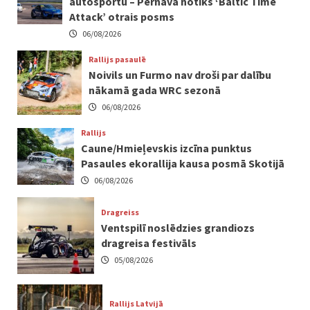
autosportu – Pērnavā notiks ‘Baltic Time
Attack’ otrais posms
06/08/2026
Rallijs pasaulē
Noivils un Furmo nav droši par dalību
nākamā gada WRC sezonā
06/08/2026
Rallijs
Caune/Hmieļevskis izcīna punktus
Pasaules ekorallija kausa posmā Skotijā
06/08/2026
Dragreiss
Ventspilī noslēdzies grandiozs
dragreisa festivāls
05/08/2026
Rallijs Latvijā