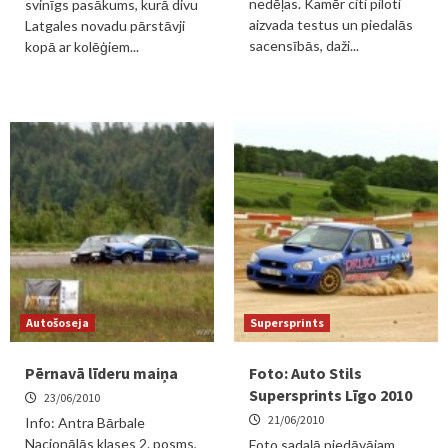
nedēļas. Kamēr citi piloti
svinīgs pasākums, kurā divu
aizvada testus un piedalās
Latgales novadu pārstāvji
sacensībās, daži...
kopā ar kolēģiem...
Autošoseja
Supersprints
Pērnavā līderu maiņa
Foto: Auto Stils
Supersprints Līgo 2010
23/06/2010
21/06/2010
Info: Antra Bārbale
Nacionālās klases 2. posms,
Foto sadaļā piedāvājam