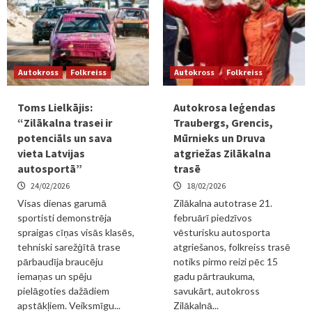
Autokross
Folkreiss
Autokross
Folkreiss
Toms Lielkājis:
Autokrosa leģendas
“Zilākalna trasei ir
Traubergs, Grencis,
potenciāls un sava
Mūrnieks un Druva
vieta Latvijas
atgriežas Zilākalna
autosportā”
trasē
24/02/2026
18/02/2026
Visas dienas garumā
Zilākalna autotrase 21.
sportisti demonstrēja
februārī piedzīvos
spraigas cīņas visās klasēs,
vēsturisku autosporta
tehniski sarežģītā trase
atgriešanos, folkreiss trasē
pārbaudīja braucēju
notiks pirmo reizi pēc 15
iemaņas un spēju
gadu pārtraukuma,
pielāgoties dažādiem
savukārt, autokross
apstākļiem. Veiksmīgu...
Zilākalnā...