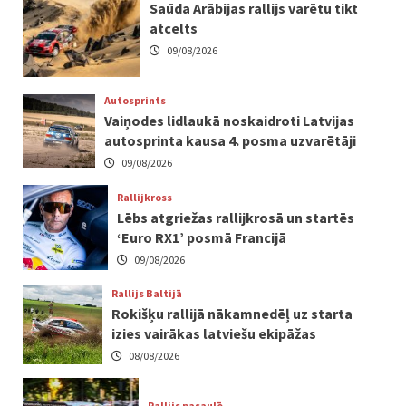
Saūda Arābijas rallijs varētu tikt
atcelts
09/08/2026
Autosprints
Vaiņodes lidlaukā noskaidroti Latvijas
autosprinta kausa 4. posma uzvarētāji
09/08/2026
Rallijkross
Lēbs atgriežas rallijkrosā un startēs
‘Euro RX1’ posmā Francijā
09/08/2026
Rallijs Baltijā
Rokišķu rallijā nākamnedēļ uz starta
izies vairākas latviešu ekipāžas
08/08/2026
Rallijs pasaulē