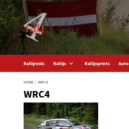
Skip
to
content
Rallijreids
Rallijs
Rallijsprints
Auto
HOME
WRC4
WRC4