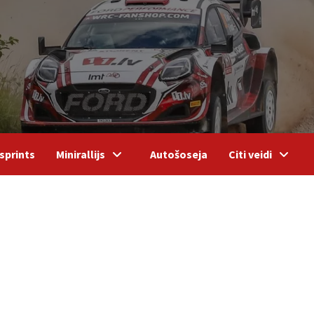
sprints
Minirallijs
Autošoseja
Citi veidi