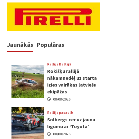
Jaunākās
Populāras
Rallijs Baltijā
Rokišķu rallijā
nākamnedēļ uz starta
izies vairākas latviešu
ekipāžas
08/08/2026
Rallijs pasaulē
Solbergs cer uz jaunu
līgumu ar ‘Toyota’
08/08/2026