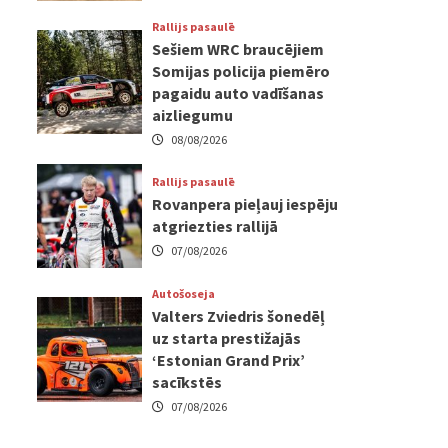
Rallijs pasaulē
Sešiem WRC braucējiem
Somijas policija piemēro
pagaidu auto vadīšanas
aizliegumu
08/08/2026
Rallijs pasaulē
Rovanpera pieļauj iespēju
atgriezties rallijā
07/08/2026
Autošoseja
Valters Zviedris šonedēļ
uz starta prestižajās
‘Estonian Grand Prix’
sacīkstēs
07/08/2026