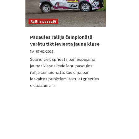
Rallijs pasaulē
Pasaules rallija čempionātā
varētu tikt ieviesta jauna klase
07/02/2025
Šobrīd tiek spriests par iespējamu
jaunas klases ieviešanu pasaules
rallija čempionātā, kas cīņā par
ieskaites punktiem ļautu atgriezties
ekipāžām ar...