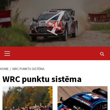
Skip
to
content
Primary
Menu
HOME
WRC PUNKTU SISTĒMA
WRC punktu sistēma