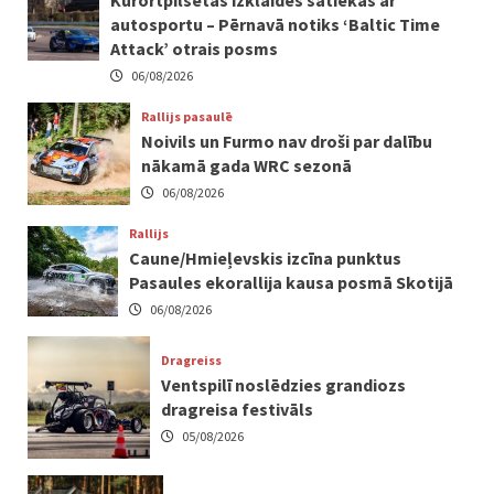
Kūrortpilsētas izklaides satiekas ar
autosportu – Pērnavā notiks ‘Baltic Time
Attack’ otrais posms
06/08/2026
Rallijs pasaulē
Noivils un Furmo nav droši par dalību
nākamā gada WRC sezonā
06/08/2026
Rallijs
Caune/Hmieļevskis izcīna punktus
Pasaules ekorallija kausa posmā Skotijā
06/08/2026
Dragreiss
Ventspilī noslēdzies grandiozs
dragreisa festivāls
05/08/2026