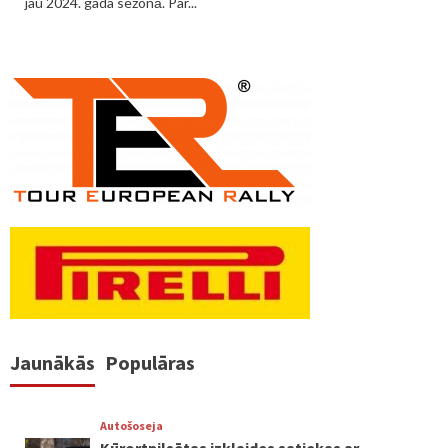
jau 2024. gada sezonā. Par...
Jaunākās
Populāras
Autošoseja