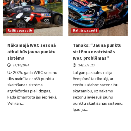
Rallijs pasaulē
Rallijs pasaulē
Nākamajā WRC sezonā
Tanaks: “Jauna punktu
atkal būs jauna punktu
sistēma neatrisinās
sistēma
WRC problēmas”
24/10/2024
24/12/2023
Uz 2025. gada WRC sezonu
Lai gan pasaules rallija
tiks mainīta esošā punktu
čempionāta rīkotāji, ar
skaitīšanas sistēma,
cerību uzlabot sacensību
atgriežoties pie līdzīgas,
skatāmību, uz nākamo
kāda izmantota jau iepriekš.
sezonu ieviesuši jaunu
Vēl gan...
punktu skaitīšanas sistēmu,
igauņu...