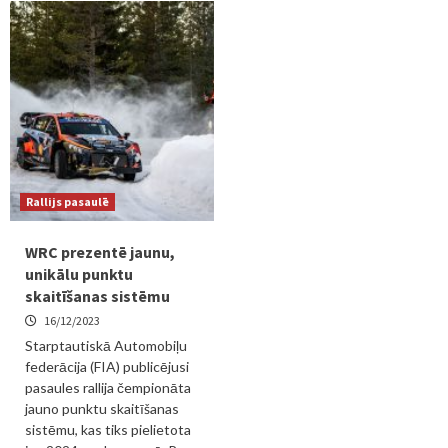
Rallijs pasaulē
WRC prezentē jaunu,
unikālu punktu
skaitīšanas sistēmu
16/12/2023
Starptautiskā Automobiļu
federācija (FIA) publicējusi
pasaules rallija čempionāta
jauno punktu skaitīšanas
sistēmu, kas tiks pielietota