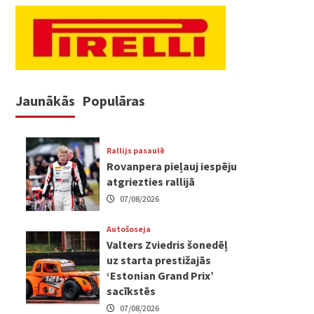
Jaunākās
Populāras
Rallijs pasaulē
Rovanpera pieļauj iespēju
atgriezties rallijā
07/08/2026
Autošoseja
Valters Zviedris šonedēļ
uz starta prestižajās
‘Estonian Grand Prix’
sacīkstēs
07/08/2026