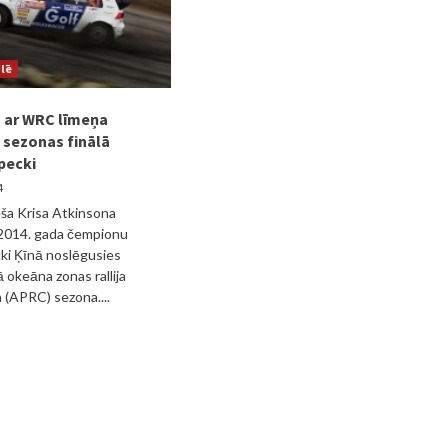
ulē
 ar WRC līmeņa
 sezonas finālā
pecki
4
eša Krisa Atkinsona
 2014. gada čempionu
ki Ķīnā noslēgusies
 okeāna zonas rallija
(APRC) sezona....