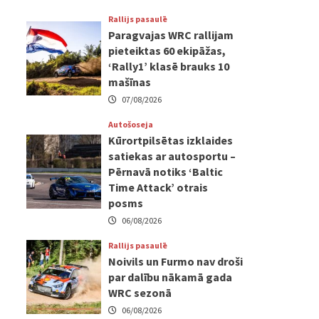
Rallijs pasaulē
Paragvajas WRC rallijam
pieteiktas 60 ekipāžas,
‘Rally1’ klasē brauks 10
mašīnas
07/08/2026
Autošoseja
Kūrortpilsētas izklaides
satiekas ar autosportu –
Pērnavā notiks ‘Baltic
Time Attack’ otrais
posms
06/08/2026
Rallijs pasaulē
Noivils un Furmo nav droši
par dalību nākamā gada
WRC sezonā
06/08/2026