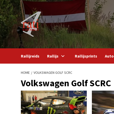
Skip
to
content
Rallijreids
Rallijs
Rallijsprints
Auto
HOME
VOLKSWAGEN GOLF SCRC
Volkswagen Golf SCRC