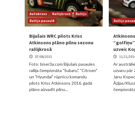
Autokross
Rallijkross
Rallijs
Rallijs pasaulē
Rallijs pasa
Bijušais WRC pilots Kriss
Atkinsons
Atkinsons plāno pilnu sezonu
“golfiņu”
rallijkrosā
uzveic Ko
07/08/2015
11/11/201
Foto: biser3a.com Bijušais pasaules
Ar austrāli
rallija čempionāta "Subaru", "Citroen"
uzvaru pār
un "Hyundai" rūpnīcu komandu
Janu Kopec
pilots Kriss Atkinsons 2016. gadā
Āzijas/Klusā
plāno aizvadīt pilnu...
čempionāta 