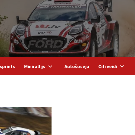
sprints
Minirallijs
Autošoseja
Citi veidi