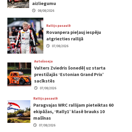
aizliegumu
08/08/2026
Rallijs pasaulē
Rovanpera pieļauj iespēju
atgriezties rallijā
07/08/2026
Autošoseja
Valters Zviedris šonedēļ uz starta
prestižajās ‘Estonian Grand Prix’
sacīkstēs
07/08/2026
Rallijs pasaulē
Paragvajas WRC rallijam pieteiktas 60
ekipāžas, ‘Rally1’ klasē brauks 10
mašīnas
07/08/2026