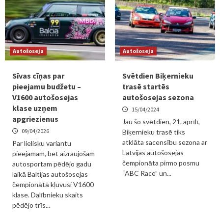
Autošoseja
Autošoseja
Sīvas cīņas par
Svētdien Biķernieku
pieejamu budžetu –
trasē startēs
V1600 autošosejas
autošosejas sezona
klase uzņem
15/04/2024
apgriezienus
Jau šo svētdien, 21. aprīlī,
09/04/2026
Biķernieku trasē tiks
atklāta sacensību sezona ar
Par lielisku variantu
Latvijas autošosejas
pieejamam, bet aizraujošam
čempionāta pirmo posmu
autosportam pēdējo gadu
“ABC Race” un...
laikā Baltijas autošosejas
čempionātā kļuvusi V1600
klase. Dalībnieku skaits
pēdējo trīs...