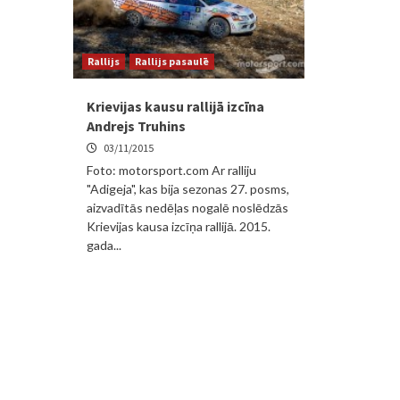
Rallijs
Rallijs pasaulē
Krievijas kausu rallijā izcīna
Andrejs Truhins
03/11/2015
Foto: motorsport.com Ar ralliju
"Adigeja", kas bija sezonas 27. posms,
aizvadītās nedēļas nogalē noslēdzās
Krievijas kausa izcīņa rallijā. 2015.
gada...