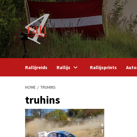
Skip
to
content
Rallijreids
Rallijs
Rallijsprints
Auto
HOME
TRUHINS
truhins