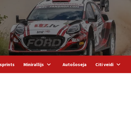
sprints
Minirallijs
Autošoseja
Citi veidi