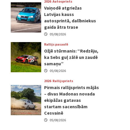
2026
Autosprints
Vaiņodē atgriežas
Latvijas kauss
autosprintā, dalībniekus
gaida ātra trase
05/08/2026
Rallijs pasaulē
Ožjē stūrmanis: “Redzēju,
ka Sebs guļ zālē un zaudē
samaņu”
05/08/2026
2026
Rallijsprints
Pirmais rallijsprints mājās
– divas Madonas novada
ekipāžas gatavas
startam sacensībām
Cesvainē
05/08/2026