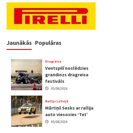
Jaunākās
Populāras
Dragreiss
Ventspilī noslēdzies
grandiozs dragreisa
festivāls
05/08/2026
Rallijs Latvijā
Mārtiņš Sesks ar rallija
auto viesosies ‘Tet’
05/08/2026