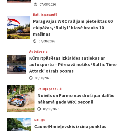
07/08/2026
Rallijs pasaulē
Paragvajas WRC rallijam pieteiktas 60
ekipāžas, ‘Rally1’ klasē brauks 10
mašīnas
07/08/2026
Autošoseja
Kūrortpilsētas izklaides satiekas ar
autosportu – Pērnavā notiks ‘Baltic Time
Attack’ otrais posms
06/08/2026
Rallijs pasaulē
Noivils un Furmo nav droši par dalību
nākamā gada WRC sezonā
06/08/2026
Rallijs
Caune/Hmieļevskis izcīna punktus