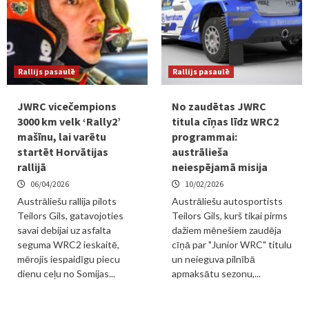
Rallijs pasaulē
Rallijs pasaulē
JWRC vicečempions
No zaudētas JWRC
3000 km velk ‘Rally2’
titula cīņas līdz WRC2
mašīnu, lai varētu
programmai:
startēt Horvātijas
austrālieša
rallijā
neiespējamā misija
06/04/2026
10/02/2026
Austrāliešu rallija pilots
Austrāliešu autosportists
Teilors Gils, gatavojoties
Teilors Gils, kurš tikai pirms
savai debijai uz asfalta
dažiem mēnešiem zaudēja
seguma WRC2 ieskaitē,
cīņā par "Junior WRC" titulu
mērojis iespaidīgu piecu
un neieguva pilnībā
dienu ceļu no Somijas...
apmaksātu sezonu,...