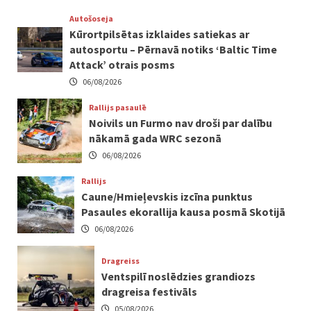
Autošoseja
Kūrortpilsētas izklaides satiekas ar
autosportu – Pērnavā notiks ‘Baltic Time
Attack’ otrais posms
06/08/2026
Rallijs pasaulē
Noivils un Furmo nav droši par dalību
nākamā gada WRC sezonā
06/08/2026
Rallijs
Caune/Hmieļevskis izcīna punktus
Pasaules ekorallija kausa posmā Skotijā
06/08/2026
Dragreiss
Ventspilī noslēdzies grandiozs
dragreisa festivāls
05/08/2026