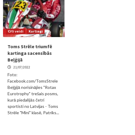
Citi veidi
Kartingi
Toms Strēle triumfē
kartinga sacensībās
Beļģijā
21/07/2022
Foto:
Facebook.com/TomsStrele
Beļģijā norisinājies "Rotax
Eurotrophy" trešais posms,
kurā piedalījās četri
sportisti no Latvijas - Toms
Strēle "Mini" klasē, Patriks...