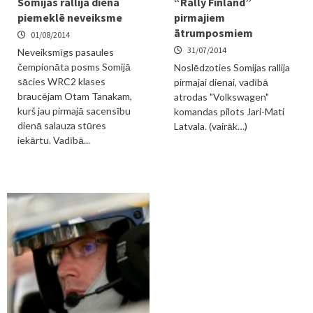
Somijas rallija dienā
“Rally Finland”
piemeklē neveiksme
pirmajiem
ātrumposmiem
01/08/2014
31/07/2014
Neveiksmīgs pasaules
čempionāta posms Somijā
Noslēdzoties Somijas rallija
sācies WRC2 klases
pirmajai dienai, vadībā
braucējam Otam Tanakam,
atrodas "Volkswagen"
kurš jau pirmajā sacensību
komandas pilots Jari-Mati
dienā salauza stūres
Latvala. (vairāk…)
iekārtu. Vadībā...