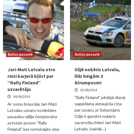
Rallijs pasaulē
Rallijs pasaulē
Jari-Mati Latvala otro
Ožjē noķēris Latvalu,
reizi karjerā kļūst par
līdz beigām 3
“Rally Finland”
ātrumposmi
uzvarētāju
03/08/2014
04/08/2014
"Rally Finland" pēdējā dienā
sagaidāma aizraujoša cīņa
Ar somu braucēja Jari-Mati
par uzvaru, jo Sebastjans
Latvalas uzvaru noslēdzies
Ožjē ir gandrīz noķēris
pasaules rallija čempionāta
sacensību līderi Jari-Mati
astotais posms "Rally
Latvalu. (vairāk…)
Finland", kas norisinājās viņa