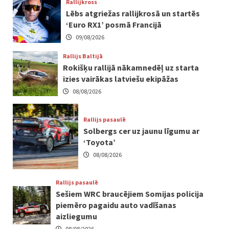
Rallijkross
Lēbs atgriežas rallijkrosā un startēs
‘Euro RX1’ posmā Francijā
09/08/2026
Rallijs Baltijā
Rokišķu rallijā nākamnedēļ uz starta
izies vairākas latviešu ekipāžas
08/08/2026
Rallijs pasaulē
Solbergs cer uz jaunu līgumu ar
‘Toyota’
08/08/2026
Rallijs pasaulē
Sešiem WRC braucējiem Somijas policija
piemēro pagaidu auto vadīšanas
aizliegumu
08/08/2026