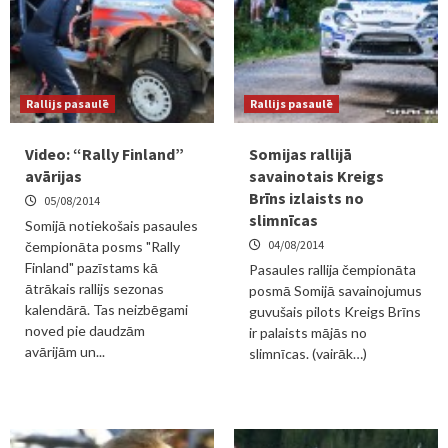
Rallijs pasaulē
Rallijs pasaulē
Video: “Rally Finland”
Somijas rallijā
avārijas
savainotais Kreigs
Brīns izlaists no
05/08/2014
slimnīcas
Somijā notiekošais pasaules
04/08/2014
čempionāta posms "Rally
Finland" pazīstams kā
Pasaules rallija čempionāta
ātrākais rallijs sezonas
posmā Somijā savainojumus
kalendārā. Tas neizbēgami
guvušais pilots Kreigs Brīns
noved pie daudzām
ir palaists mājās no
avārijām un...
slimnīcas. (vairāk…)