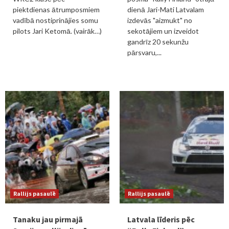
piektdienas ātrumposmiem
dienā Jari-Mati Latvalam
vadībā nostiprinājies somu
izdevās "aizmukt" no
pilots Jari Ketomā. (vairāk…)
sekotājiem un izveidot
gandrīz 20 sekunžu
pārsvaru,...
Rallijs pasaulē
Rallijs pasaulē
Tanaku jau pirmajā
Latvala līderis pēc