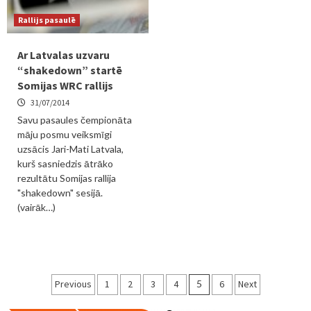
Rallijs pasaulē
Ar Latvalas uzvaru
“shakedown” startē
Somijas WRC rallijs
31/07/2014
Savu pasaules čempionāta
māju posmu veiksmīgi
uzsācis Jari-Mati Latvala,
kurš sasniedzis ātrāko
rezultātu Somijas rallija
"shakedown" sesijā.
(vairāk…)
Ziņu
Previous
1
2
3
4
5
6
Next
numerācija