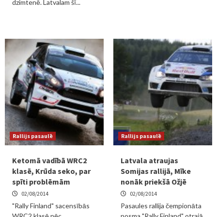
dzimtenē. Latvalam šī...
Rallijs pasaulē
Rallijs pasaulē
Ketomā vadībā WRC2
Latvala atraujas
klasē, Krūda seko, par
Somijas rallijā, Mīke
spīti problēmām
nonāk priekšā Ožjē
02/08/2014
02/08/2014
"Rally Finland" sacensībās
Pasaules rallija čempionāta
WRC2 klasē pēc
posma "Rally Finland" otrajā