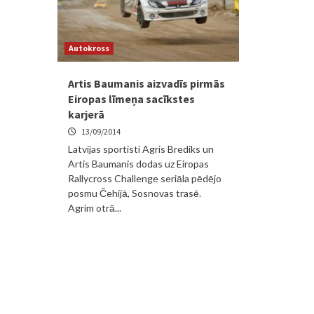
Autokross
Artis Baumanis aizvadīs pirmās
Eiropas līmeņa sacīkstes
karjerā
13/09/2014
Latvijas sportisti Agris Brediks un
Artis Baumanis dodas uz Eiropas
Rallycross Challenge seriāla pēdējo
posmu Čehijā, Sosnovas trasē.
Agrim otrā...