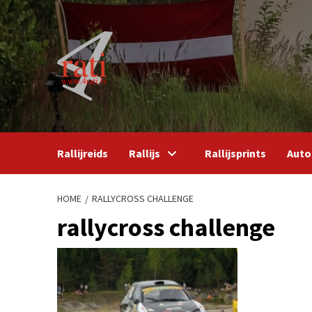
Skip
to
content
Rallijreids
Rallijs
Rallijsprints
Auto
HOME
RALLYCROSS CHALLENGE
rallycross challenge