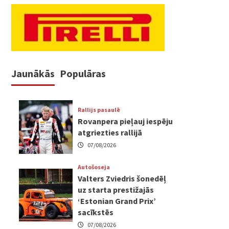
Jaunākās
Populāras
Rallijs pasaulē
Rovanpera pieļauj iespēju
atgriezties rallijā
07/08/2026
Autošoseja
Valters Zviedris šonedēļ
uz starta prestižajās
‘Estonian Grand Prix’
sacīkstēs
07/08/2026