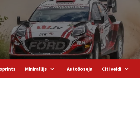
sprints
Minirallijs
Autošoseja
Citi veidi