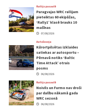
Rallijs pasaulē
Paragvajas WRC rallijam
pieteiktas 60 ekipāžas,
‘Rally1’ klasē brauks 10
mašīnas
07/08/2026
Autošoseja
Kūrortpilsētas izklaides
satiekas ar autosportu –
Pērnavā notiks ‘Baltic
Time Attack’ otrais
posms
06/08/2026
Rallijs pasaulē
Noivils un Furmo nav droši
par dalību nākamā gada
WRC sezonā
06/08/2026