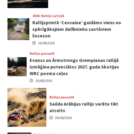
2026
Rallijs Latvijā
Rallijsprintā ‘Cesvaine’ gaidāms viens no
spēcīgākajiem dalībnieku sastāviem
šosezon
10/08/2026
Rallijs pasaulē
Evanss un Ārmstrongs Grempianas rallijā
izmēģina potenciālos 2027. gada Skotijas
WRC posma ceļus
10/08/2026
Rallijs pasaulē
Saūda Arābijas rallijs varētu tikt
atcelts
09/08/2026