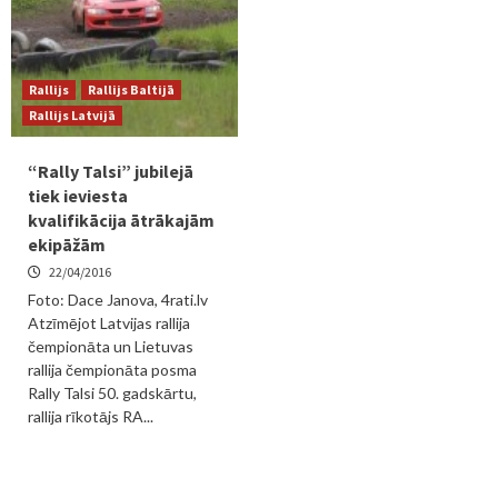
Rallijs
Rallijs Baltijā
Rallijs Latvijā
“Rally Talsi” jubilejā
tiek ieviesta
kvalifikācija ātrākajām
ekipāžām
22/04/2016
Foto: Dace Janova, 4rati.lv
Atzīmējot Latvijas rallija
čempionāta un Lietuvas
rallija čempionāta posma
Rally Talsi 50. gadskārtu,
rallija rīkotājs RA...