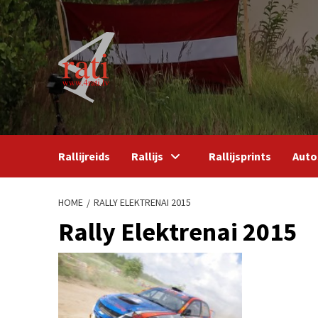
Skip
to
content
Rallijreids
Rallijs
Rallijsprints
Auto
HOME
RALLY ELEKTRENAI 2015
Rally Elektrenai 2015