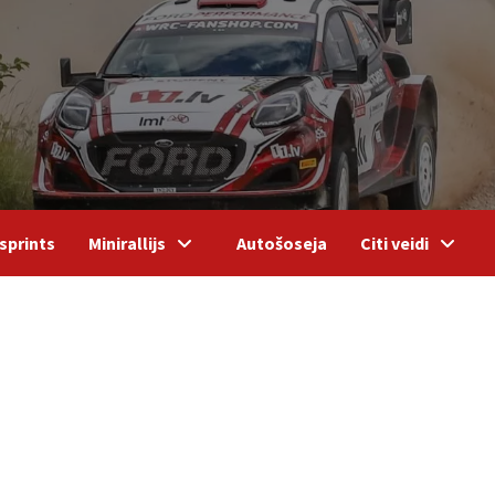
sprints
Minirallijs
Autošoseja
Citi veidi