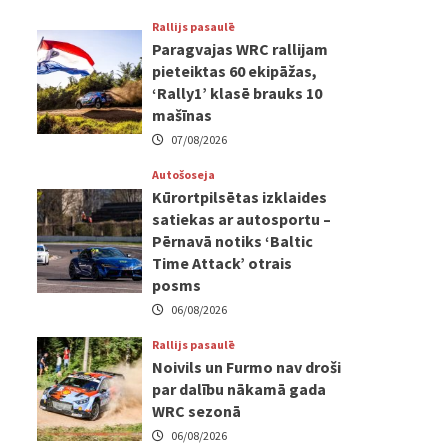
Rallijs pasaulē
Paragvajas WRC rallijam
pieteiktas 60 ekipāžas,
‘Rally1’ klasē brauks 10
mašīnas
07/08/2026
Autošoseja
Kūrortpilsētas izklaides
satiekas ar autosportu –
Pērnavā notiks ‘Baltic
Time Attack’ otrais
posms
06/08/2026
Rallijs pasaulē
Noivils un Furmo nav droši
par dalību nākamā gada
WRC sezonā
06/08/2026