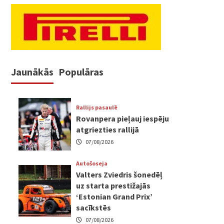
Jaunākās
Populāras
Rallijs pasaulē
Rovanpera pieļauj iespēju
atgriezties rallijā
07/08/2026
Autošoseja
Valters Zviedris šonedēļ
uz starta prestižajās
‘Estonian Grand Prix’
sacīkstēs
07/08/2026