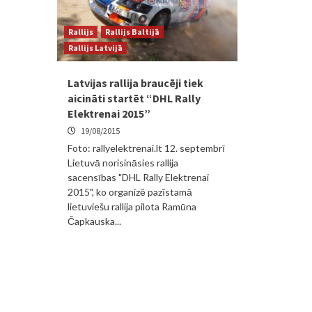
Rallijs
Rallijs Baltijā
Rallijs Latvijā
Latvijas rallija braucēji tiek
aicināti startēt “DHL Rally
Elektrenai 2015”
19/08/2015
Foto: rallyelektrenai.lt 12. septembrī
Lietuvā norisināsies rallija
sacensības "DHL Rally Elektrenai
2015", ko organizē pazīstamā
lietuviešu rallija pilota Ramūna
Čapkauska...