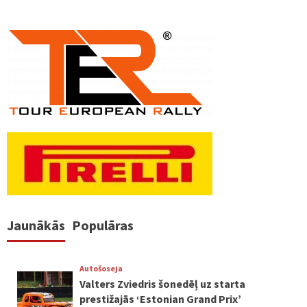
Jaunākās
Populāras
Autošoseja
Valters Zviedris šonedēļ uz starta
prestižajās ‘Estonian Grand Prix’