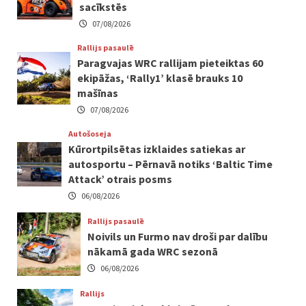
sacīkstēs
07/08/2026
Rallijs pasaulē
Paragvajas WRC rallijam pieteiktas 60
ekipāžas, ‘Rally1’ klasē brauks 10
mašīnas
07/08/2026
Autošoseja
Kūrortpilsētas izklaides satiekas ar
autosportu – Pērnavā notiks ‘Baltic Time
Attack’ otrais posms
06/08/2026
Rallijs pasaulē
Noivils un Furmo nav droši par dalību
nākamā gada WRC sezonā
06/08/2026
Rallijs