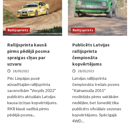
Rallijsprints
Rallijsprints
Rallijsprinta kausā
Publicēts Latvijas
pirms pēdējā posma
rallijsprinta
spraigas cīņas par
čempionāta
uzvaru
kopvērtējums
28/09/2022
28/05/2015
Pēc Liepājas pusē
Latvijas rallijsprinta
aizvadītajām rallijsprinta
čempionāta trešais posms
sacensībām "Vecpils 2022"
"Kalnamuiža 2015"
publicēts aktuālais Latvijas
noslēdzās pirms vairākām
kausa izcīņas kopvērtējums.
nedēļām, bet šonedēļ tika
RK8 klasē vadībā pirms
publicēts oficiālais sezonas
pēdējā posma...
kopvērtējums. Spēcīgajā
4WD...