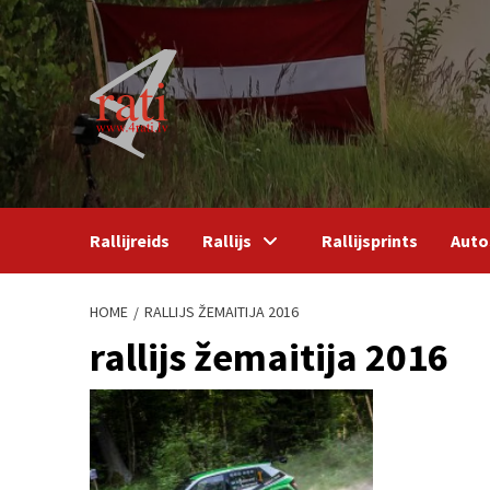
Skip
to
content
Rallijreids
Rallijs
Rallijsprints
Auto
HOME
RALLIJS ŽEMAITIJA 2016
rallijs žemaitija 2016