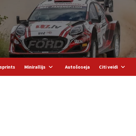
sprints
Minirallijs
Autošoseja
Citi veidi