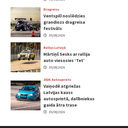
Dragreiss
Ventspilī noslēdzies
grandiozs dragreisa
festivāls
05/08/2026
Rallijs Latvijā
Mārtiņš Sesks ar rallija
auto viesosies ‘Tet’
05/08/2026
2026
Autosprints
Vaiņodē atgriežas
Latvijas kauss
autosprintā, dalībniekus
gaida ātra trase
05/08/2026