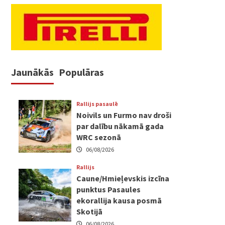
Jaunākās
Populāras
Rallijs pasaulē
Noivils un Furmo nav droši
par dalību nākamā gada
WRC sezonā
06/08/2026
Rallijs
Caune/Hmieļevskis izcīna
punktus Pasaules
ekorallija kausa posmā
Skotijā
06/08/2026