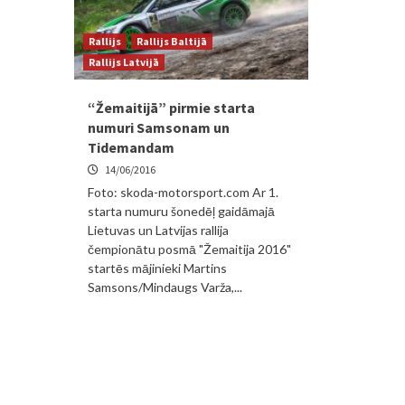
Rallijs
Rallijs Baltijā
Rallijs Latvijā
“Žemaitijā” pirmie starta
numuri Samsonam un
Tidemandam
14/06/2016
Foto: skoda-motorsport.com Ar 1.
starta numuru šonedēļ gaidāmajā
Lietuvas un Latvijas rallija
čempionātu posmā "Žemaitija 2016"
startēs mājinieki Martins
Samsons/Mindaugs Varža,...