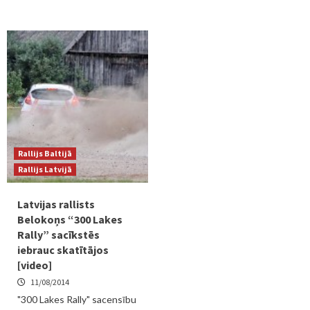
Rallijs Baltijā
Rallijs Latvijā
Latvijas rallists
Belokoņs “300 Lakes
Rally” sacīkstēs
iebrauc skatītājos
[video]
11/08/2014
"300 Lakes Rally" sacensību