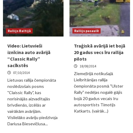
Rallijs Baltijā
Rallijs pasaulē
Video: Lietuvieši
Traģiskā avārijā iet bojā
iznīcina auto avārijā
20 gadus vecs īru rallija
“Classic Rally”
pilots
sacīkstēs
18/08/2014
07/10/2014
Ziemeļīrijā notikušajā
Lielbritānijas rallija
Lietuvas rallija čempionāta
čempionāta posmā "Ulster
noslēdzošais posms
Rally" nedēļas nogalē gājis
"Claissic Rally", kas
bojā 20 gadus vecais īru
norisinājās aizvadītajās
autosportists Timotijs
brīvdienās, izcēlās ar
Katkarts. (vairāk…)
vairākām avārijām.
Vislielāko avāriju piedzīvoja
Dariusa Biesevičiusa...