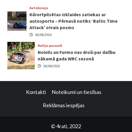
Autošoseja
Kūrortpilsētas izklaides satiekas ar
autosportu – Pērnavā notiks ‘Baltic Time
Attack’ otrais posms
06/08/2026
Rallijs pasaulē
Noivils un Furmo nav droši par dalību
nākamā gada WRC sezonā
06/08/2026
Kontakti
Noteikumi un tiesības
Reklāmas iespējas
© 4rati, 2022