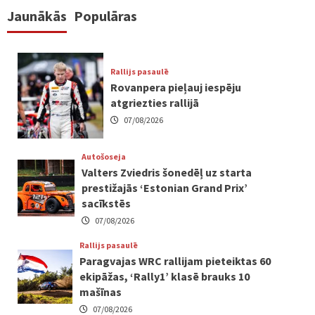
Jaunākās
Populāras
Rallijs pasaulē
Rovanpera pieļauj iespēju
atgriezties rallijā
07/08/2026
Autošoseja
Valters Zviedris šonedēļ uz starta
prestižajās ‘Estonian Grand Prix’
sacīkstēs
07/08/2026
Rallijs pasaulē
Paragvajas WRC rallijam pieteiktas 60
ekipāžas, ‘Rally1’ klasē brauks 10
mašīnas
07/08/2026