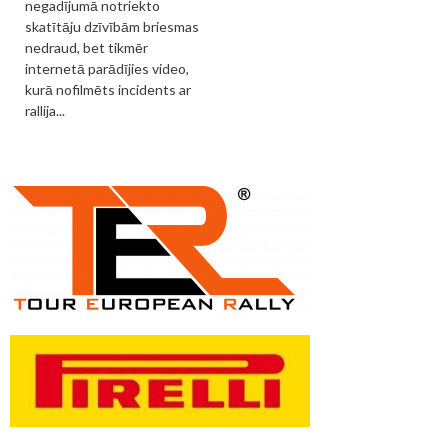
negadījumā notriekto
skatītāju dzīvībām briesmas
nedraud, bet tikmēr
internetā parādījies video,
kurā nofilmēts incidents ar
rallija...