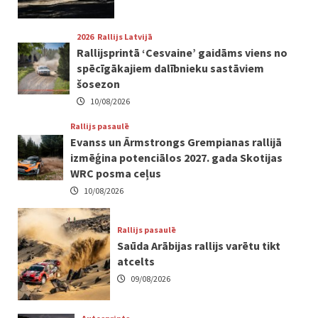
2026
Rallijs Latvijā
Rallijsprintā ‘Cesvaine’ gaidāms viens no
spēcīgākajiem dalībnieku sastāviem
šosezon
10/08/2026
Rallijs pasaulē
Evanss un Ārmstrongs Grempianas rallijā
izmēģina potenciālos 2027. gada Skotijas
WRC posma ceļus
10/08/2026
Rallijs pasaulē
Saūda Arābijas rallijs varētu tikt
atcelts
09/08/2026