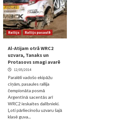
Rallijs
Rallijs pasaulē
Al-Atijam otrā WRC2
uzvara, Tanaks un
Protasovs smagi avarē
12/05/2014
Paralēli vadošo ekipāžu
cīņām, pasaules rallija
čempionāta posmā
Argentīnā sacentās arī
WRC2 ieskaites dalībnieki.
Ļoti pārliecinošu uzvaru šajā
klasē guva...