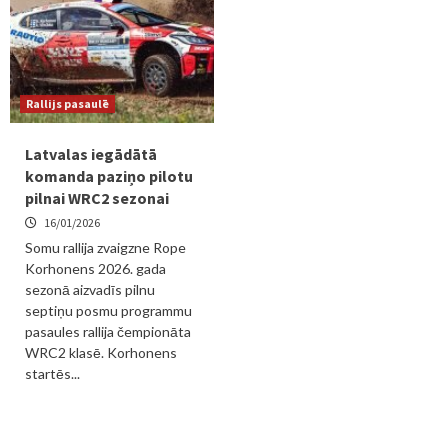
Rallijs pasaulē
Latvalas iegādātā
komanda paziņo pilotu
pilnai WRC2 sezonai
16/01/2026
Somu rallija zvaigzne Rope
Korhonens 2026. gada
sezonā aizvadīs pilnu
septiņu posmu programmu
pasaules rallija čempionāta
WRC2 klasē. Korhonens
startēs...