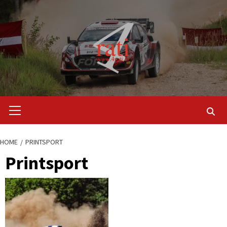
Skip
to
content
Primary
Menu
HOME
PRINTSPORT
Printsport