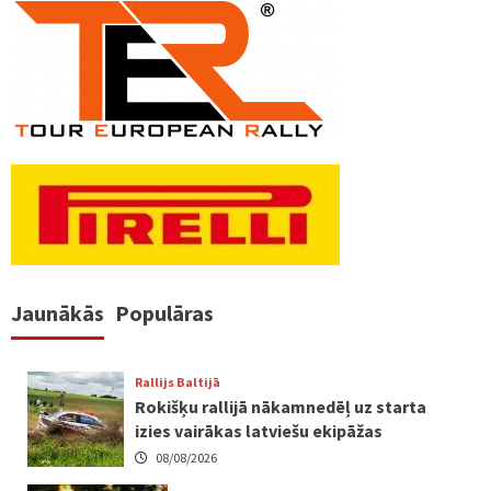
Jaunākās
Populāras
Rallijs Baltijā
Rokišķu rallijā nākamnedēļ uz starta
izies vairākas latviešu ekipāžas
08/08/2026