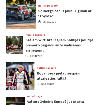
Rallijs pasaulē
Solbergs cer uz jaunu līgumu ar
‘Toyota’
08/08/2026
Rallijs pasaulē
Sešiem WRC braucējiem Somijas policija
piemēro pagaidu auto vadīšanas
aizliegumu
08/08/2026
Rallijs pasaulē
Rovanpera pieļauj iespēju
atgriezties rallijā
07/08/2026
Autošoseja
Valters Zviedris šonedēļ uz starta