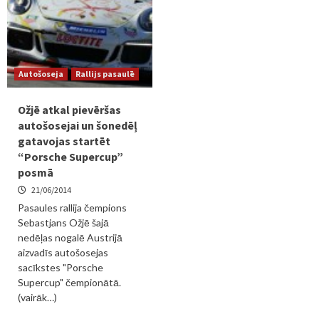
Autošoseja
Rallijs pasaulē
Ožjē atkal pievēršas
autošosejai un šonedēļ
gatavojas startēt
“Porsche Supercup”
posmā
21/06/2014
Pasaules rallija čempions
Sebastjans Ožjē šajā
nedēļas nogalē Austrijā
aizvadīs autošosejas
sacīkstes "Porsche
Supercup" čempionātā.
(vairāk…)