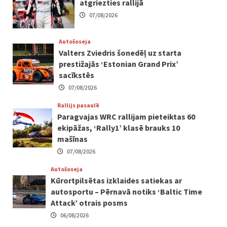
atgriezties rallijā
07/08/2026
Autošoseja
Valters Zviedris šonedēļ uz starta
prestižajās ‘Estonian Grand Prix’
sacīkstēs
07/08/2026
Rallijs pasaulē
Paragvajas WRC rallijam pieteiktas 60
ekipāžas, ‘Rally1’ klasē brauks 10
mašīnas
07/08/2026
Autošoseja
Kūrortpilsētas izklaides satiekas ar
autosportu – Pērnavā notiks ‘Baltic Time
Attack’ otrais posms
06/08/2026