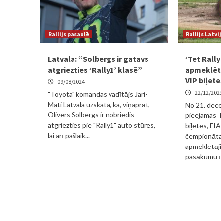
Rallijs pasaulē
Rallijs Latvi
Latvala: “Solbergs ir gatavs
‘Tet Rally
atgriezties ‘Rally1’ klasē”
apmeklētā
VIP biļete
09/08/2024
22/12/202
"Toyota" komandas vadītājs Jari-
Mati Latvala uzskata, ka, viņaprāt,
No 21. dece
Olivers Solbergs ir nobriedis
pieejamas T
atgriezties pie "Rally1" auto stūres,
biļetes, FIA
lai arī pašlaik...
čempionāta
apmeklētāji
pasākumu īp