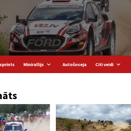
sprints
Minirallijs
Autošoseja
Citi veidi
nāts