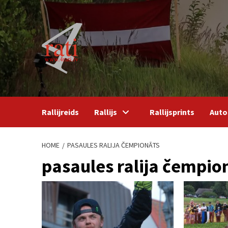
Skip
to
content
Rallijreids
Rallijs
Rallijsprints
Auto
HOME
PASAULES RALIJA ČEMPIONĀTS
pasaules ralija čempio