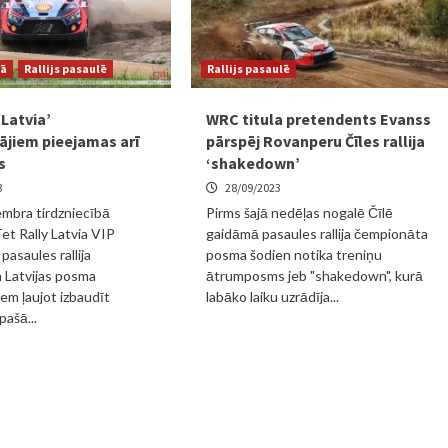
jā
Rallijs pasaulē
Rallijs pasaulē
 Latvia’
WRC titula pretendents Evanss
jiem pieejamas arī
pārspēj Rovanperu Čīles rallija
s
‘shakedown’
3
28/09/2023
mbra tirdzniecībā
Pirms šajā nedēļas nogalē Čīlē
et Rally Latvia VIP
gaidāmā pasaules rallija čempionāta
 pasaules rallija
posma šodien notika treniņu
 Latvijas posma
ātrumposms jeb "shakedown", kurā
em ļaujot izbaudīt
labāko laiku uzrādīja...
ašā...