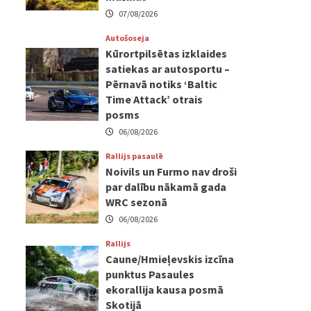
07/08/2026
Autošoseja
Kūrortpilsētas izklaides
satiekas ar autosportu –
Pērnavā notiks ‘Baltic
Time Attack’ otrais
posms
06/08/2026
Rallijs pasaulē
Noivils un Furmo nav droši
par dalību nākamā gada
WRC sezonā
06/08/2026
Rallijs
Caune/Hmieļevskis izcīna
punktus Pasaules
ekorallija kausa posmā
Skotijā