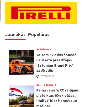
Jaunākās
Populāras
Autošoseja
Valters Zviedris šonedēļ
uz starta prestižajās
‘Estonian Grand Prix’
sacīkstēs
07/08/2026
Rallijs pasaulē
Paragvajas WRC rallijam
pieteiktas 60 ekipāžas,
‘Rally1’ klasē brauks 10
mašīnas