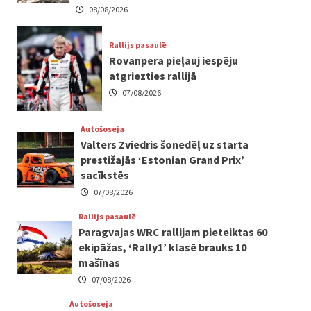
08/08/2026
Rallijs pasaulē
Rovanpera pieļauj iespēju
atgriezties rallijā
07/08/2026
Autošoseja
Valters Zviedris šonedēļ uz starta
prestižajās ‘Estonian Grand Prix’
sacīkstēs
07/08/2026
Rallijs pasaulē
Paragvajas WRC rallijam pieteiktas 60
ekipāžas, ‘Rally1’ klasē brauks 10
mašīnas
07/08/2026
Autošoseja