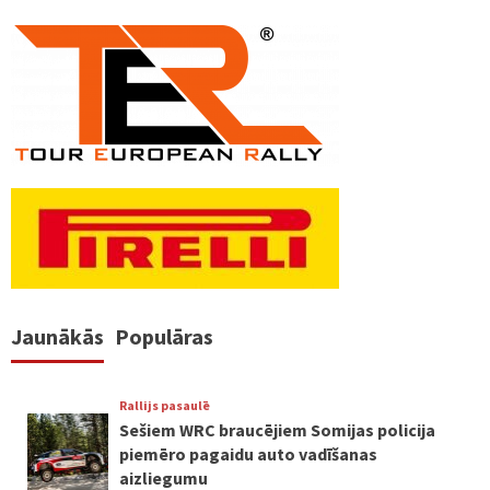
Jaunākās
Populāras
Rallijs pasaulē
Sešiem WRC braucējiem Somijas policija
piemēro pagaidu auto vadīšanas
aizliegumu