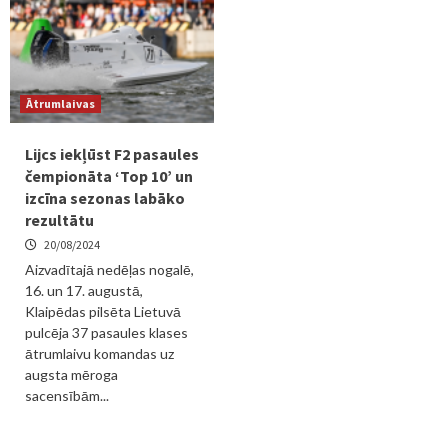
Ātrumlaivas
Lijcs iekļūst F2 pasaules
čempionāta ‘Top 10’ un
izcīna sezonas labāko
rezultātu
20/08/2024
Aizvadītajā nedēļas nogalē,
16. un 17. augustā,
Klaipēdas pilsēta Lietuvā
pulcēja 37 pasaules klases
ātrumlaivu komandas uz
augsta mēroga
sacensībām...