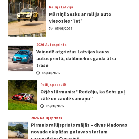
Rallijs Latvijā
Mārtiņš Sesks ar rallija auto
viesosies ‘Tet’
05/08/2026
2026
Autosprints
Vaiņodē atgriežas Latvijas kauss
autosprintā, dalībniekus gaida ātra
trase
05/08/2026
Rallijs pasaulē
Ožjē stūrmanis: “Redzēju, ka Sebs guļ
zālē un zaudē samaņu”
05/08/2026
2026
Rallijsprints
Pirmais rallijsprints mājās – divas Madonas
novada ekipāžas gatavas startam
sacensībām Cesvainē