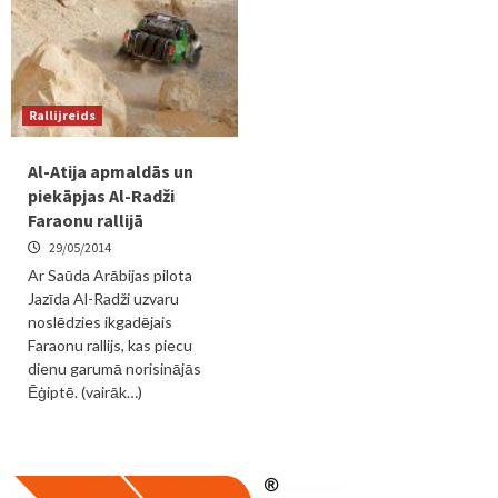
Rallijreids
Al-Atija apmaldās un
piekāpjas Al-Radži
Faraonu rallijā
29/05/2014
Ar Saūda Arābijas pilota
Jazīda Al-Radži uzvaru
noslēdzies ikgadējais
Faraonu rallijs, kas piecu
dienu garumā norisinājās
Ēģiptē. (vairāk…)