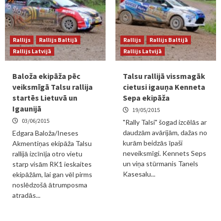
Rallijs
Rallijs Baltijā
Rallijs
Rallijs Baltijā
Rallijs Latvijā
Rallijs Latvijā
Baloža ekipāža pēc
Talsu rallijā vissmagāk
veiksmīgā Talsu rallija
cietusi igauņa Kenneta
startēs Lietuvā un
Sepa ekipāža
Igaunijā
19/05/2015
03/06/2015
"Rally Talsi" šogad izcēlās ar
daudzām avārijām, dažas no
Edgara Baloža/Ineses
kurām beidzās īpaši
Akmentiņas ekipāža Talsu
neveiksmīgi. Kennets Seps
rallijā izcīnīja otro vietu
un viņa stūrmanis Tanels
starp visām RK1 ieskaites
Kasesalu...
ekipāžām, lai gan vēl pirms
noslēdzošā ātrumposma
atradās...