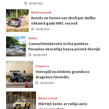
06/08/2026
Rallijs pasaulē
Noivils un Furmo nav droši par dalību
nākamā gada WRC sezonā
06/08/2026
Rallijs
Caune/Hmieļevskis izcīna punktus
Pasaules ekorallija kausa posmā Skotijā
06/08/2026
Dragreiss
Ventspilī noslēdzies grandiozs
dragreisa festivāls
05/08/2026
Rallijs Latvijā
Mārtiņš Sesks ar rallija auto
viesosies ‘Tet’