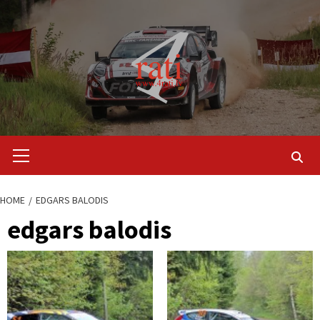
Skip
to
content
Primary
Menu
HOME
EDGARS BALODIS
edgars balodis