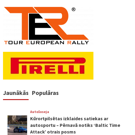
Jaunākās
Populāras
Autošoseja
Kūrortpilsētas izklaides satiekas ar
autosportu – Pērnavā notiks ‘Baltic Time
Attack’ otrais posms