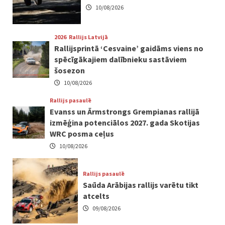
10/08/2026
2026
Rallijs Latvijā
Rallijsprintā ‘Cesvaine’ gaidāms viens no
spēcīgākajiem dalībnieku sastāviem
šosezon
10/08/2026
Rallijs pasaulē
Evanss un Ārmstrongs Grempianas rallijā
izmēģina potenciālos 2027. gada Skotijas
WRC posma ceļus
10/08/2026
Rallijs pasaulē
Saūda Arābijas rallijs varētu tikt
atcelts
09/08/2026