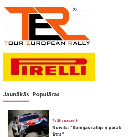
Jaunākās
Populāras
Rallijs pasaulē
Noivils: “Somijas rallijs ir pārāk
ātrs”