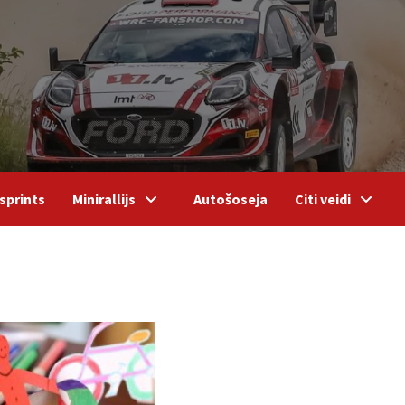
sprints
Minirallijs
Autošoseja
Citi veidi