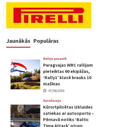
Jaunākās
Populāras
Rallijs pasaulē
Paragvajas WRC rallijam
pieteiktas 60 ekipāžas,
‘Rally1’ klasē brauks 10
mašīnas
07/08/2026
Autošoseja
Kūrortpilsētas izklaides
satiekas ar autosportu –
Pērnavā notiks ‘Baltic
Time Attack’ otrais