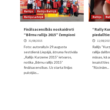
Rallijs
Rallijs Baltijā
Rallijs Latvijā
Rallijs
Ral
Finālsacensībās noskaidroti
“Rally Ku
“Bērnu rallijs 2015” čempioni
piedalītie
31/08/2015
11/08/201
Foto: autorally.lv 29.augusta
Rallijs "Ku
sestdienā Liepājā, ātruma festivāla
rallija dalī
„Rallijs Kurzeme 2015” ietvaros,
māsas, kā a
notika „Bērnu rallijs 2015”
iesaistītie
finālsacensības. Uz starta līnijas
"Rūcinām...
pulcējās...