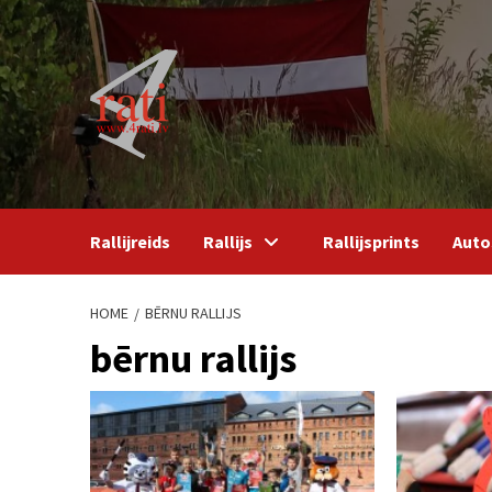
Skip
to
content
Rallijreids
Rallijs
Rallijsprints
Auto
HOME
BĒRNU RALLIJS
bērnu rallijs