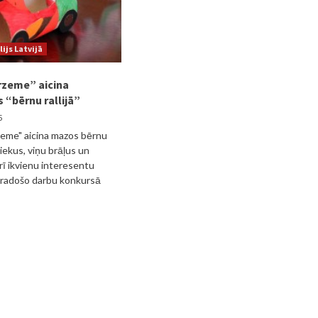
lijs Latvijā
rzeme” aicina
s “bērnu rallijā”
5
rzeme" aicina mazos bērnu
bniekus, viņu brāļus un
rī ikvienu interesentu
s radošo darbu konkursā