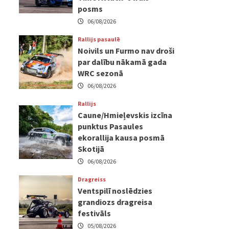
posms
06/08/2026
Rallijs pasaulē
Noivils un Furmo nav droši
par dalību nākamā gada
WRC sezonā
06/08/2026
Rallijs
Caune/Hmieļevskis izcīna
punktus Pasaules
ekorallija kausa posmā
Skotijā
06/08/2026
Dragreiss
Ventspilī noslēdzies
grandiozs dragreisa
festivāls
05/08/2026