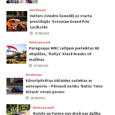
Autošoseja
Valters Zviedris šonedēļ uz starta
prestižajās ‘Estonian Grand Prix’
sacīkstēs
07/08/2026
Rallijs pasaulē
Paragvajas WRC rallijam pieteiktas 60
ekipāžas, ‘Rally1’ klasē brauks 10
mašīnas
07/08/2026
Autošoseja
Kūrortpilsētas izklaides satiekas ar
autosportu – Pērnavā notiks ‘Baltic Time
Attack’ otrais posms
06/08/2026
Rallijs pasaulē
Noivils un Furmo nav droši par dalību