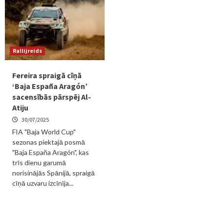
Rallijreids
Fereira spraigā cīņā
‘Baja España Aragón’
sacensībās pārspēj Al-
Atiju
30/07/2025
FIA "Baja World Cup"
sezonas piektajā posmā
"Baja España Aragón", kas
trīs dienu garumā
norisinājās Spānijā, spraigā
cīņā uzvaru izcīnīja...