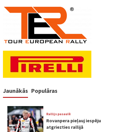
Jaunākās
Populāras
Rallijs pasaulē
Rovanpera pieļauj iespēju
atgriezties rallijā