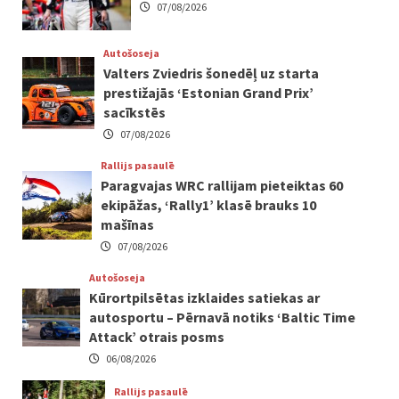
07/08/2026
Autošoseja
Valters Zviedris šonedēļ uz starta
prestižajās ‘Estonian Grand Prix’
sacīkstēs
07/08/2026
Rallijs pasaulē
Paragvajas WRC rallijam pieteiktas 60
ekipāžas, ‘Rally1’ klasē brauks 10
mašīnas
07/08/2026
Autošoseja
Kūrortpilsētas izklaides satiekas ar
autosportu – Pērnavā notiks ‘Baltic Time
Attack’ otrais posms
06/08/2026
Rallijs pasaulē