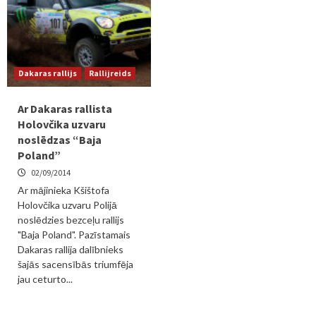
Dakaras rallijs
Rallijreids
Ar Dakaras rallista
Holovčika uzvaru
noslēdzas “Baja
Poland”
02/09/2014
Ar mājinieka Kšištofa
Holovčika uzvaru Polijā
noslēdzies bezceļu rallijs
"Baja Poland". Pazīstamais
Dakaras rallija dalībnieks
šajās sacensībās triumfēja
jau ceturto...